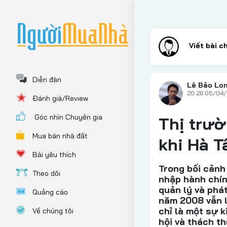
Diễn đàn
Lê Bảo Lon
20:26 05/04
Đánh giá/Review
Góc nhìn Chuyên gia
Thị trườ
Mua bán nhà đất
khi Hà T
Bài yêu thích
Trong bối cảnh
Theo dõi
nhập hành chín
quản lý và phá
Quảng cáo
năm 2008 vẫn l
chỉ là một sự 
Về chúng tôi
hội và thách th