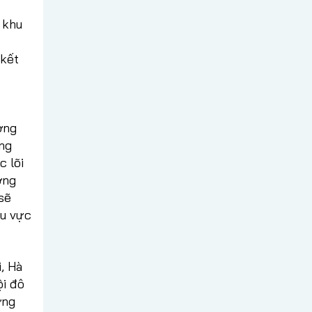
 khu
 kết
ờng
ong
c lõi
ớng
sẽ
hu vực
, Hà
ội đô
ởng