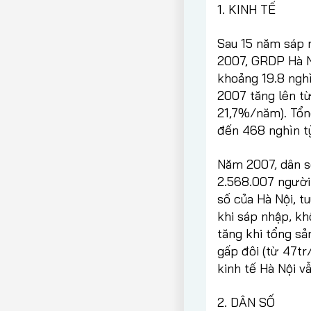
1. KINH TẾ
Sau 15 năm sáp n
2007, GRDP Hà N
khoảng 19.8 ngh
2007 tăng lên từ
21,7%/năm). Tổng
đến 468 nghìn t
Năm 2007, dân số
2.568.007 người.
số của Hà Nội, t
khi sáp nhập, kh
tăng khi tổng sả
gấp đôi (từ 47tr
kinh tế Hà Nội vẫ
2. DÂN SỐ