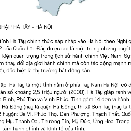
HẬP HÀ TÂY - HÀ NỘI
tỉnh Hà Tây chính thức sáp nhập vào Hà Nội theo Nghị 
 của Quốc hội. Đây được coi là một trong những quyết
kiện quan trọng trong lịch sử hành chính Việt Nam. Sự
àm thay đổi địa giới hành chính mà còn tác động mạnh 
ội, đặc biệt là thị trường bất động sản.
ập, Hà Tây là một tỉnh nằm ở phía Tây Nam Hà Nội, có 
dân số khoảng 2,5 triệu người (2008). Hà Tây giáp ranh v
a Bình, Phú Thọ và Vĩnh Phúc. Tỉnh gồm 14 đơn vị hành
 Hà Đông (nay là quận Hà Đông), thị xã Sơn Tây (nay là t
2 huyện: Ba Vì, Phúc Thọ, Đan Phượng, Thạch Thất, Quố
g Mỹ, Thanh Oai, Thường Tín, Mỹ Đức, Ứng Hòa. Trong 
 tâm hành chính và kinh tế của tỉnh.