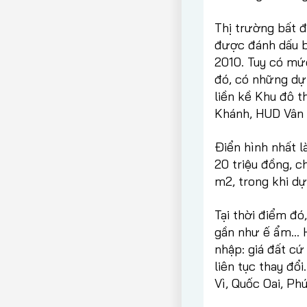
Thị trường bất 
được đánh dấu bằ
2010. Tuy có mứ
đó, có những dự
liền kề Khu đô 
Khánh, HUD Vân 
Điển hình nhất 
20 triệu đồng, 
m2, trong khi dự
Tại thời điểm đó
gần như ế ẩm… Hà
nhập: giá đất cứ
liên tục thay đổ
Vì, Quốc Oai, P