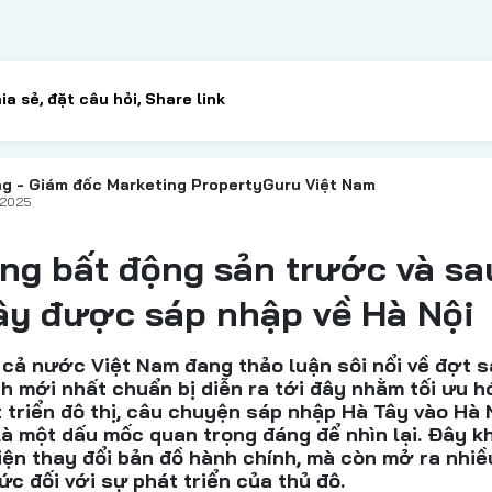
g - Giám đốc Marketing PropertyGuru Việt Nam
/2025
ng bất động sản trước và sa
ây được sáp nhập về Hà Nội
 cả nước Việt Nam đang thảo luận sôi nổi về đợt 
h mới nhất chuẩn bị diễn ra tới đây nhằm tối ưu h
t triển đô thị, câu chuyện sáp nhập Hà Tây vào Hà 
à một dấu mốc quan trọng đáng để nhìn lại. Đây k
kiện thay đổi bản đồ hành chính, mà còn mở ra nhi
ức đối với sự phát triển của thủ đô.