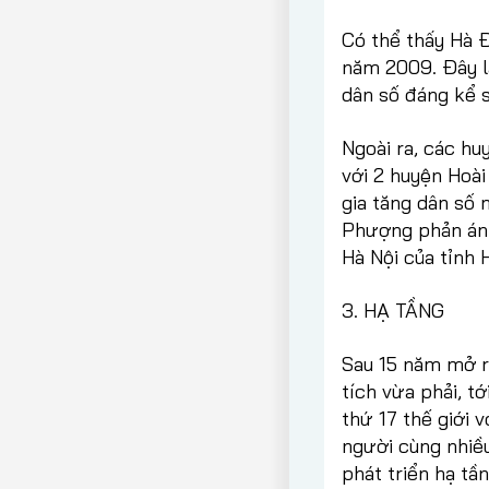
Có thể thấy Hà Đ
năm 2009. Đây là
dân số đáng kể 
Ngoài ra, các hu
với 2 huyện Hoà
gia tăng dân số
Phượng phản ánh
Hà Nội của tỉnh 
3. HẠ TẦNG
Sau 15 năm mở rộ
tích vừa phải, t
thứ 17 thế giới 
người cùng nhiề
phát triển hạ tầ