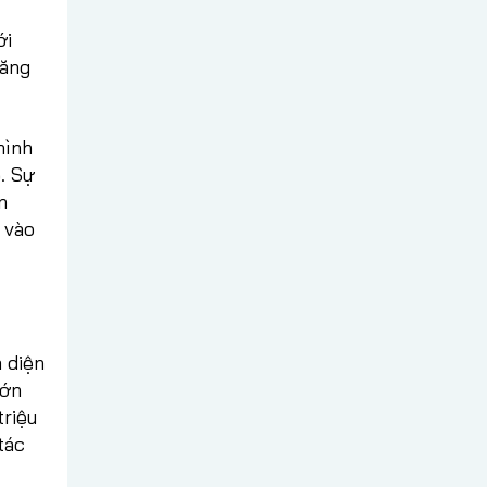
ới
tăng
hình
. Sự
n
 vào
 diện
lớn
triệu
tác