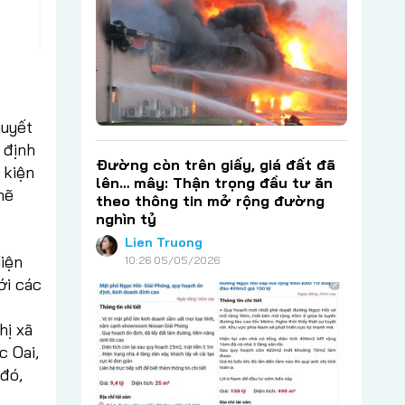
quyết
 định
Đường còn trên giấy, giá đất đã
 kiện
lên… mây: Thận trọng đầu tư ăn
mẽ
theo thông tin mở rộng đường
nghìn tỷ
Lien Truong
diện
10:26 05/05/2026
ới các
hị xã
c Oai,
đó,