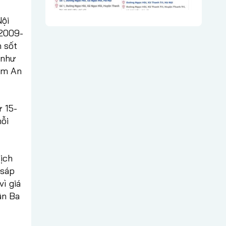
Nội
 2009-
 sốt
 như
Nam An
ừ 15-
mỗi
dịch
 sáp
vì giá
ận Ba