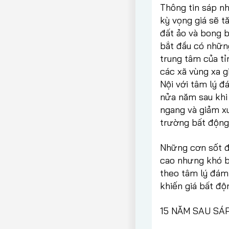
Thông tin sáp nh
kỳ vọng giá sẽ t
đất ảo và bong 
bắt đầu có những
trung tâm của tỉ
các xã vùng xa g
Nội với tâm lý đ
nửa năm sau khi 
ngang và giảm xu
trường bất động
Những cơn sốt đ
cao nhưng khó bá
theo tâm lý đám
khiến giá bất độ
15 NĂM SAU SÁP