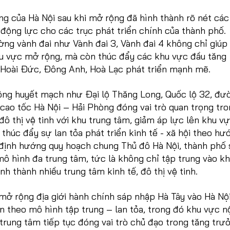
ng của Hà Nội sau khi mở rộng đã hình thành rõ nét các
 động lực cho các trục phát triển chính của thành phố.
ng vành đai như Vành đai 3, Vành đai 4 không chỉ giúp
khu vực mở rộng, mà còn thúc đẩy các khu vực đầu tăng
Hoài Đức, Đông Anh, Hoà Lạc phát triển mạnh mẽ.
hông huyết mạch như Đại lộ Thăng Long, Quốc lộ 32, đư
cao tốc Hà Nội – Hải Phòng đóng vai trò quan trọng tr
đô thị vệ tinh với khu trung tâm, giảm áp lực lên khu vự
i thúc đẩy sự lan tỏa phát triển kinh tế - xã hội theo hư
định hướng quy hoạch chung Thủ đô Hà Nội, thành phố 
mô hình đa trung tâm, tức là không chỉ tập trung vào k
nh thành nhiều trung tâm kinh tế, đô thị vệ tinh.
mở rộng địa giới hành chính sáp nhập Hà Tây vào Hà Nội
ển theo mô hình tập trung – lan tỏa, trong đó khu vực n
trung tâm tiếp tục đóng vai trò chủ đạo trong tăng trư