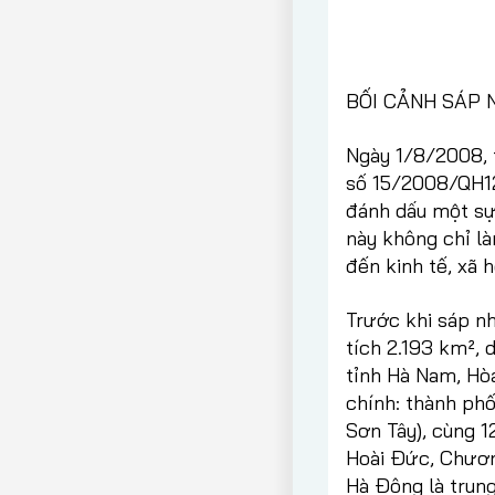
BỐI CẢNH SÁP N
Ngày 1/8/2008, 
số 15/2008/QH12
đánh dấu một sự 
này không chỉ l
đến kinh tế, xã h
Trước khi sáp nh
tích 2.193 km², 
tỉnh Hà Nam, Hò
chính: thành phố
Sơn Tây), cùng 1
Hoài Đức, Chươn
Hà Đông là trung