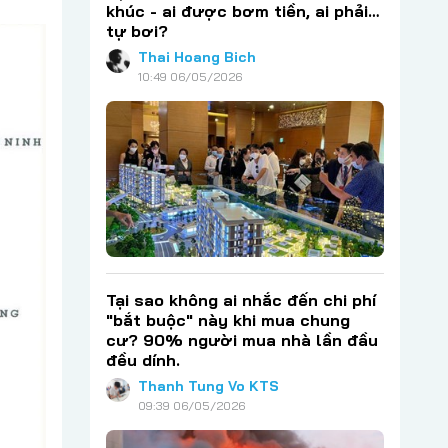
khúc - ai được bơm tiền, ai phải…
tự bơi?
Thai Hoang Bich
10:49 06/05/2026
Tại sao không ai nhắc đến chi phí
"bắt buộc" này khi mua chung
cư? 90% người mua nhà lần đầu
đều dính.
Thanh Tung Vo KTS
09:39 06/05/2026