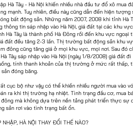
ập Hà Tây - Hà Nội khiến nhiều nhà đầu tư đổ xô mua đấ
ăng mạnh. Tuy nhiên, điều này cũng dẫn đến hiện tượng 
bóng bất động sản. Những năm 2007, 2008 khi tỉnh Hà 
 thông tin sáp nhập vào Hà Nội, giá đất tại các khu vực
nh Hà Tây là thành phố Hà Đông rồi đến khu vực ngoại 
iá đất đều tăng 2-3 lần. Thị trường bất động sản khu v
ám đông cũng tăng giá ở mọi khu vực, mọi nơi. Sau đó c
Hà Tây sáp nhập vào Hà Nội (ngày 1/8/2008) giá đất đi
ống, tính thanh khoản của thị trường ở mức rất thấp, t
 sản đóng băng.
ất cục bộ như vậy có thể khiến nhiều người mua vào vớ
n ra khi thị trường hạ nhiệt. Tình trạng đầu cơ, mua b
 đông mà không dựa trên nền tảng phát triển thực sự 
ng sản rơi vào tình trạng bất ổn.
 NHẬP, HÀ NỘI THAY ĐỔI THẾ NÀO?