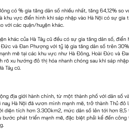
ông có % gia tăng dân số nhiều nhất, tăng 64,12% so v
 khu vực điển hình khi sáp nhập vào Hà Nội có sự gia 
so với các quận/huyện khác.
yện khác của Hà Tây cũ đều có sự gia tăng dân số, điển 
i Đức và Đan Phượng với tỷ lệ gia tăng dân số trên 30%
 mạnh mẽ tại các khu vực như Hà Đông, Hoài Đức và Đa
 rõ xu hướng đô thị hóa nhanh chóng sau khi sáp nhập
Hà Tây cũ.
ng địa giới hành chính, từ một thành phố với dân số và
ới nay Hà Nội đã vươn mình mạnh mẽ, trở thành Thủ đô 
với diện tích hơn 3.300km2, mức dân số lên tới hơn 8,5 
u bước phát triển mạnh mẽ, đặc biệt phải kể đến công 
ng.