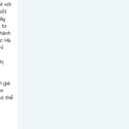
t với
sốt
Tây
 từ
thành
ực Hà
hỉ
hị
i giá
án
có thể