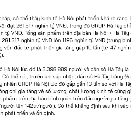
hập, có thể thấy kinh tế Hà Nội phát triển khá rõ ràng
ội đạt 261.517 nghìn tỷ VNĐ, trong đó GRDP Hà Tây chỉ
ìn tỷ VNĐ. Tổng sản phẩm trên địa bàn Hà Nội + Hà Tây
 281.317 nghìn tỷ VND lên 1196 nghìn tỷ VND (trung bìn
 vốn đầu tư phát triển gia tăng gấp 10 lần (từ 47 nghìn
ỷ).
 Hà Nội lúc đó là 3.398.889 người và dân số Hà Tây là
 Có thể nói, trước khi sáp nhập, dân số Hà Tây bằng ⅔
uy nhiên GRDP Hà Nội lúc đó gấp gần 13 lần so với Hà Tâ
ông chỉ gia tăng về số lượng, chất lượng kinh tế cũng g
n phẩm trên địa bàn bình quân trên đầu người gia tăng 
/người lên 142tr/người). Có thể khẳng định sau khi sáp
n phát triển và ổn định.