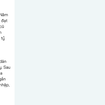
. Năm
 đạt
 cũ
h
 tỷ
 dân
y. Sau
ia
gần
 nhập,