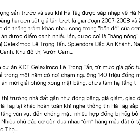
động sản trước và sau khi Hà Tây được sáp nhập về Hà 
ng hai cơn sốt giá lần lượt là giai đoạn 2007-2008 và
c độ thăng trầm khác nhau song trong "bản đồ" của cơn
 án được điểm danh nhiều lần, được coi là “hàng nóng”
thị Geleximco Lê Trọng Tấn, Splendora Bắc An Khánh, 
Canh, Khu đô thị Vườn Cam...
là dự án KĐT Geleximco Lê Trọng Tấn, từ mức giá gốc t
chỉ trong một năm có nơi chạm ngưỡng 140 triệu đồng 
 án mới giải phóng xong mặt bằng, chưa làm hạ tầng l
, thị trường nhà đất gần như đóng băng, giá giảm, giao 
 Tây lại khác hoàn toàn khi nghe thông tin Hà Tây sắp
 tăng vùn vụt đến chóng mặt, nhiều hợp đồng bị hủy bỏ 
i. Nhiều chủ đầu cơ còn đua nhau “ôm” hàng mẫu đất ở t
húc Thọ…