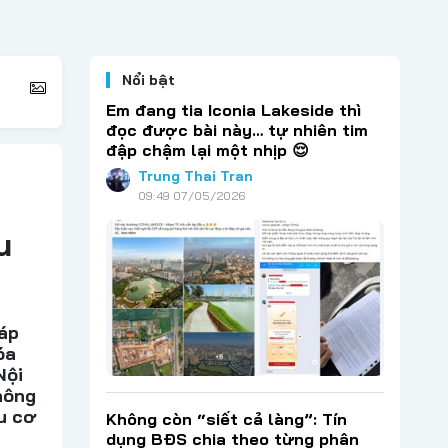
Nổi bật
Em đang tia Iconia Lakeside thì
đọc được bài này… tự nhiên tim
đập chậm lại một nhịp 😌
Trung Thai Tran
09:49 07/05/2026
u
sáp
óa
Nội
hông
ều cơ
Không còn “siết cả làng”: Tín
dụng BĐS chia theo từng phân