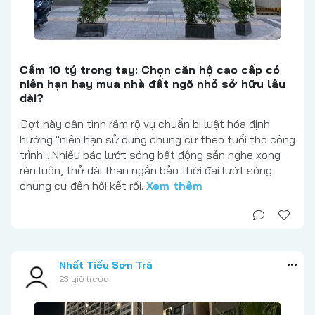
Cầm 10 tỷ trong tay: Chọn căn hộ cao cấp có
niên hạn hay mua nhà đất ngõ nhỏ sở hữu lâu
dài?
Đợt này dân tình rầm rộ vụ chuẩn bị luật hóa định
hướng "niên hạn sử dụng chung cư theo tuổi thọ công
trình". Nhiều bác lướt sóng bất động sản nghe xong
rén luôn, thở dài than ngắn bảo thời đại lướt sóng
chung cư đến hồi kết rồi.
Xem thêm
Nhất Tiếu Sơn Trà
23 giờ trước