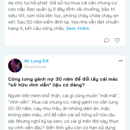
Ae cho tui hỏi phát. Giả sử tui mua cái căn chung cư
cao cấp. Ban quản lý ở đây đỉnh vãi chưởng, bảo trì
siêu tốt, sơn sửa liên tục, phòng cháy chữa cháy xịn
xét. Sau 50 năm kiểm định lại, tòa nhà vẫn đạt chuẩn
hạng A, kết cấu vững chắc.
Xem thêm
Mr Long D.K
59 phút trước
Còng lưng gánh nợ 30 năm để đổi lấy cái mác
"sở hữu vĩnh viễn" liệu có đáng?
Người Việt mình khổ thật, cái gì cũng muốn "mãi mãi",
"vĩnh viễn". Mua cái chung cư, ráng gánh nợ oằn lưng
20-30 năm, cày như trâu, ăn không dám ăn, mặc
không dám mặc, chỉ để nắm cái sổ hồng sở hữu lâu
dài. Nhưng nghĩ kỹ lại xem, có cái gì trên đời này thực
sự vĩnh viễn đâu? Đến tình yêu còn có hạn sử dụng