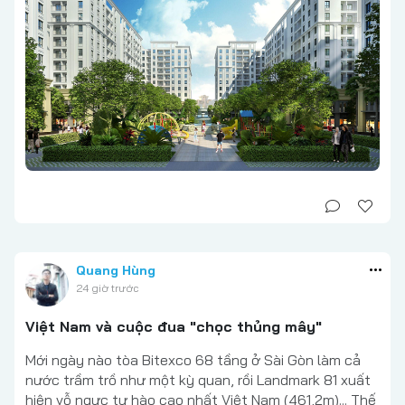
Quang Hùng
24 giờ trước
Việt Nam và cuộc đua "chọc thủng mây"
Mới ngày nào tòa Bitexco 68 tầng ở Sài Gòn làm cả
nước trầm trồ như một kỳ quan, rồi Landmark 81 xuất
hiện vỗ ngực tự hào cao nhất Việt Nam (461,2m)... Thế