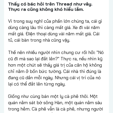
Thấy có bác hỏi trên Thread như vây.
Thực ra cũng không khó hiểu lắm.
Vì trong suy nghĩ của phần lớn chúng ta, cái gì
dùng càng lâu thì càng mất giá. Xe đi vài năm
mất giá. Điện thoại dùng vài năm mất giá. Cái
tủ, cái bàn trong nhà cũng vậy.
Thế nên nhiều người nhìn chung cư rồi hỏi: "Nó
cũ đi mà sao lại đắt lên?" Thực ra, nếu nhìn kỹ
hơn một chút sẽ thấy giá trị của căn hộ không
chỉ nằm ở bốn bức tường. Cái nhà thì đúng là
đang cũ dần mỗi ngày. Nhưng cái vị trí của nó
lại có thể đắt lên từng ngày.
Giống như cùng bán một ly cà phê thôi. Một
quán nằm sát bờ sông Hàn, một quán nằm sâu
trong hẻm. Cà phê vẫn là cà phê, nhưng người