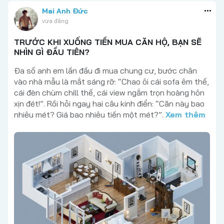
Mai Anh Đức
vừa đăng
TRƯỚC KHI XUỐNG TIỀN MUA CĂN HỘ, BẠN SẼ
NHÌN GÌ ĐẦU TIÊN?
Đa số anh em lần đầu đi mua chung cư, bước chân
vào nhà mẫu là mắt sáng rỡ: “Chao ôi cái sofa êm thế,
cái đèn chùm chill thế, cái view ngắm trọn hoàng hôn
xịn đét!”. Rồi hỏi ngay hai câu kinh điển: “Căn này bao
nhiêu mét? Giá bao nhiêu tiền một mét?”.
Xem thêm