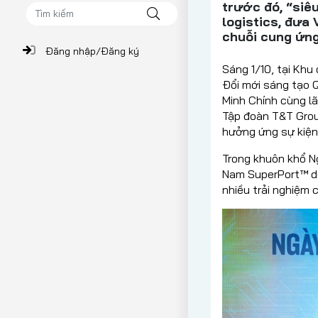
trước đó, “siê
logistics, đưa
chuỗi cung ứng
Đăng nhập/Đăng ký
Sáng 1/10, tại Khu
Đổi mới sáng tạo 
Minh Chính cùng lã
Tập đoàn T&T Grou
hưởng ứng sự kiện
Trong khuôn khổ Ng
Nam SuperPort™ do
nhiều trải nghiệm