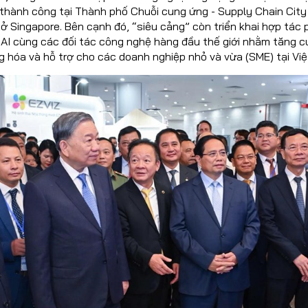
 thành công tại Thành phố Chuỗi cung ứng - Supply Chain City
 Singapore. Bên cạnh đó, “siêu cảng” còn triển khai hợp tác 
p AI cùng các đối tác công nghệ hàng đầu thế giới nhằm tăng 
g hóa và hỗ trợ cho các doanh nghiệp nhỏ và vừa (SME) tại Vi