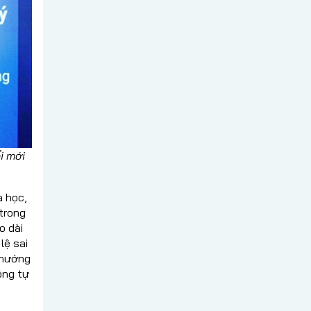
i mới
a học,
trong
o dài
lệ sai
u hướng
ộng tự