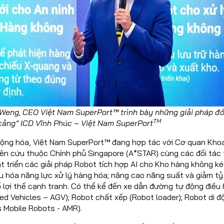
 Weng, CEO Việt Nam SuperPort™ trình bày những giải pháp đổ
TM
 cảng” ICD Vĩnh Phúc – Việt Nam SuperPort
 động hóa, Việt Nam SuperPort™ đang hợp tác với Cơ quan Kho
ên cứu thuộc Chính phủ Singapore (A*STAR) cùng các đối tác 
át triển các giải pháp Robot tích hợp AI cho Kho hàng không ké
 hóa năng lực xử lý hàng hóa; nâng cao năng suất và giảm tỷ 
ố lợi thế cạnh tranh. Có thể kể đến xe dẫn đường tự động điề
d Vehicles – AGV); Robot chất xếp (Robot loader); Robot di đ
Mobile Robots - AMR).