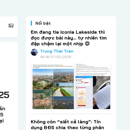
Nổi bật
Em đang tia Iconia Lakeside thì
đọc được bài này… tự nhiên tim
đập chậm lại một nhịp 😌
Trung Thai Tran
09:49 07/05/2026
25
ấn
25
ại
Không còn “siết cả làng”: Tín
dụng BĐS chia theo từng phân