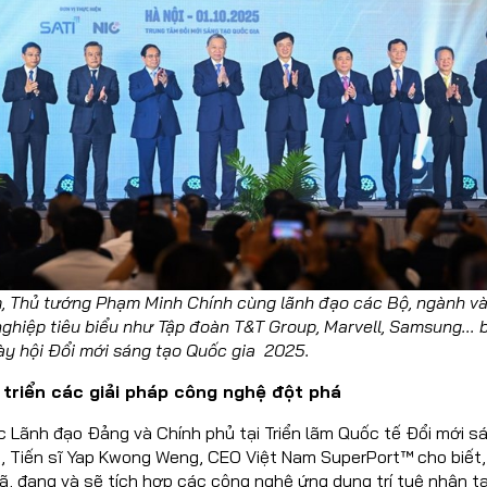
m, Thủ tướng Phạm Minh Chính cùng lãnh đạo các Bộ, ngành và
nghiệp tiêu biểu như Tập đoàn T&T Group, Marvell, Samsung...
y hội Đổi mới sáng tạo Quốc gia 2025.
 triển các giải pháp công nghệ đột phá
c Lãnh đạo Đảng và Chính phủ tại Triển lãm Quốc tế Đổi mới s
, Tiến sĩ Yap Kwong Weng, CEO Việt Nam SuperPort™ cho biết,
, đang và sẽ tích hợp các công nghệ ứng dụng trí tuệ nhân tạ