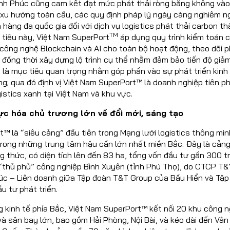
ĩnh Phúc cũng cam kết đạt mức phát thải ròng bằng không và
 xu hướng toàn cầu, các quy định pháp lý ngày càng nghiêm n
hàng đa quốc gia đối với dịch vụ logistics phát thải carbon th
TM
 tiêu này, Việt Nam SuperPort
áp dụng quy trình kiểm toán 
công nghệ Blockchain và AI cho toàn bộ hoạt động, theo dõi 
2, đồng thời xây dựng lộ trình cụ thể nhằm đảm bảo tiến độ giả
 là mục tiêu quan trọng nhằm góp phần vào sự phát triển kinh
g; qua đó định vị Việt Nam SuperPort™ là doanh nghiệp tiên p
istics xanh tại Việt Nam và khu vực.
hực hóa chủ trương lớn về đổi mới, sáng tạo
™ là “siêu cảng” đầu tiên trong Mạng lưới logistics thông min
trong những trung tâm hậu cần lớn nhất miền Bắc. Đây là cản
g thức, có diện tích lên đến 83 ha, tổng vốn đầu tư gần 300 tr
 “thủ phủ” công nghiệp Bình Xuyên (tỉnh Phú Thọ), do CTCP T&
úc – Liên doanh giữa Tập đoàn T&T Group của Bầu Hiển và Tập
u tư phát triển.
 kinh tế phía Bắc, Việt Nam SuperPort™ kết nối 20 khu công n
và sân bay lớn, bao gồm Hải Phòng, Nội Bài, và kéo dài đến Vâ