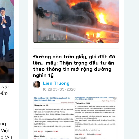
Đường còn trên giấy, giá đất đã
lên… mây: Thận trọng đầu tư ăn
theo thông tin mở rộng đường
nghìn tỷ
Lien Truong
 đại
10:26 05/05/2026
 bấm
áng
 Việt
o (AI)