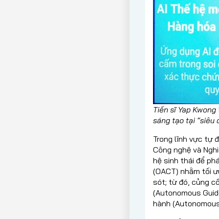
Tiến sĩ Yap Kwong
sáng tạo tại “siêu
Trong lĩnh vực tự
Công nghệ và Nghi
hệ sinh thái để ph
(OACT) nhằm tối ưu
sót; từ đó, củng c
(Autonomous Guide
hành (Autonomous 