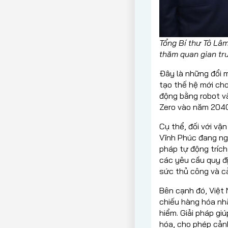
Tổng Bí thư Tô Lâ
thăm quan gian trư
Đây là những đổi m
tạo thế hệ mới cho
động bằng robot v
Zero vào năm 204
Cụ thể, đối với vậ
Vĩnh Phúc đang ngh
pháp tự động tríc
các yêu cầu quy đị
sức thủ công và cả
Bên cạnh đó, Việt
chiếu hàng hóa nh
hiểm. Giải pháp gi
hóa, cho phép cảnh