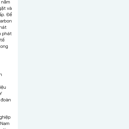
o năm
gặt và
ấp. Để
carbon
phát
m phát
 tế
hong
h
g
iệu
Y
 đoàn
ghiệp
n Nam