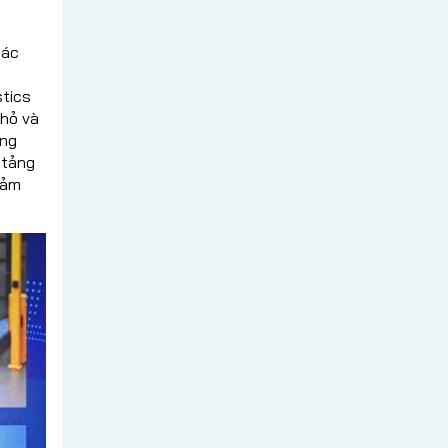
tác
stics
nhỏ và
àng
 tảng
giảm