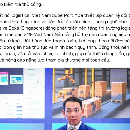
o kiểm tra thủ công.
ết nối logistics, Việt Nam SuperPort™ đã thiết lập quan hệ đối 
tnam Post Logistics và các đối tác tài chính – công nghệ như
và Doxa (Singapore) đồng phát triển nền tảng thị trường logi
mạnh mẽ các SME Việt Nam. Nền tảng hỗ trợ các doanh nghiệp 
iện từ khâu đặt hàng đến thanh toán, tích hợp theo dõi đơn h
c, đơn giản hóa thủ tục và minh bạch quy trình. Đồng thời, nền
ại quan, vận tải và dịch vụ tài chính, giúp cải thiện dòng tiền, 
 và nâng cao năng lực tham gia thương mại toàn cầu.