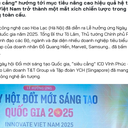
u cảng” hướng tới mục tiêu nâng cao hiệu quả hệ 
 Việt Nam trở thành một mắt xích chiến lược trong
 toàn cầu.
 công nghệ cao Hòa Lạc (Hà Nội) đã diễn ra Lễ hưởng ứng Ngày 
Quốc gia năm 2025. Tổng Bí thư Tô Lâm, Thủ tướng Chính phủ
nh đạo các Bộ, ngành và đại diện nhiều doanh nghiệp tiêu biể
p của doanh nhân Đỗ Quang Hiển, Marvell, Samsung... đã bấm
.
ày hội Đổi mới sáng tạo Quốc gia, “siêu cảng” ICD Vĩnh Phúc 
 Liên doanh T&T Group và Tập đoàn YCH (Singapore) đã man
 công nghệ ấn tượng.