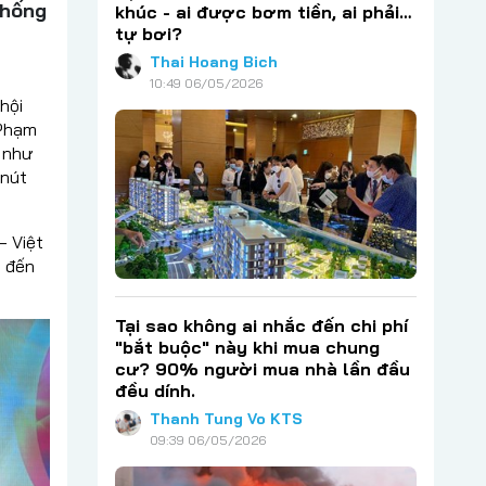
thống
khúc - ai được bơm tiền, ai phải…
tự bơi?
Thai Hoang Bich
10:49 06/05/2026
hội
 Phạm
u như
 nút
– Việt
g đến
Tại sao không ai nhắc đến chi phí
"bắt buộc" này khi mua chung
cư? 90% người mua nhà lần đầu
đều dính.
Thanh Tung Vo KTS
09:39 06/05/2026