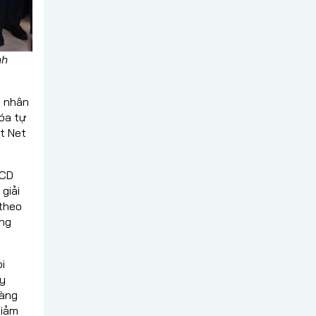
nh
ệ nhân
hóa tự
t Net
ICD
giải
 theo
ông
i
uy
hàng
giảm