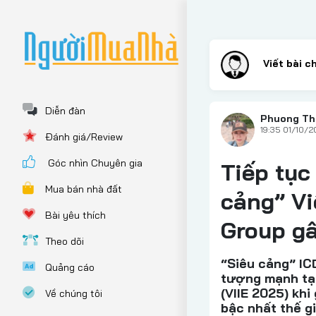
Diễn đàn
Phuong T
19:35 01/10/
Đánh giá/Review
Góc nhìn Chuyên gia
Tiếp tục
Mua bán nhà đất
cảng” V
Bài yêu thích
Group gâ
Theo dõi
“Siêu cảng” IC
Quảng cáo
tượng mạnh tại
(VIIE 2025) khi
Về chúng tôi
bậc nhất thế g