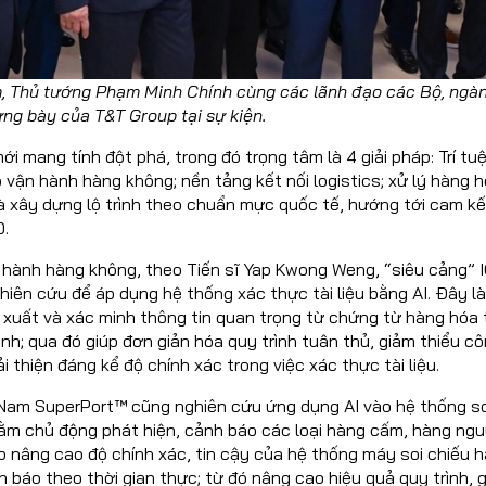
m, Thủ tướng Phạm Minh Chính cùng các lãnh đạo các Bộ, ngà
ng bày của T&T Group tại sự kiện.
ới mang tính đột phá, trong đó trọng tâm là 4 giải pháp: Trí tu
 vận hành hàng không; nền tảng kết nối logistics; xử lý hàng 
à xây dựng lộ trình theo chuẩn mực quốc tế, hướng tới cam kế
0.
n hành hàng không, theo Tiến sĩ Yap Kwong Weng, “siêu cảng” 
iên cứu để áp dụng hệ thống xác thực tài liệu bằng AI. Đây là 
h xuất và xác minh thông tin quan trọng từ chứng từ hàng hóa
nh; qua đó giúp đơn giản hóa quy trình tuân thủ, giảm thiểu c
i thiện đáng kể độ chính xác trong việc xác thực tài liệu.
 Nam SuperPort™ cũng nghiên cứu ứng dụng AI vào hệ thống so
ằm chủ động phát hiện, cảnh báo các loại hàng cấm, hàng ng
úp nâng cao độ chính xác, tin cậy của hệ thống máy soi chiếu 
 báo theo thời gian thực; từ đó nâng cao hiệu quả quy trình, 