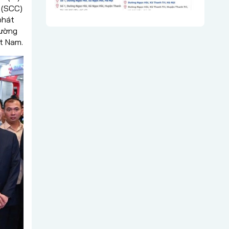
 (SCC)
phát
cường
ệt Nam.