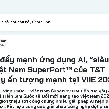
huan
2025
 đẩy mạnh ứng dụng AI, “siêu
iệt Nam SuperPort™ của T&T
y ấn tượng mạnh tại VIIE 20
D Vĩnh Phúc – Việt Nam SuperPortTM tiếp tục gây 
 Triển lãm Quốc tế Đổi mới sáng tạo Việt Nam 20
 giới thiệu tới công chúng nhiều giải pháp AI hiện đ
iới. Kết hợp cùng các giải pháp công nghệ đột phá