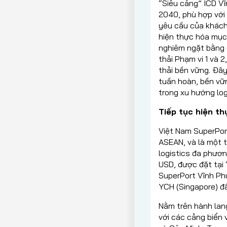
“Siêu cảng” ICD V
2040, phù hợp với
yêu cầu của khách 
hiện thực hóa mục
nghiêm ngặt bằng 
thải Phạm vi 1 và 
thải bền vững. Đây
tuần hoàn, bền vữn
trong xu hướng log
Tiếp tục hiện t
Việt Nam SuperPort
ASEAN, và là một 
logistics đa phươn
USD, được đặt tại
SuperPort Vĩnh Ph
YCH (Singapore) đầ
Nằm trên hành lang
với các cảng biển 