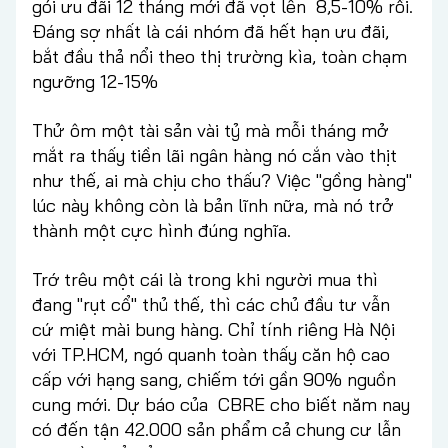
gói ưu đãi 12 tháng mới đã vọt lên 8,5-10% rồi.
Đáng sợ nhất là cái nhóm đã hết hạn ưu đãi,
bắt đầu thả nổi theo thị trường kìa, toàn chạm
ngưỡng 12-15%
Thử ôm một tài sản vài tỷ mà mỗi tháng mở
mắt ra thấy tiền lãi ngân hàng nó cắn vào thịt
như thế, ai mà chịu cho thấu? Việc "gồng hàng"
lúc này không còn là bản lĩnh nữa, mà nó trở
thành một cực hình đúng nghĩa.
Trớ trêu một cái là trong khi người mua thì
đang "rụt cổ" thủ thế, thì các chủ đầu tư vẫn
cứ miệt mài bung hàng. Chỉ tính riêng Hà Nội
với TP.HCM, ngó quanh toàn thấy căn hộ cao
cấp với hạng sang, chiếm tới gần 90% nguồn
cung mới. Dự báo của CBRE cho biết năm nay
có đến tận 42.000 sản phẩm cả chung cư lẫn