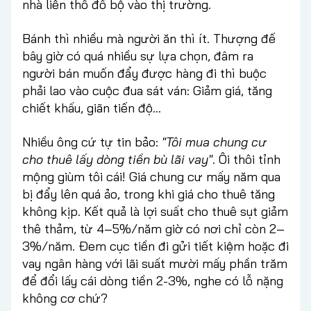
nhà liền thổ đổ bộ vào thị trường.
Bánh thì nhiều mà người ăn thì ít. Thượng đế
bây giờ có quá nhiều sự lựa chọn, đâm ra
người bán muốn đẩy được hàng đi thì buộc
phải lao vào cuộc đua sát ván: Giảm giá, tăng
chiết khấu, giãn tiến độ...
Nhiều ông cứ tự tin bảo:
"Tôi mua chung cư
cho thuê lấy dòng tiền bù lãi vay"
. Ôi thôi tỉnh
mộng giùm tôi cái! Giá chung cư mấy năm qua
bị đẩy lên quá ảo, trong khi giá cho thuê tăng
không kịp. Kết quả là lợi suất cho thuê sụt giảm
thê thảm, từ 4–5%/năm giờ có nơi chỉ còn 2–
3%/năm. Đem cục tiền đi gửi tiết kiệm hoặc đi
vay ngân hàng với lãi suất mười mấy phần trăm
để đổi lấy cái dòng tiền 2-3%, nghe có lỗ nặng
không cơ chứ?