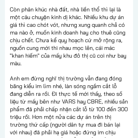
Còn phân khúc nhà đất, nhà liền thổ thì lại là
một câu chuyện kinh dị khác. Nhiều khu dự án
giá thì cao chót vót, nhưng xung quanh chả có
ma nào ở, muốn kinh doanh hay cho thuê cũng
chịu chết. Chưa kể quy hoạch cứ mở rộng ra,
nguồn cung mới thi nhau mọc lên, cái mác
"khan hiếm" của mấy khu đô thị cũ coi như bay
màu.
Anh em đừng nghĩ thị trường vẫn đang đóng
băng kiểu im lìm nhé, làn sóng ngầm cắt lỗ
đang diễn ra rồi. Đi thực tế mới thấy, theo số
liệu từ mấy bên như VARS hay CBRE, nhiều sản
phẩm đã phải chấp nhận cắt lỗ từ 100 đến 300
triệu rồi. Hơn một nửa các dự án trên thị
trường thứ cấp (người dân tự mua đi bán lại
với nhau) đã phải hạ giá hoặc đứng im chịu