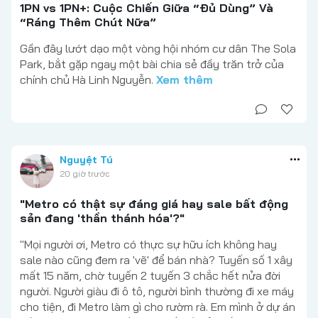
1PN vs 1PN+: Cuộc Chiến Giữa “Đủ Dùng” Và
“Ráng Thêm Chút Nữa”
Gần đây lướt dạo một vòng hội nhóm cư dân The Sola
Park, bắt gặp ngay một bài chia sẻ đầy trăn trở của
chính chủ Hà Linh Nguyễn.
Xem thêm
Nguyệt Tú
20 giờ trước
"Metro có thật sự đáng giá hay sale bất động
sản đang 'thần thánh hóa'?"
"Mọi người ơi, Metro có thực sự hữu ích không hay
sale nào cũng đem ra 'vẽ' để bán nhà? Tuyến số 1 xây
mất 15 năm, chờ tuyến 2 tuyến 3 chắc hết nửa đời
người. Người giàu đi ô tô, người bình thường đi xe máy
cho tiện, đi Metro làm gì cho rườm rà. Em mình ở dự án