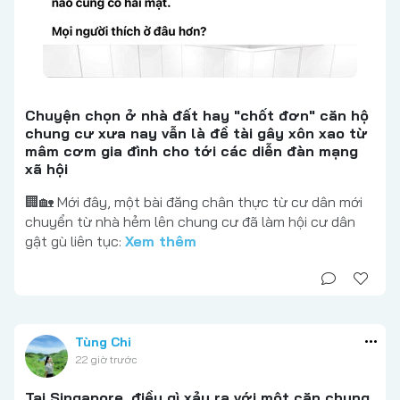
Chuyện chọn ở nhà đất hay "chốt đơn" căn hộ
chung cư xưa nay vẫn là đề tài gây xôn xao từ
mâm cơm gia đình cho tới các diễn đàn mạng
xã hội
🏢🏡 Mới đây, một bài đăng chân thực từ cư dân mới
chuyển từ nhà hẻm lên chung cư đã làm hội cư dân
gật gù liên tục:
Xem thêm
Tùng Chi
22 giờ trước
Tại Singapore, điều gì xảy ra với một căn chung