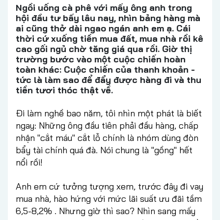
Ngồi uống cà phê với mấy ông anh trong
hội đầu tư bấy lâu nay, nhìn bảng hàng mà
ai cũng thở dài ngao ngán anh em ạ. Cái
thời cứ xuống tiền mua đất, mua nhà rồi kê
cao gối ngủ chờ tăng giá qua rồi. Giờ thị
trường bước vào một cuộc chiến hoàn
toàn khác: Cuộc chiến của thanh khoản -
tức là làm sao để đẩy được hàng đi và thu
tiền tươi thóc thật về.
Đi làm nghề bao năm, tôi nhìn một phát là biết
ngay: Những ông đầu tiên phải đầu hàng, chấp
nhận "cắt máu" cắt lỗ chính là nhóm dùng đòn
bẩy tài chính quá đà. Nói chung là "gồng" hết
nổi rồi!
Anh em cứ tưởng tượng xem, trước đây đi vay
mua nhà, hào hứng với mức lãi suất ưu đãi tầm
6,5-8,2% . Nhưng giờ thì sao? Nhìn sang mấy