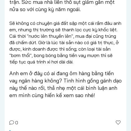
trận. Sức mua nhà liền thổ sụt giảm gần một
nửa so với cùng kỳ năm ngoái.
Sẽ không có chuyện giá đất sập một cái rầm đâu anh
em, nhưng thị trường sẽ thanh lọc cực kỳ khốc liệt.
Cái thời "nước lên thuyền lên", mua đại cũng trúng
đã chấm dứt. Giờ là lúc tài sản nào có giá trị thực, ở
được, kinh doanh được thì sống; còn loại tài sản
"bơm thổi", bong bóng bằng tiền vay mượn thì sẽ
tiếp tục quá trình xì hơi dài dài.
Anh em ở đây có ai đang ôm hàng bằng tiền
vay ngân hàng không? Tình hình gồng gánh dạo
này thế nào rồi, thả nhẹ một cái bình luận anh
em mình cùng hiến kế xem sao nhé!
0