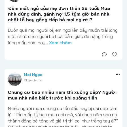
Đêm mất ngủ của mẹ đơn thân 28 tuổi: Mua
nhà đúng đỉnh, gánh nợ 1,5 tỷm giờ bán nhà
chốt lỗ hay gồng tiếp hả mọi người?
Buồn quá mọi người ơi, em ngoi lên đây muốn trải lòng
một chút cho nguôi bớt cái cảm giác đè nặng trong
lòng mấy hôm nay...
Xem thêm
Mai Ngọc
21 giờ trước
Chung cư bao nhiêu năm thì xuống cấp? Người
mua nhà nên biết trước khi xuống tiền
Nhiều người mua chung cư lần đầu hay bị cái dớp tâm
lý: "Tốn mấy tỷ bạc mua cái nhà, vài chục năm sau nó
thành đống bê tông vô giá trị thì coi như trắng tay à?"