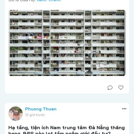
Phuong Thuan
13 giờ trước
Hạ tầng, tiện ích Nam trung tâm Đà Nẵng thăng
hạng, BĐS nào lọt tầm ngắm giới đầu tư?