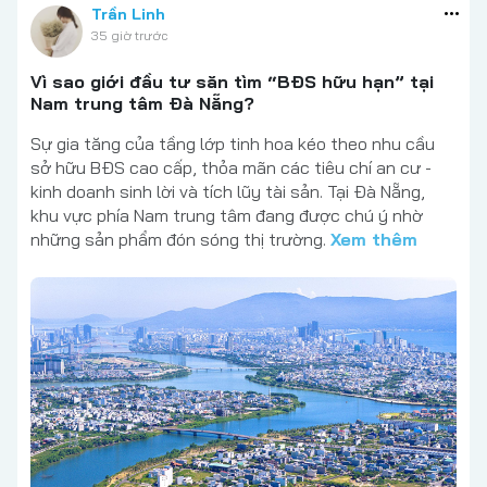
Trần Linh
35 giờ trước
Vì sao giới đầu tư săn tìm “BĐS hữu hạn” tại
Nam trung tâm Đà Nẵng?
Sự gia tăng của tầng lớp tinh hoa kéo theo nhu cầu
sở hữu BĐS cao cấp, thỏa mãn các tiêu chí an cư -
kinh doanh sinh lời và tích lũy tài sản. Tại Đà Nẵng,
khu vực phía Nam trung tâm đang được chú ý nhờ
những sản phẩm đón sóng thị trường.
Xem thêm