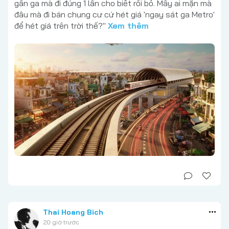
gần ga mà đi đúng 1 lần cho biết rồi bỏ. Mấy ai mặn mà
đâu mà đi bán chung cư cứ hét giá 'ngay sát ga Metro'
để hét giá trên trời thế?"
Xem thêm
Thai Hoang Bich
20 giờ trước