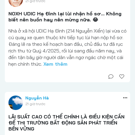
21 giờ trước
NOXH UDIC Hạ Đình lại lùi nhận hồ sơ... Không
biết nên buồn hay nên mừng nữa. 😂
Nhà ở xã hội UDIC Hạ Đình (214 Nguyễn Xiển) lại vừa có
cú quay xe quen thuộc khi tiếp tục lùi hạn nộp hồ sơ.
Đáng lẽ ra theo kế hoạch ban đầu, chủ đầu tư đã rục
rịch thu từ Quý 4/2025, rồi lùi sang đầu năm nay, và
đến tận bây giờ người dân vẫn ngơ ngác chờ một cái
hẹn chính thức.
Xem thêm
Nguyễn Hà
21 giờ trước
LÃI SUẤT CAO CÓ THỂ CHÍNH LÀ ĐIỀU KIỆN CẦN
ĐỂ THỊ TRƯỜNG BẤT ĐỘNG SẢN PHÁT TRIỂN
BỀN VỮNG