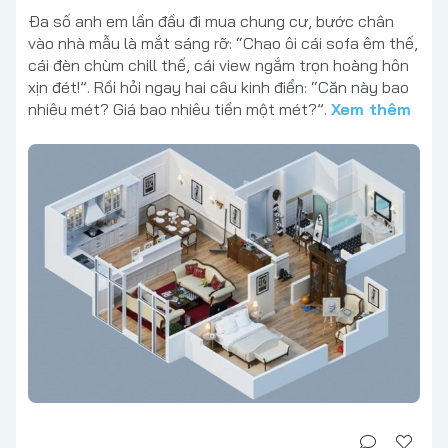
Đa số anh em lần đầu đi mua chung cư, bước chân
vào nhà mẫu là mắt sáng rỡ: “Chao ôi cái sofa êm thế,
cái đèn chùm chill thế, cái view ngắm trọn hoàng hôn
xịn đét!”. Rồi hỏi ngay hai câu kinh điển: “Căn này bao
nhiêu mét? Giá bao nhiêu tiền một mét?”.
Xem thêm