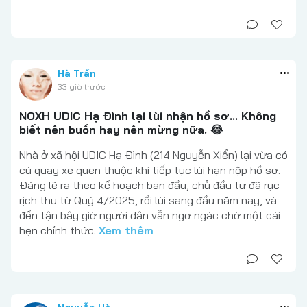
Hà Trần
33 giờ trước
NOXH UDIC Hạ Đình lại lùi nhận hồ sơ... Không
biết nên buồn hay nên mừng nữa. 😂
Nhà ở xã hội UDIC Hạ Đình (214 Nguyễn Xiển) lại vừa có
cú quay xe quen thuộc khi tiếp tục lùi hạn nộp hồ sơ.
Đáng lẽ ra theo kế hoạch ban đầu, chủ đầu tư đã rục
rịch thu từ Quý 4/2025, rồi lùi sang đầu năm nay, và
đến tận bây giờ người dân vẫn ngơ ngác chờ một cái
hẹn chính thức.
Xem thêm