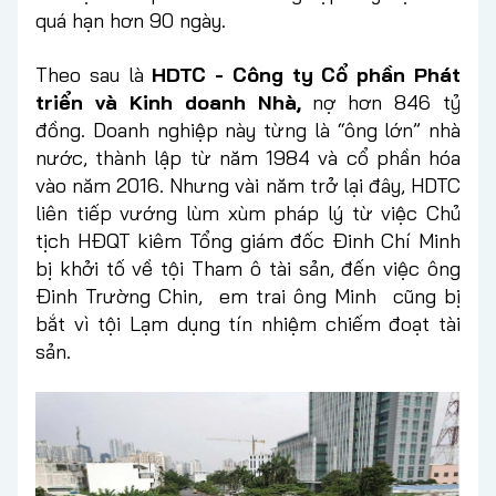
quá hạn hơn 90 ngày.
Theo sau là
HDTC - Công ty Cổ phần Phát
triển và Kinh doanh Nhà,
nợ hơn 846 tỷ
đồng. Doanh nghiệp này từng là “ông lớn” nhà
nước, thành lập từ năm 1984 và cổ phần hóa
vào năm 2016. Nhưng vài năm trở lại đây, HDTC
liên tiếp vướng lùm xùm pháp lý từ việc Chủ
tịch HĐQT kiêm Tổng giám đốc Đinh Chí Minh
bị khởi tố về tội Tham ô tài sản, đến việc ông
Đinh Trường Chin, em trai ông Minh cũng bị
bắt vì tội Lạm dụng tín nhiệm chiếm đoạt tài
sản.