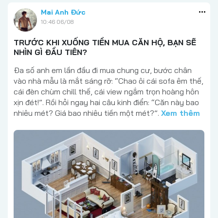
Mai Anh Đức
10:46 06/08
TRƯỚC KHI XUỐNG TIỀN MUA CĂN HỘ, BẠN SẼ
NHÌN GÌ ĐẦU TIÊN?
Đa số anh em lần đầu đi mua chung cư, bước chân
vào nhà mẫu là mắt sáng rỡ: “Chao ôi cái sofa êm thế,
cái đèn chùm chill thế, cái view ngắm trọn hoàng hôn
xịn đét!”. Rồi hỏi ngay hai câu kinh điển: “Căn này bao
nhiêu mét? Giá bao nhiêu tiền một mét?”.
Xem thêm