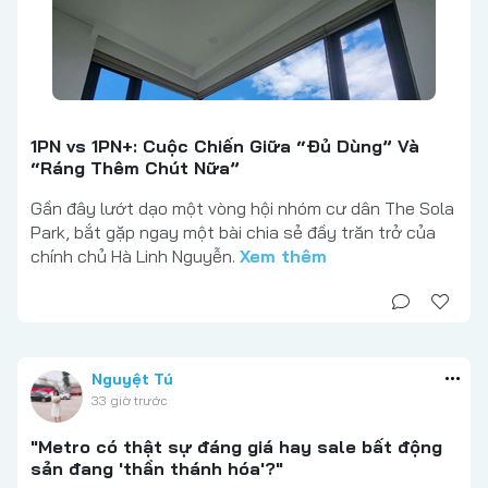
1PN vs 1PN+: Cuộc Chiến Giữa “Đủ Dùng” Và
“Ráng Thêm Chút Nữa”
Gần đây lướt dạo một vòng hội nhóm cư dân The Sola
Park, bắt gặp ngay một bài chia sẻ đầy trăn trở của
chính chủ Hà Linh Nguyễn.
Xem thêm
Nguyệt Tú
33 giờ trước
"Metro có thật sự đáng giá hay sale bất động
sản đang 'thần thánh hóa'?"