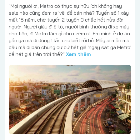
"Mọi người ơi, Metro có thực sự hữu ích không hay
sale nào cũng đem ra 'vẽ' để bán nhà? Tuyến số 1 xây
mất 15 năm, chờ tuyến 2 tuyến 3 chắc hết nửa đời
người. Người giàu đi ô tô, người bình thường đi xe máy
cho tiện, đi Metro làm gì cho rườm rà. Em mình ở dự án
gần ga mà đi đúng 1 lần cho biết rồi bỏ. Mấy ai mặn mà
đâu mà đi bán chung cư cứ hét giá 'ngay sát ga Metro'
để hét giá trên trời thế?"
Xem thêm