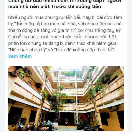
Chung cư bao nhiêu năm thì xuống cấp? Người
mua nhà nên biết trước khi xuống tiền
Nhiều người mua chung cư lần đầu hay bị cái dớp tâm
lý: "Tốn mấy tỷ bạc mua cái nhà, vài chục năm sau nó
thành đống bê tông vô giá trị thì coi như trắng tay à?"
Cái nỗi sợ này mình hoàn toàn hiểu, nhưng nói thật,
phần lớn chúng ta đang bị đánh tráo khái niệm giữa
"Niên hạn pháp lý" và "Mức độ xuống cấp thực tế".
Xem thêm