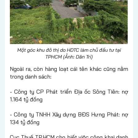
Một góc khu đô thị do HDTC làm chủ đầu tư tại
TPHCM (Ảnh: Dân Trí)
Ngoài ra, còn hàng loạt cái tên khác cũng nằm
trong danh sách:
- Công ty CP Phát triển Địa ốc Sông Tiên: nợ
1.164 tỷ đồng
- Công ty TNHH Xây dựng BĐS Hưng Phát: nợ
134 tỷ đồng
Cục Thuế TP.HCM cho biết việc công khai danh