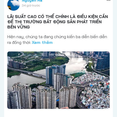
Nguyễn Hà
34 giờ trước
LÃI SUẤT CAO CÓ THỂ CHÍNH LÀ ĐIỀU KIỆN CẦN
ĐỂ THỊ TRƯỜNG BẤT ĐỘNG SẢN PHÁT TRIỂN
BỀN VỮNG
Hiện nay, chúng ta đang chứng kiến ba diễn biến diễn
ra đồng thời:
Xem thêm