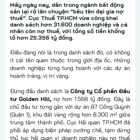
Mấy ngày nay, dân trong ngành bất động
sản lại rộ lên chuyện “bêu tên đại gia nợ
thuế”. Cục Thuế TP.HCM vừa công khai
danh sách hơn 31.600 doanh nghiệp và cá
nhân còn nợ thuế, với tổng số tiền khổng
lồ hơn 25.356 tỷ đồng.
Điều đáng nói là trong danh sách đó, có không
ít cái tên quen thuộc trong giới địa ốc, những
doanh nghiệp từng tung hoành với các dự án
hoành tráng, vị trí vàng.
Đứng đầu danh sách là
Công ty Cổ phần Đầu
tư Golden Hill,
nợ hơn 1.568 tỷ đồng. Đây là
chủ đầu tư từng gắn với dự án 87 Cống Quỳnh
(Quận 1), khu đất vàng rộng hơn 8.300 m² giữa
trung tâm thành phố. Cục Hải quan TP.HCM đã
phải áp dụng biện pháp cưỡng chế, tạm dừng
thủ tục hải quan vì doanh nghiệp này nợ thuế