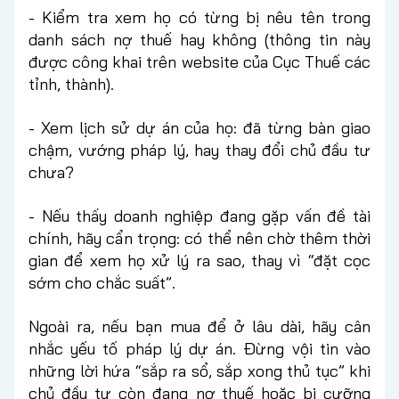
- Kiểm tra xem họ có từng bị nêu tên trong
danh sách nợ thuế hay không (thông tin này
được công khai trên website của Cục Thuế các
tỉnh, thành).
- Xem lịch sử dự án của họ: đã từng bàn giao
chậm, vướng pháp lý, hay thay đổi chủ đầu tư
chưa?
- Nếu thấy doanh nghiệp đang gặp vấn đề tài
chính, hãy cẩn trọng: có thể nên chờ thêm thời
gian để xem họ xử lý ra sao, thay vì “đặt cọc
sớm cho chắc suất”.
Ngoài ra, nếu bạn mua để ở lâu dài, hãy cân
nhắc yếu tố pháp lý dự án. Đừng vội tin vào
những lời hứa “sắp ra sổ, sắp xong thủ tục” khi
chủ đầu tư còn đang nợ thuế hoặc bị cưỡng