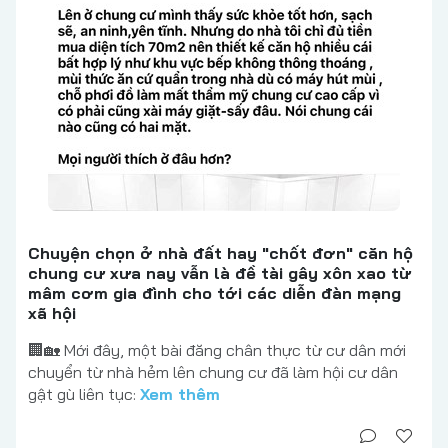
Chuyện chọn ở nhà đất hay "chốt đơn" căn hộ
chung cư xưa nay vẫn là đề tài gây xôn xao từ
mâm cơm gia đình cho tới các diễn đàn mạng
xã hội
🏢🏡 Mới đây, một bài đăng chân thực từ cư dân mới
chuyển từ nhà hẻm lên chung cư đã làm hội cư dân
gật gù liên tục:
Xem thêm