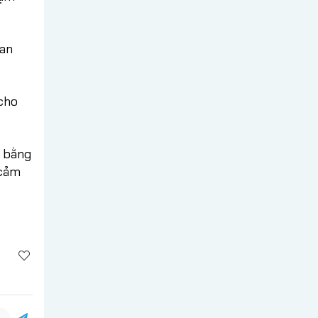
 an
 cho
n bằng
 cảm