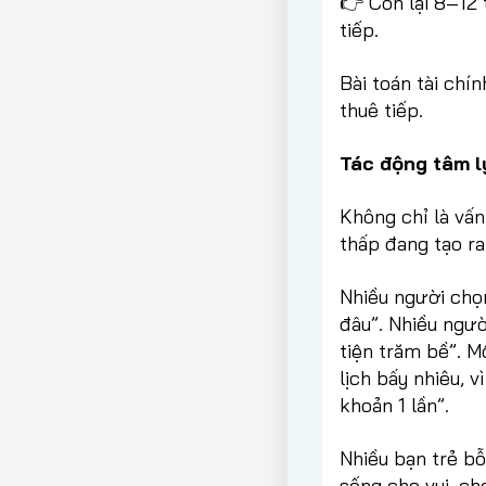
👉 Còn lại 8–12 
tiếp.
Bài toán tài chí
thuê tiếp.
Tác động tâm l
Không chỉ là vấn
thấp đang tạo ra
Nhiều người chọ
đâu”. Nhiều người
tiện trăm bề”. M
lịch bấy nhiêu, 
khoản 1 lần”.
Nhiều bạn trẻ bỗ
sống cho vui, ch