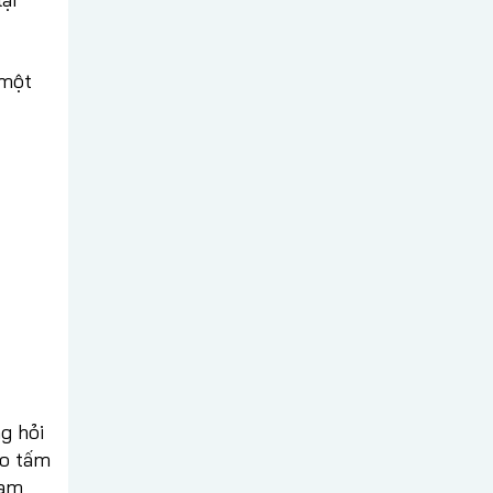
 một
g hỏi
eo tấm
tạm