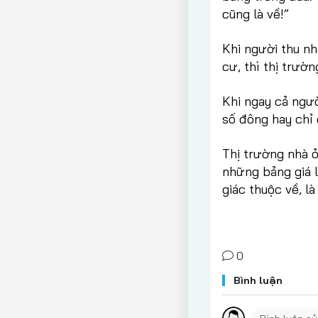
cũng là về!”
Khi người thu n
cư, thì thị trườ
Khi ngay cả ngườ
số đông hay chỉ 
Thị trường nhà 
những bảng giá l
giác thuộc về, l
0
Bình luận