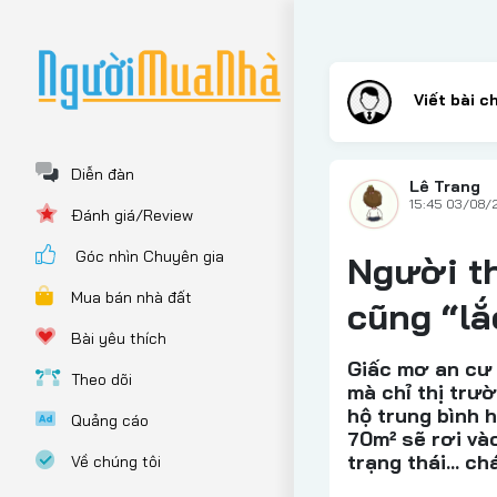
Diễn đàn
Lê Trang
15:45 03/08/
Đánh giá/Review
Góc nhìn Chuyên gia
Người t
Mua bán nhà đất
cũng “lắ
Bài yêu thích
Giấc mơ an cư 
Theo dõi
mà chỉ thị trư
hộ trung bình 
Quảng cáo
70m² sẽ rơi và
trạng thái… ch
Về chúng tôi