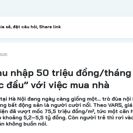
2025
hu nhập 50 triệu đồng/tháng
c đầu” với việc mua nhà
tại Hà Nội đang ngày càng giống một… trò đùa nội
ờng bất động sản là người cười nổi. Theo VARS, giá
hiện đã vượt mốc 75,5 triệu đồng/m², tức một căn 
o khoảng 5,2–5,5 tỷ đồng. Còn người trẻ thì rơi và
án không buồn nói.