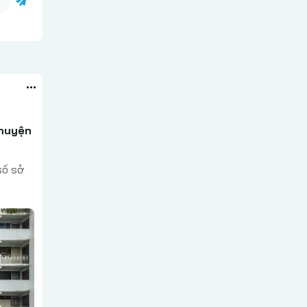
chuyện
số sở