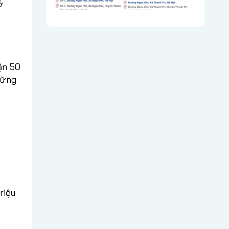
ở
ặn 50
hững
riệu