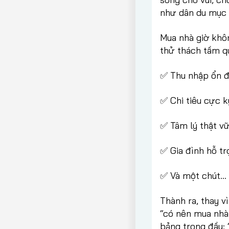
như dân du mục k
Mua nhà giờ khô
thử thách tầm q
✅ Thu nhập ổn đ
✅ Chi tiêu cực k
✅ Tâm lý thật v
✅ Gia đình hỗ t
✅ Và một chút…
Thành ra, thay v
“có nên mua nhà 
bảng trong đầu: