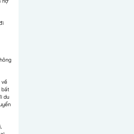
ả nợ
đi
không
 về
 bất
i du
huyển
,
ại