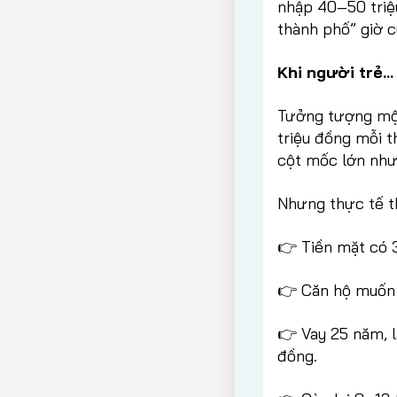
nhập 40–50 triệ
thành phố” giờ c
Khi người trẻ…
Tưởng tượng một
triệu đồng mỗi t
cột mốc lớn như:
Nhưng thực tế th
👉 Tiền mặt có 
👉 Căn hộ muốn m
👉 Vay 25 năm, l
đồng.