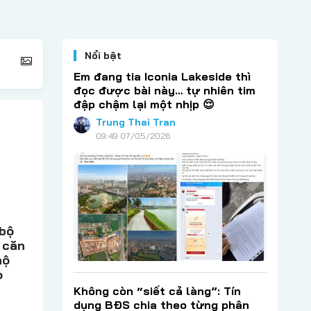
Nổi bật
Em đang tia Iconia Lakeside thì
đọc được bài này… tự nhiên tim
đập chậm lại một nhịp 😌
Trung Thai Tran
09:49 07/05/2026
 bộ
 căn
hộ
o
Không còn “siết cả làng”: Tín
dụng BĐS chia theo từng phân