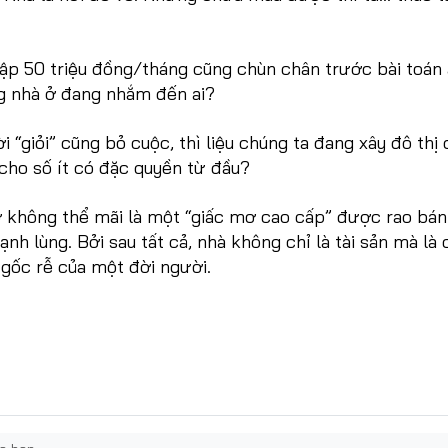
hập 50 triệu đồng/tháng cũng chùn chân trước bài toán
ng nhà ở đang nhắm đến ai?
i “giỏi” cũng bỏ cuộc, thì liệu chúng ta đang xây đô thị
cho số ít có đặc quyền từ đầu?
ở không thể mãi là một “giấc mơ cao cấp” được rao bá
ạnh lùng. Bởi sau tất cả, nhà không chỉ là tài sản mà là
à gốc rễ của một đời người.