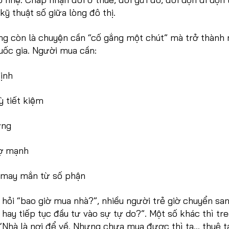
ỹ thuật số giữa lòng đô thị.
ng còn là chuyện cần “cố gắng một chút” mà trở thành
uốc gia. Người mua cần:
ịnh
ỳ tiết kiệm
ững
rợ mạnh
 may mắn từ số phận
ì hỏi “bao giờ mua nhà?”, nhiều người trẻ giờ chuyển san
hay tiếp tục đầu tư vào sự tự do?”. Một số khác thì tr
 “Nhà là nơi để về. Nhưng chưa mua được thì ta… thuê 