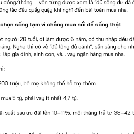
u đồng/tháng – vốn từng được xem là “đủ sống dư dả 
ũng lắc đầu quầy quậy khi nghĩ đến bài toán mua nhà.
 chọn sống tạm vì chẳng mua nổi để sống thật
 người 28 tuổi, đi làm được 6 năm, có thu nhập đều đ
háng. Nghe thì có vẻ “đủ lông đủ cánh”, sẵn sàng cho n
 lập gia đình, sinh con, và… vay ngân hàng mua nhà.
ì:
300 triệu, bố mẹ không thể hỗ trợ thêm.
ua 5 tỷ, phải vay ít nhất 4,7 tỷ.
ãi suất sau ưu đãi lên 10–11%, mỗi tháng trả từ 38–42 t