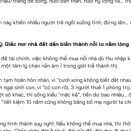
triệu/tháng để sống, nuôi bản thân, nuôi hy vọng và… tr
nh này khiến nhiều người trẻ ngồi xuống tính, đứng lên… 
ý: Giấc mơ nhà đất dần biến thành nỗi lo nằm lòng
 đề tài chính, việc không thể mua nổi nhà dù thu nhập 
 một tâm lý chán nản âm ỉ trong giới trẻ thành thị.
n tạm hoãn hôn nhân, vì “cưới xong không biết dắt nhau
 ngại sinh con, vì “có con rồi, 3 người thuê 1 phòng trọ,
ột số khác, thì sống kiểu “mặc kệ”, tiền dư bao nhiêu… đ
vì “tiết kiệm 10 năm cũng không bằng bố mẹ người ta c
ng hình thành suy nghĩ: Nếu không thể mua nhà, thì thôi
o nhẹ. Chấp nhận đời ở thuê, đời gửi đồ, đời dọn đi dọn l