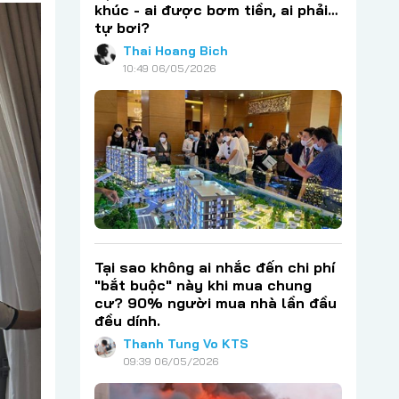
khúc - ai được bơm tiền, ai phải…
tự bơi?
Thai Hoang Bich
10:49 06/05/2026
Tại sao không ai nhắc đến chi phí
"bắt buộc" này khi mua chung
cư? 90% người mua nhà lần đầu
đều dính.
Thanh Tung Vo KTS
09:39 06/05/2026