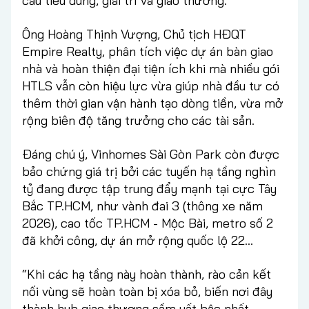
cầu tiêu dùng, giải trí và giao thương.
Ông Hoàng Thịnh Vượng, Chủ tịch HĐQT
Empire Realty, phân tích việc dự án bàn giao
nhà và hoàn thiện đại tiện ích khi mà nhiều gói
HTLS vẫn còn hiệu lực vừa giúp nhà đầu tư có
thêm thời gian vận hành tạo dòng tiền, vừa mở
rộng biên độ tăng trưởng cho các tài sản.
Đáng chú ý, Vinhomes Sài Gòn Park còn được
bảo chứng giá trị bởi các tuyến hạ tầng nghìn
tỷ đang được tập trung đẩy mạnh tại cực Tây
Bắc TP.HCM, như vành đai 3 (thông xe năm
2026), cao tốc TP.HCM - Mộc Bài, metro số 2
đã khởi công, dự án mở rộng quốc lộ 22…
“Khi các hạ tầng này hoàn thành, rào cản kết
nối vùng sẽ hoàn toàn bị xóa bỏ, biến nơi đây
thành hub giao thương sầm uất bậc nhất.