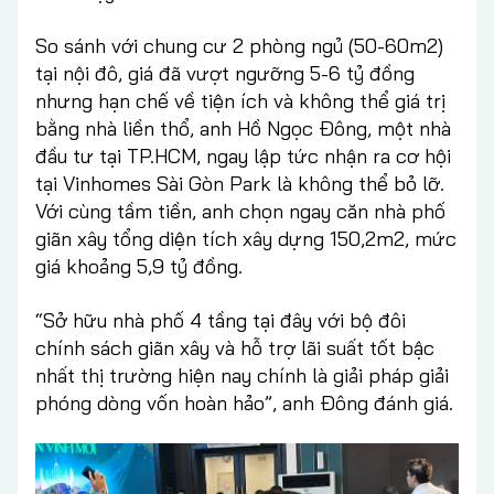
So sánh với chung cư 2 phòng ngủ (50-60m2)
tại nội đô, giá đã vượt ngưỡng 5-6 tỷ đồng
nhưng hạn chế về tiện ích và không thể giá trị
bằng nhà liền thổ, anh Hồ Ngọc Đông, một nhà
đầu tư tại TP.HCM, ngay lập tức nhận ra cơ hội
tại Vinhomes Sài Gòn Park là không thể bỏ lỡ.
Với cùng tầm tiền, anh chọn ngay căn nhà phố
giãn xây tổng diện tích xây dựng 150,2m2, mức
giá khoảng 5,9 tỷ đồng.
“Sở hữu nhà phố 4 tầng tại đây với bộ đôi
chính sách giãn xây và hỗ trợ lãi suất tốt bậc
nhất thị trường hiện nay chính là giải pháp giải
phóng dòng vốn hoàn hảo”, anh Đông đánh giá.