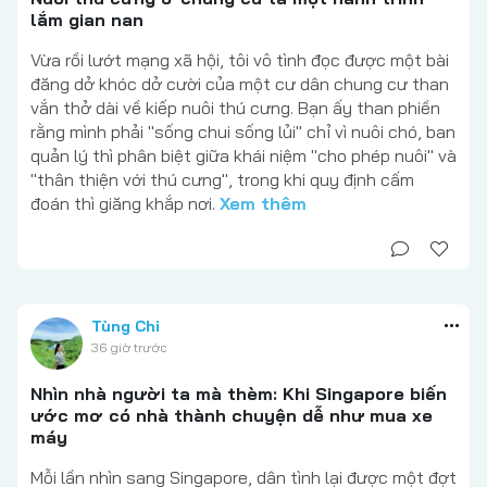
lắm gian nan
Vừa rồi lướt mạng xã hội, tôi vô tình đọc được một bài
đăng dở khóc dở cười của một cư dân chung cư than
vắn thở dài về kiếp nuôi thú cưng. Bạn ấy than phiền
rằng mình phải "sống chui sống lủi" chỉ vì nuôi chó, ban
quản lý thì phân biệt giữa khái niệm "cho phép nuôi" và
"thân thiện với thú cưng", trong khi quy định cấm
đoán thì giăng khắp nơi.
Xem thêm
Tùng Chi
36 giờ trước
Nhìn nhà người ta mà thèm: Khi Singapore biến
ước mơ có nhà thành chuyện dễ như mua xe
máy
Mỗi lần nhìn sang Singapore, dân tình lại được một đợt