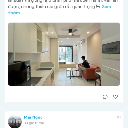
lãi suất thì giống như đi ăn phở mà quên hành, vẫn ăn
được, nhưng thiếu cái gì đó rất quan trọng 🤣
Xem
thêm
Mai Ngọc
39 giờ trước