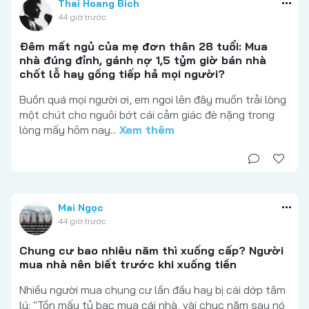
Thai Hoang Bich
44 giờ trước
Đêm mất ngủ của mẹ đơn thân 28 tuổi: Mua
nhà đúng đỉnh, gánh nợ 1,5 tỷm giờ bán nhà
chốt lỗ hay gồng tiếp hả mọi người?
Buồn quá mọi người ơi, em ngoi lên đây muốn trải lòng
một chút cho nguôi bớt cái cảm giác đè nặng trong
lòng mấy hôm nay...
Xem thêm
Mai Ngọc
44 giờ trước
Chung cư bao nhiêu năm thì xuống cấp? Người
mua nhà nên biết trước khi xuống tiền
Nhiều người mua chung cư lần đầu hay bị cái dớp tâm
lý: "Tốn mấy tỷ bạc mua cái nhà, vài chục năm sau nó