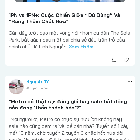
1PN vs 1PN+: Cuộc Chiến Giữa “Đủ Dùng” Và
“Ráng Thêm Chút Nữa”
Gần đây lướt dạo một vòng hội nhóm cư dân The Sola
Park, bắt gặp ngay một bài chia sẻ đầy trăn trở của
chính chủ Hà Linh Nguyễn.
Xem thêm
Nguyệt Tú
43 giờ trước
"Metro có thật sự đáng giá hay sale bất động
sản đang 'thần thánh hóa'?"
"Mọi người ơi, Metro có thực sự hữu ích không hay
sale nào cũng đem ra 'vẽ' để bán nhà? Tuyến số 1 xây
mất 15 năm, chờ tuyến 2 tuyến 3 chắc hết nửa đời
người. Người giàu đi ô tô, người bình thường đi xe máy