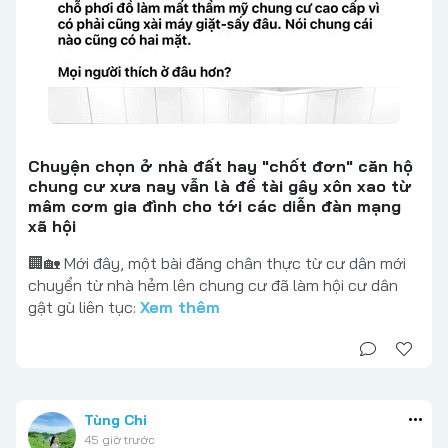
Chuyện chọn ở nhà đất hay "chốt đơn" căn hộ
chung cư xưa nay vẫn là đề tài gây xôn xao từ
mâm cơm gia đình cho tới các diễn đàn mạng
xã hội
🏢🏡 Mới đây, một bài đăng chân thực từ cư dân mới
chuyển từ nhà hẻm lên chung cư đã làm hội cư dân
gật gù liên tục:
Xem thêm
Tùng Chi
45 giờ trước