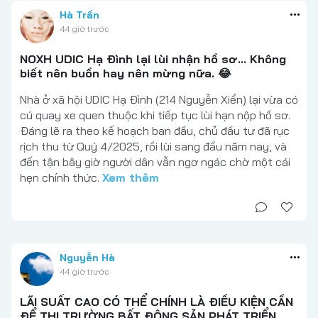
Hà Trần
44 giờ trước
NOXH UDIC Hạ Đình lại lùi nhận hồ sơ... Không
biết nên buồn hay nên mừng nữa. 😂
Nhà ở xã hội UDIC Hạ Đình (214 Nguyễn Xiển) lại vừa có
cú quay xe quen thuộc khi tiếp tục lùi hạn nộp hồ sơ.
Đáng lẽ ra theo kế hoạch ban đầu, chủ đầu tư đã rục
rịch thu từ Quý 4/2025, rồi lùi sang đầu năm nay, và
đến tận bây giờ người dân vẫn ngơ ngác chờ một cái
hẹn chính thức.
Xem thêm
Nguyễn Hà
44 giờ trước
LÃI SUẤT CAO CÓ THỂ CHÍNH LÀ ĐIỀU KIỆN CẦN
ĐỂ THỊ TRƯỜNG BẤT ĐỘNG SẢN PHÁT TRIỂN