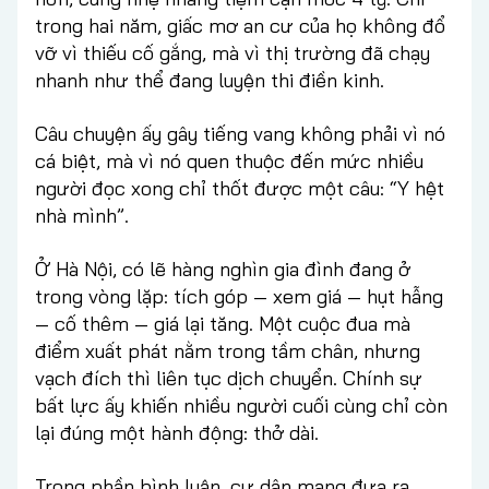
trong hai năm, giấc mơ an cư của họ không đổ
vỡ vì thiếu cố gắng, mà vì thị trường đã chạy
nhanh như thể đang luyện thi điền kinh.
Câu chuyện ấy gây tiếng vang không phải vì nó
cá biệt, mà vì nó quen thuộc đến mức nhiều
người đọc xong chỉ thốt được một câu: “Y hệt
nhà mình”.
Ở Hà Nội, có lẽ hàng nghìn gia đình đang ở
trong vòng lặp: tích góp — xem giá — hụt hẫng
— cố thêm — giá lại tăng. Một cuộc đua mà
điểm xuất phát nằm trong tầm chân, nhưng
vạch đích thì liên tục dịch chuyển. Chính sự
bất lực ấy khiến nhiều người cuối cùng chỉ còn
lại đúng một hành động: thở dài.
Trong phần bình luận, cư dân mạng đưa ra