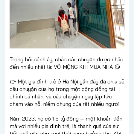
Trong bối cảnh ấy, chắc câu chuyện được nhắc
đến nhiều nhất là: VỠ MỘNG KHI MUA NHÀ 😃
👉 Một gia đình trẻ ở Hà Nội gần đây đã chia sẻ
câu chuyện của họ trong một cộng đồng tài
chính cá nhân, và câu chuyện ngay lập tức
chạm vào nỗi niềm chung của rất nhiều người.
Năm 2023, họ có 1,5 tỷ đồng — một khoản tiền
mà với nhiều gia đình trẻ, là thành quả của sự
tiết chế gần như mọi thói quen hưởng thụ. Khi