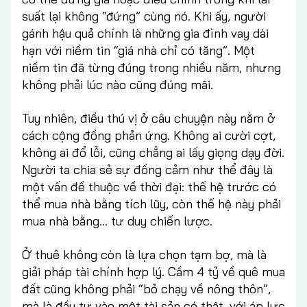
suất lại không “đứng” cùng nó. Khi ấy, người
gánh hậu quả chính là những gia đình vay dài
hạn với niềm tin “giá nhà chỉ có tăng”. Một
niềm tin đã từng đúng trong nhiều năm, nhưng
không phải lúc nào cũng đúng mãi.
Tuy nhiên, điều thú vị ở câu chuyện này nằm ở
cách cộng đồng phản ứng. Không ai cười cợt,
không ai đổ lỗi, cũng chẳng ai lấy giọng dạy đời.
Người ta chia sẻ sự đồng cảm như thể đây là
một vấn đề thuộc về thời đại: thế hệ trước có
thể mua nhà bằng tích lũy, còn thế hệ này phải
mua nhà bằng… tư duy chiến lược.
Ở thuê không còn là lựa chọn tạm bợ, mà là
giải pháp tài chính hợp lý. Cầm 4 tỷ về quê mua
đất cũng không phải “bỏ chạy về nông thôn”,
mà là đầu tư vào một tài sản có thật, với áp lực