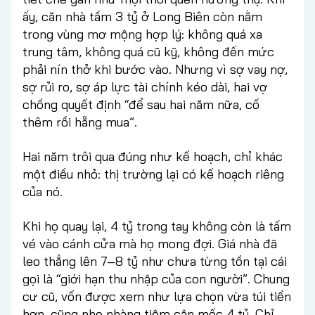
ấy, căn nhà tầm 3 tỷ ở Long Biên còn nằm
trong vùng mơ mộng hợp lý: không quá xa
trung tâm, không quá cũ kỹ, không đến mức
phải nín thở khi bước vào. Nhưng vì sợ vay nợ,
sợ rủi ro, sợ áp lực tài chính kéo dài, hai vợ
chồng quyết định “để sau hai năm nữa, cố
thêm rồi hẵng mua”.
Hai năm trôi qua đúng như kế hoạch, chỉ khác
một điều nhỏ: thị trường lại có kế hoạch riêng
của nó.
Khi họ quay lại, 4 tỷ trong tay không còn là tấm
vé vào cánh cửa mà họ mong đợi. Giá nhà đã
leo thẳng lên 7–8 tỷ như chưa từng tồn tại cái
gọi là “giới hạn thu nhập của con người”. Chung
cư cũ, vốn được xem như lựa chọn vừa túi tiền
hơn, cũng nhẹ nhàng tiệm cận mốc 4 tỷ. Chỉ