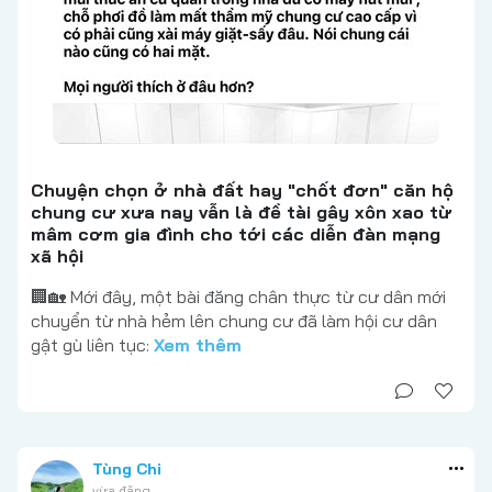
Chuyện chọn ở nhà đất hay "chốt đơn" căn hộ
chung cư xưa nay vẫn là đề tài gây xôn xao từ
mâm cơm gia đình cho tới các diễn đàn mạng
xã hội
🏢🏡 Mới đây, một bài đăng chân thực từ cư dân mới
chuyển từ nhà hẻm lên chung cư đã làm hội cư dân
gật gù liên tục:
Xem thêm
Tùng Chi
vừa đăng