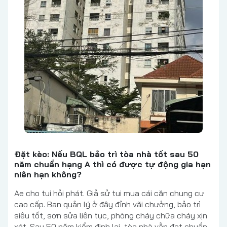
Đặt kèo: Nếu BQL bảo trì tòa nhà tốt sau 50
năm chuẩn hạng A thì có được tự động gia hạn
niên hạn không?
Ae cho tui hỏi phát. Giả sử tui mua cái căn chung cư
cao cấp. Ban quản lý ở đây đỉnh vãi chưởng, bảo trì
siêu tốt, sơn sửa liên tục, phòng cháy chữa cháy xịn
xét. Sau 50 năm kiểm định lại, tòa nhà vẫn đạt chuẩn