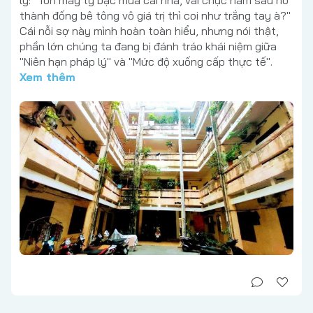
lý: "Tốn mấy tỷ bạc mua cái nhà, vài chục năm sau nó
thành đống bê tông vô giá trị thì coi như trắng tay à?"
Cái nỗi sợ này mình hoàn toàn hiểu, nhưng nói thật,
phần lớn chúng ta đang bị đánh tráo khái niệm giữa
"Niên hạn pháp lý" và "Mức độ xuống cấp thực tế".
Xem thêm