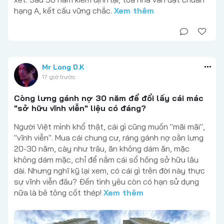
hạng A, kết cấu vững chắc.
Xem thêm
Mr Long D.K
17 giờ trước
Còng lưng gánh nợ 30 năm để đổi lấy cái mác
"sở hữu vĩnh viễn" liệu có đáng?
Người Việt mình khổ thật, cái gì cũng muốn "mãi mãi",
"vĩnh viễn". Mua cái chung cư, ráng gánh nợ oằn lưng
20-30 năm, cày như trâu, ăn không dám ăn, mặc
không dám mặc, chỉ để nắm cái sổ hồng sở hữu lâu
dài. Nhưng nghĩ kỹ lại xem, có cái gì trên đời này thực
sự vĩnh viễn đâu? Đến tình yêu còn có hạn sử dụng
nữa là bê tông cốt thép!
Xem thêm