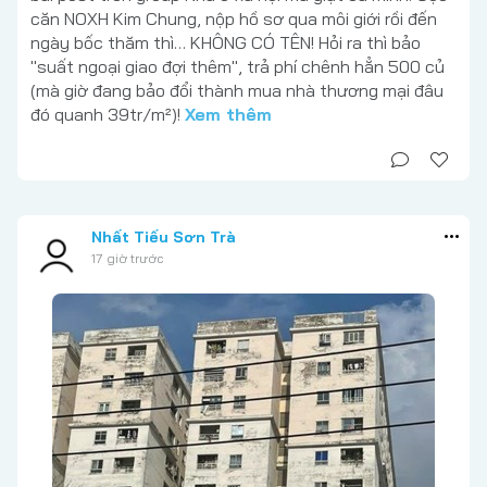
căn NOXH Kim Chung, nộp hồ sơ qua môi giới rồi đến
ngày bốc thăm thì… KHÔNG CÓ TÊN! Hỏi ra thì bảo
"suất ngoại giao đợi thêm", trả phí chênh hẳn 500 củ
(mà giờ đang bảo đổi thành mua nhà thương mại đâu
đó quanh 39tr/m²)!
Xem thêm
Nhất Tiếu Sơn Trà
17 giờ trước