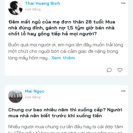
Thai Hoang Bich
vừa đăng
Đêm mất ngủ của mẹ đơn thân 28 tuổi: Mua
nhà đúng đỉnh, gánh nợ 1,5 tỷm giờ bán nhà
chốt lỗ hay gồng tiếp hả mọi người?
Buồn quá mọi người ơi, em ngoi lên đây muốn trải lòng
một chút cho nguôi bớt cái cảm giác đè nặng trong
lòng mấy hôm nay...
Xem thêm
Mai Ngọc
vừa đăng
Chung cư bao nhiêu năm thì xuống cấp? Người
mua nhà nên biết trước khi xuống tiền
Nhiều người mua chung cư lần đầu hay bị cái dớp tâm