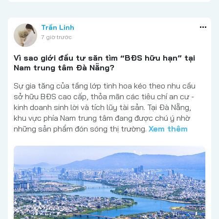
Trần Linh
7 giờ trước
Vì sao giới đầu tư săn tìm “BĐS hữu hạn” tại
Nam trung tâm Đà Nẵng?
Sự gia tăng của tầng lớp tinh hoa kéo theo nhu cầu
sở hữu BĐS cao cấp, thỏa mãn các tiêu chí an cư -
kinh doanh sinh lời và tích lũy tài sản. Tại Đà Nẵng,
khu vực phía Nam trung tâm đang được chú ý nhờ
những sản phẩm đón sóng thị trường.
Xem thêm