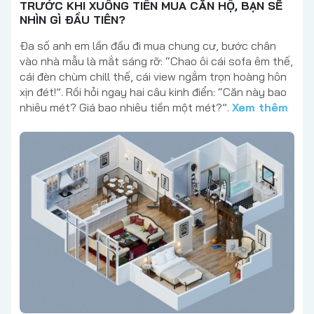
TRƯỚC KHI XUỐNG TIỀN MUA CĂN HỘ, BẠN SẼ
NHÌN GÌ ĐẦU TIÊN?
Đa số anh em lần đầu đi mua chung cư, bước chân
vào nhà mẫu là mắt sáng rỡ: “Chao ôi cái sofa êm thế,
cái đèn chùm chill thế, cái view ngắm trọn hoàng hôn
xịn đét!”. Rồi hỏi ngay hai câu kinh điển: “Căn này bao
nhiêu mét? Giá bao nhiêu tiền một mét?”.
Xem thêm