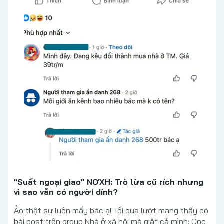
"Suất ngoại giao" NƠXH: Trò lừa cũ rích nhưng
vì sao vẫn có người dính?
Ảo thật sự luôn mấy bác ạ! Tối qua lướt mạng thấy có
bài post trên group Nhà ở xã hội mà giật cả mình: Cọc