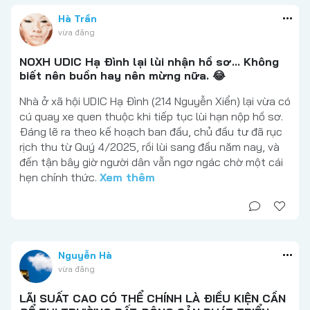
Hà Trần
vừa đăng
NOXH UDIC Hạ Đình lại lùi nhận hồ sơ... Không
biết nên buồn hay nên mừng nữa. 😂
Nhà ở xã hội UDIC Hạ Đình (214 Nguyễn Xiển) lại vừa có
cú quay xe quen thuộc khi tiếp tục lùi hạn nộp hồ sơ.
Đáng lẽ ra theo kế hoạch ban đầu, chủ đầu tư đã rục
rịch thu từ Quý 4/2025, rồi lùi sang đầu năm nay, và
đến tận bây giờ người dân vẫn ngơ ngác chờ một cái
hẹn chính thức.
Xem thêm
Nguyễn Hà
vừa đăng
LÃI SUẤT CAO CÓ THỂ CHÍNH LÀ ĐIỀU KIỆN CẦN