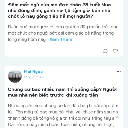
Đêm mất ngủ của mẹ đơn thân 28 tuổi: Mua
nhà đúng đỉnh, gánh nợ 1,5 tỷm giờ bán nhà
chốt lỗ hay gồng tiếp hả mọi người?
Buồn quá mọi người ơi, em ngoi lên đây muốn trải lòng
một chút cho nguôi bớt cái cảm giác đè nặng trong
lòng mấy hôm nay...
Xem thêm
Mai Ngọc
25 giờ trước
Chung cư bao nhiêu năm thì xuống cấp? Người
mua nhà nên biết trước khi xuống tiền
Nhiều người mua chung cư lần đầu hay bị cái dớp tâm
lý: "Tốn mấy tỷ bạc mua cái nhà, vài chục năm sau nó
thành đống bê tông vô giá trị thì coi như trắng tay à?"
Cái nỗi sợ này mình hoàn toàn hiểu, nhưng nói thật,