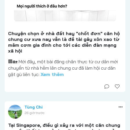
Chuyện chọn ở nhà đất hay "chốt đơn" căn hộ
chung cư xưa nay vẫn là đề tài gây xôn xao từ
mâm cơm gia đình cho tới các diễn đàn mạng
xã hội
🏢🏡 Mới đây, một bài đăng chân thực từ cư dân mới
chuyển từ nhà hẻm lên chung cư đã làm hội cư dân
gật gù liên tục:
Xem thêm
Tùng Chi
26 giờ trước
Tại Singapore, điều gì xảy ra với một căn chung