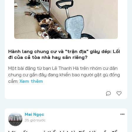
Hành lang chung cư và "trận địa" giày dép: Lối
đi của cả tòa nhà hay sân riêng?
Một bài đăng từ bạn Lê Thanh Hà trên nhóm cư dân
chung cư gần đây đang khiến bao người gật gù đồng
cảm:
Xem thêm
Mai Ngọc
35 giờ trước