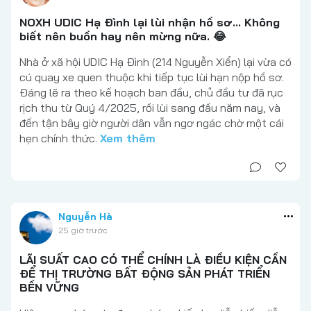
NOXH UDIC Hạ Đình lại lùi nhận hồ sơ... Không
biết nên buồn hay nên mừng nữa. 😂
Nhà ở xã hội UDIC Hạ Đình (214 Nguyễn Xiển) lại vừa có
cú quay xe quen thuộc khi tiếp tục lùi hạn nộp hồ sơ.
Đáng lẽ ra theo kế hoạch ban đầu, chủ đầu tư đã rục
rịch thu từ Quý 4/2025, rồi lùi sang đầu năm nay, và
đến tận bây giờ người dân vẫn ngơ ngác chờ một cái
hẹn chính thức.
Xem thêm
Nguyễn Hà
25 giờ trước
LÃI SUẤT CAO CÓ THỂ CHÍNH LÀ ĐIỀU KIỆN CẦN
ĐỂ THỊ TRƯỜNG BẤT ĐỘNG SẢN PHÁT TRIỂN
BỀN VỮNG