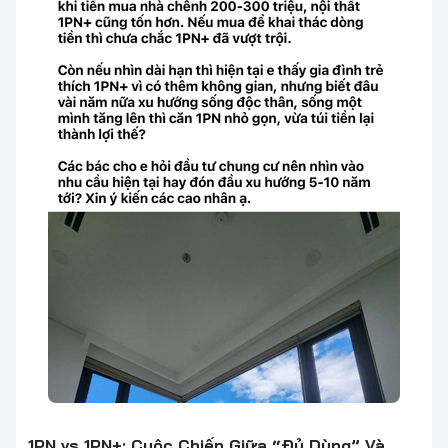
1PN vs 1PN+: Cuộc Chiến Giữa “Đủ Dùng” Và