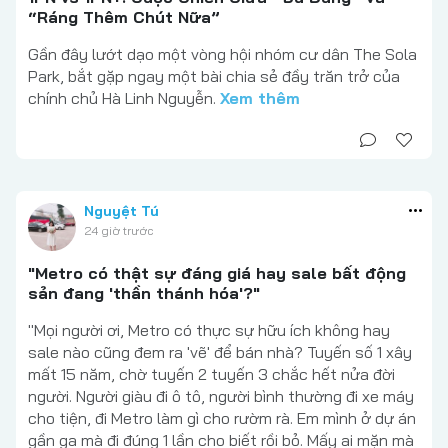
“Ráng Thêm Chút Nữa”
Gần đây lướt dạo một vòng hội nhóm cư dân The Sola
Park, bắt gặp ngay một bài chia sẻ đầy trăn trở của
chính chủ Hà Linh Nguyễn.
Xem thêm
Nguyệt Tú
24 giờ trước
"Metro có thật sự đáng giá hay sale bất động
sản đang 'thần thánh hóa'?"
"Mọi người ơi, Metro có thực sự hữu ích không hay
sale nào cũng đem ra 'vẽ' để bán nhà? Tuyến số 1 xây
mất 15 năm, chờ tuyến 2 tuyến 3 chắc hết nửa đời
người. Người giàu đi ô tô, người bình thường đi xe máy
cho tiện, đi Metro làm gì cho rườm rà. Em mình ở dự án
gần ga mà đi đúng 1 lần cho biết rồi bỏ. Mấy ai mặn mà