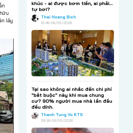
khúc - ai được bơm tiền, ai phải…
ẫn
tự bơi?
 hữu
Thai Hoang Bich
án lấy
10:49 06/05/2026
Tại sao không ai nhắc đến chi phí
"bắt buộc" này khi mua chung
cư? 90% người mua nhà lần đầu
đều dính.
Thanh Tung Vo KTS
09:39 06/05/2026