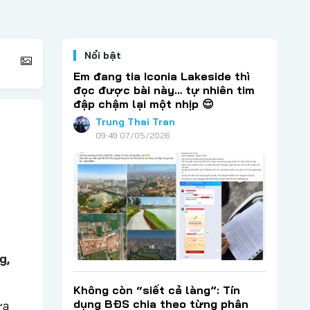
Nổi bật
Em đang tia Iconia Lakeside thì
đọc được bài này… tự nhiên tim
đập chậm lại một nhịp 😌
Trung Thai Tran
09:49 07/05/2026
g,
Không còn “siết cả làng”: Tín
dụng BĐS chia theo từng phân
ựa