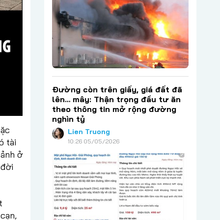
Đường còn trên giấy, giá đất đã
lên… mây: Thận trọng đầu tư ăn
theo thông tin mở rộng đường
nghìn tỷ
oặc
Lien Truong
ó tài
10:26 05/05/2026
cảnh ở
 đời
t
 cạn,