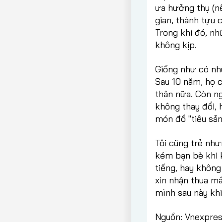
ưa hưởng thụ (n
gian, thành tựu 
Trong khi đó, n
không kịp.
Giống như có nhữ
Sau 10 năm, họ c
thân nữa. Còn ng
không thay đổi, 
món đồ "tiêu sản"
Tôi cũng trẻ như
kém bạn bè khi 
tiếng, hay không
xin nhận thua mấ
mình sau này kh
Nguồn: Vnexpre