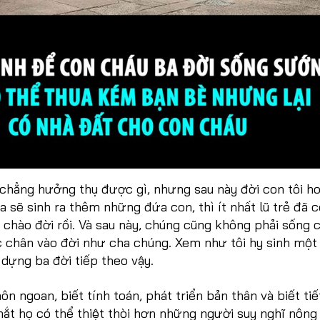
 chẳng hưởng thụ được gì, nhưng sau này đời con tôi h
a sẽ sinh ra thêm những đứa con, thì ít nhất lũ trẻ đã c
 chào đời rồi. Và sau này, chúng cũng không phải sống 
c chân vào đời như cha chúng. Xem như tôi hy sinh một
dựng ba đời tiếp theo vậy.
khôn ngoan, biết tính toán, phát triển bản thân và biết tiế
ắt họ có thể thiệt thòi hơn những người suy nghĩ nông