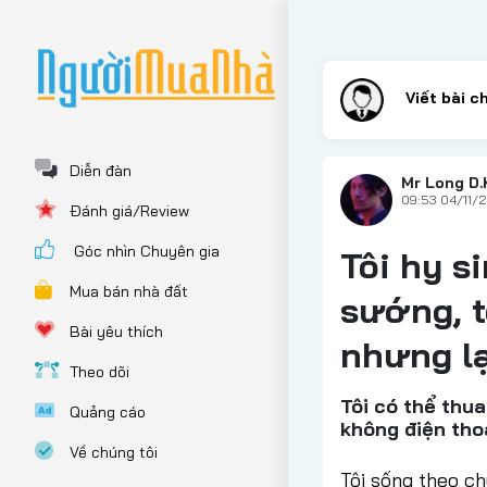
Diễn đàn
Mr Long D.
09:53 04/11/
Đánh giá/Review
Góc nhìn Chuyên gia
Tôi hy s
Mua bán nhà đất
sướng, t
Bài yêu thích
nhưng lạ
Theo dõi
Tôi có thể thua
Quảng cáo
không điện thoạ
Về chúng tôi
Tôi sống theo ch