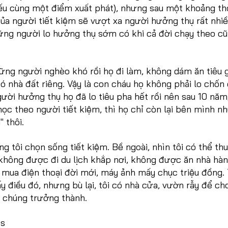
ếu cùng một điểm xuất phát), nhưng sau một khoảng th
của người tiết kiệm sẽ vượt xa người hưởng thụ rất nhiề
hững người lo hưởng thụ sớm có khi cả đời chạy theo c
ng người nghèo khó rồi họ đi làm, không dám ăn tiêu g
ó nhà đất riêng. Vậy là con cháu họ không phải lo chốn
ười hưởng thụ họ đã lo tiêu pha hết rồi nên sau 10 năm
học theo người tiết kiệm, thì họ chỉ còn lại bên mình n
 thôi.
ng tôi chọn sống tiết kiệm. Bề ngoài, nhìn tôi có thể th
không được đi du lịch khắp nơi, không được ăn nhà hàn
 mua điện thoại đời mới, máy ảnh mấy chục triệu đồng. 
y điều đó, nhưng bù lại, tôi có nhà cửa, vườn rẫy để ch
i chúng trưởng thành.
ss