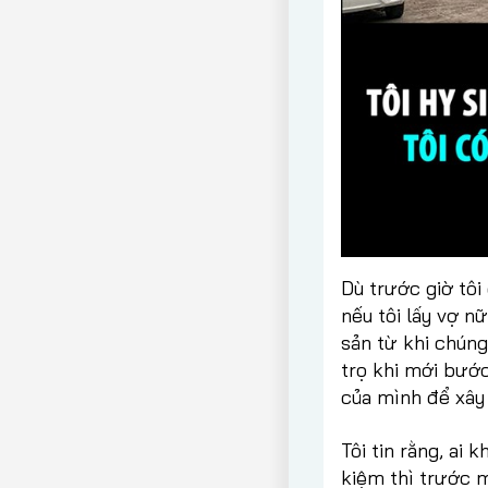
Dù trước giờ tôi
nếu tôi lấy vợ nữ
sản từ khi chúng
trọ khi mới bướ
của mình để xây 
Tôi tin rằng, ai 
kiệm thì trước m