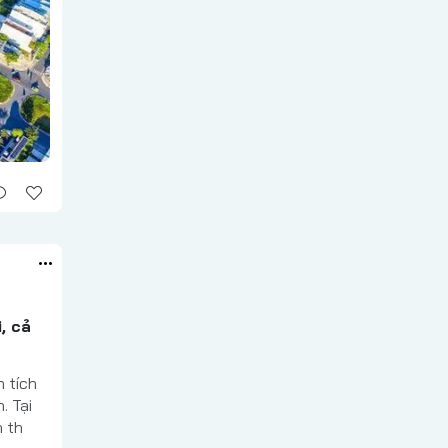
, cả
n tích
. Tại
h th