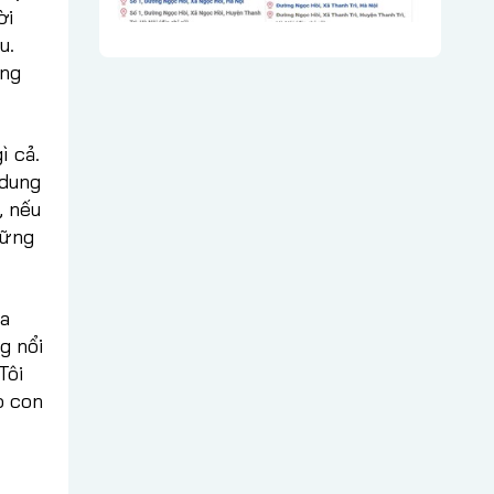
ời
u.
ũng
ì cả.
 dung
, nếu
hững
ua
g nổi
Tôi
o con