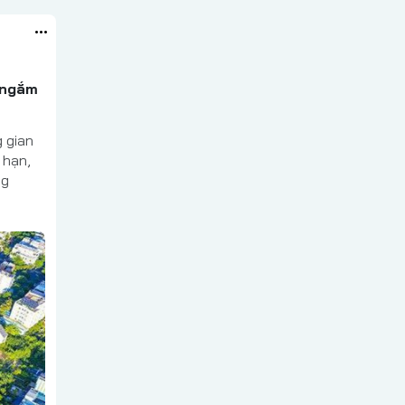
 ngắm
 gian
 hạn,
ng