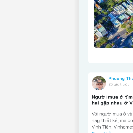
Phuong Th
25 giờ trước
Người mua ở tìm 
hai gặp nhau ở V
Với người mua ở và 
hay thiết kế, mà c
Vịnh Tiên, Vinhome