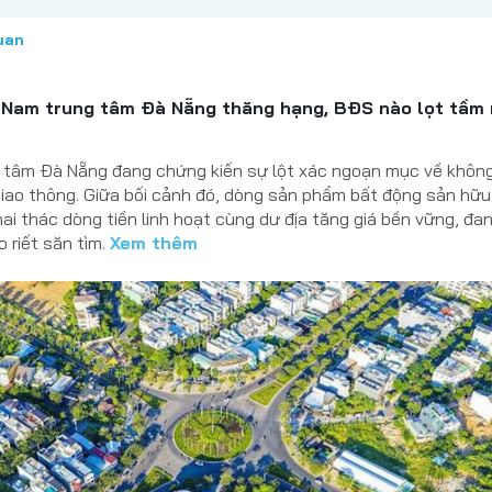
uan
ch Nam trung tâm Đà Nẵng thăng hạng, BĐS nào lọt tầm
 tâm Đà Nẵng đang chứng kiến sự lột xác ngoạn mục về không
 giao thông. Giữa bối cảnh đó, dòng sản phẩm bất động sản hữu
ai thác dòng tiền linh hoạt cùng dư địa tăng giá bền vững, đa
o riết săn tìm.
Xem thêm