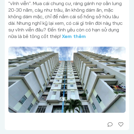
"vĩnh viễn". Mua cái chung cư, ráng gánh nợ oằn lưng
20-30 năm, cày như trâu, ăn không dám ăn, mặc
không dám mặc, chỉ để nắm cái sổ hồng sở hữu lâu
dài. Nhưng nghĩ kỹ lại xem, có cái gì trên đời này thực
sự vĩnh viễn đâu? Đến tình yêu còn có hạn sử dụng
nữa là bê tông cốt thép!
Xem thêm