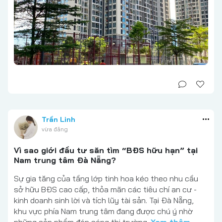
Trần Linh
vừa đăng
Vì sao giới đầu tư săn tìm “BĐS hữu hạn” tại
Nam trung tâm Đà Nẵng?
Sự gia tăng của tầng lớp tinh hoa kéo theo nhu cầu
sở hữu BĐS cao cấp, thỏa mãn các tiêu chí an cư -
kinh doanh sinh lời và tích lũy tài sản. Tại Đà Nẵng,
khu vực phía Nam trung tâm đang được chú ý nhờ
những sản phẩm đón sóng thị trường.
Xem thêm