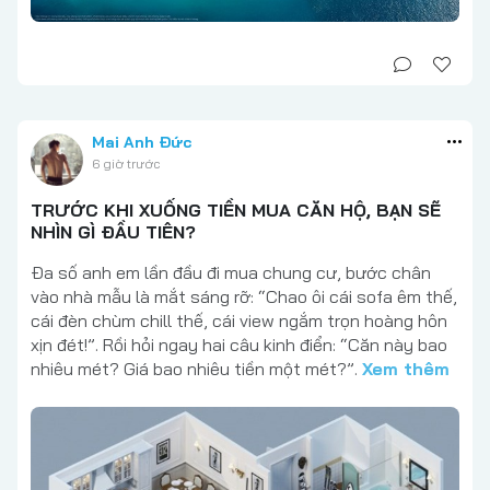
Mai Anh Đức
6 giờ trước
TRƯỚC KHI XUỐNG TIỀN MUA CĂN HỘ, BẠN SẼ
NHÌN GÌ ĐẦU TIÊN?
Đa số anh em lần đầu đi mua chung cư, bước chân
vào nhà mẫu là mắt sáng rỡ: “Chao ôi cái sofa êm thế,
cái đèn chùm chill thế, cái view ngắm trọn hoàng hôn
xịn đét!”. Rồi hỏi ngay hai câu kinh điển: “Căn này bao
nhiêu mét? Giá bao nhiêu tiền một mét?”.
Xem thêm