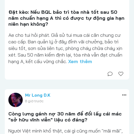
Đặt kèo: Nếu BQL bảo trì tòa nhà tốt sau 50
năm chuẩn hạng A thì có được tự động gia hạn
niên hạn không?
Ae cho tui hỏi phát. Giả sử tui mua cái căn chung cư
cao cấp. Ban quản lý ở đây đỉnh vãi chưởng, bảo trì
siêu tốt, sơn sửa liên tục, phòng cháy chữa cháy xịn
xét. Sau 50 năm kiểm định lại, tòa nhà vẫn đạt chuẩn
hạng A, kết cấu vững chắc.
Xem thêm
Mr Long D.K
8 giờ trước
Còng lưng gánh nợ 30 năm để đổi lấy cái mác
"sở hữu vĩnh viễn" liệu có đáng?
Người Việt mình khổ thật, cái gì cũng muốn "mãi mãi",