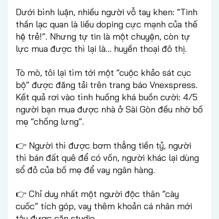
Dưới bình luận, nhiều người vỗ tay khen: “Tinh
thần lạc quan là liều doping cực mạnh của thế
hệ trẻ!”. Nhưng tự tin là một chuyện, còn tự
lực mua được thì lại là… huyền thoại đô thị.
Tò mò, tôi lại tìm tới một “cuộc khảo sát cục
bộ” được đăng tải trên trang báo Vnexspress.
Kết quả rơi vào tình huống khá buồn cười: 4/5
người bạn mua được nhà ở Sài Gòn đều nhờ bố
mẹ “chống lưng”.
👉 Người thì được bơm thẳng tiền tỷ, người
thì bán đất quê để có vốn, người khác lại dùng
sổ đỏ của bố mẹ để vay ngân hàng.
👉 Chỉ duy nhất một người độc thân “cày
cuốc” tích góp, vay thêm khoản cá nhân mới
tậu được căn studio.