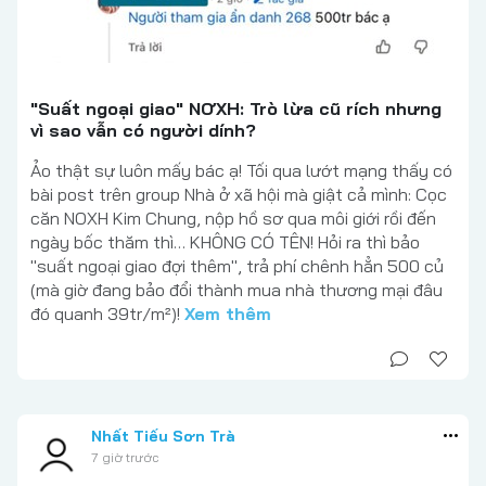
"Suất ngoại giao" NƠXH: Trò lừa cũ rích nhưng
vì sao vẫn có người dính?
Ảo thật sự luôn mấy bác ạ! Tối qua lướt mạng thấy có
bài post trên group Nhà ở xã hội mà giật cả mình: Cọc
căn NOXH Kim Chung, nộp hồ sơ qua môi giới rồi đến
ngày bốc thăm thì… KHÔNG CÓ TÊN! Hỏi ra thì bảo
"suất ngoại giao đợi thêm", trả phí chênh hẳn 500 củ
(mà giờ đang bảo đổi thành mua nhà thương mại đâu
đó quanh 39tr/m²)!
Xem thêm
Nhất Tiếu Sơn Trà
7 giờ trước