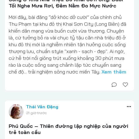
Tối Nghe Mưa Rơi, Đêm Nằm Đo Mực Nước
Mới đây, bài đăng “dở khóc dở cười” của chính chủ
Thu Phạm tại khu đô thị Khai Sơn City (Long Biên) đã
khiến dân mạng vừa buồn cười vừa thương. Chuyện
là, cứ tưởng bỏ ra vài chục tỷ tậu căn nhà triệu đô ở
khu đô thị mới là nghiễm nhiên tận hưởng cuộc sống
thượng lưu, chuẩn style "xanh - sạch - đẹp". Ai ngờ,
cứ hễ trời nổi giông trút xuống khoảng 30 phút mưa
rào là cuộc sống sang chảnh lập tức chuyển sang
chế độ... trải nghiệm sông nước miền Tây.
Xem thêm
Thái Vân Đặng
21 giờ trước
Phú Quốc – Thiên đường lập nghiệp của người
trẻ toàn cầu