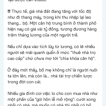
❗️❗️ Thực tế, giá nhà đất đang tăng với tốc độ
như đi thang máy, trong khi thu nhập lại leo
thang… bộ. Một căn hộ trung bình ở thành phố
hiện nay có giá vài tỷ đồng, tương đương hàng
trăm tháng lương của một người trẻ.
Nếu chỉ dựa vào tích lũy từ lương, có lẽ nhiều
người sẽ mãi quanh quẩn ở mức “thuê nhà trọ
cao cấp” chứ chưa mơ tới “chìa khóa căn hộ”.
Ở đây mới thấy, bố mẹ không chỉ là người nuôi
ta lớn lên, mà còn là… nhà tài trợ chiến lược
trong đời con cái.
Nhiều gia đình coi việc lo cho con mua nhà như
một phần của “gói hôn lễ mở rộng”: cưới xong
phải có nhà, mà muốn có nhà thì phải có bố