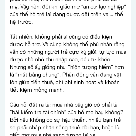
mẹ. Vậy nên, đôi khi giấc mơ “an cư lạc nghiệp”
của thế hệ trẻ lại đang được đặt trên vai… thế
hệ trước.
Tất nhiên, không phải ai cũng có điều kiện
được hỗ trợ. Và cũng không thể phủ nhận rằng
vẫn có những người trẻ cực kỳ giỏi, tự lực mua
được nhà nhờ thu nhập cao, đầu tư khéo.
Nhưng số ấy giống như “hiện tượng hiếm” hơn
là “mặt bằng chung”. Phần đông vẫn đang vật
lộn giữa tiền thuê, chi phí sinh hoạt và khoản
tiết kiệm mỏng manh.
Câu hỏi đặt ra là: mua nhà bây giờ có phải là
“bài kiểm tra tài chính” của bố mẹ hay không?
Bởi nếu không có sự hậu thuẫn, nhiều bạn trẻ
sẽ phải chấp nhận sống thuê dài hạn, hoặc lùi
giấc mơ mua nhà sang tương lai xa.