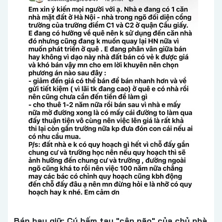
Bán hay giữ: Cú bấm tay "cân não" của chủ nhà