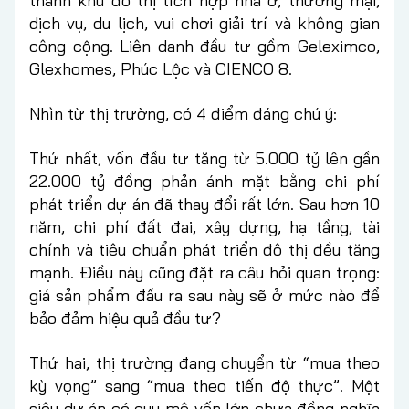
thành khu đô thị tích hợp nhà ở, thương mại,
dịch vụ, du lịch, vui chơi giải trí và không gian
công cộng. Liên danh đầu tư gồm Geleximco,
Glexhomes, Phúc Lộc và CIENCO 8.
Nhìn từ thị trường, có 4 điểm đáng chú ý:
Thứ nhất, vốn đầu tư tăng từ 5.000 tỷ lên gần
22.000 tỷ đồng phản ánh mặt bằng chi phí
phát triển dự án đã thay đổi rất lớn. Sau hơn 10
năm, chi phí đất đai, xây dựng, hạ tầng, tài
chính và tiêu chuẩn phát triển đô thị đều tăng
mạnh. Điều này cũng đặt ra câu hỏi quan trọng:
giá sản phẩm đầu ra sau này sẽ ở mức nào để
bảo đảm hiệu quả đầu tư?
Thứ hai, thị trường đang chuyển từ “mua theo
kỳ vọng” sang “mua theo tiến độ thực”. Một
siêu dự án có quy mô vốn lớn chưa đồng nghĩa