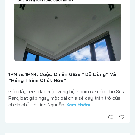
1PN vs 1PN+: Cuộc Chiến Giữa “Đủ Dùng” Và
“Ráng Thêm Chút Nữa”
Gần đây lướt dạo một vòng hội nhóm cư dân The Sola
Park, bắt gặp ngay một bài chia sẻ đầy trăn trở của
chính chủ Hà Linh Nguyễn.
Xem thêm