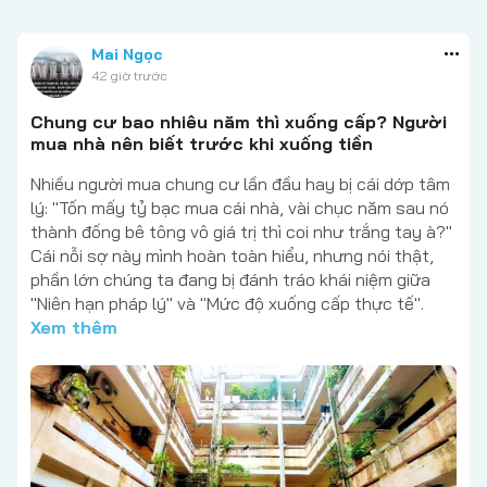
Mai Ngọc
42 giờ trước
Chung cư bao nhiêu năm thì xuống cấp? Người
mua nhà nên biết trước khi xuống tiền
Nhiều người mua chung cư lần đầu hay bị cái dớp tâm
lý: "Tốn mấy tỷ bạc mua cái nhà, vài chục năm sau nó
thành đống bê tông vô giá trị thì coi như trắng tay à?"
Cái nỗi sợ này mình hoàn toàn hiểu, nhưng nói thật,
phần lớn chúng ta đang bị đánh tráo khái niệm giữa
"Niên hạn pháp lý" và "Mức độ xuống cấp thực tế".
Xem thêm