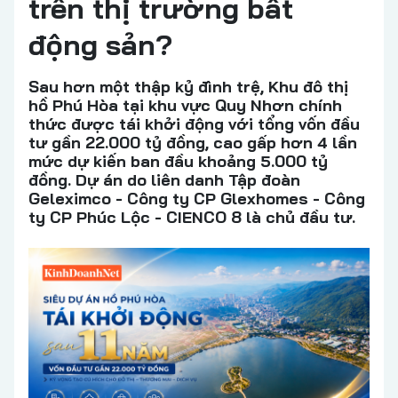
trên thị trường bất
động sản?
Sau hơn một thập kỷ đình trệ, Khu đô thị
hồ Phú Hòa tại khu vực Quy Nhơn chính
thức được tái khởi động với tổng vốn đầu
tư gần 22.000 tỷ đồng, cao gấp hơn 4 lần
mức dự kiến ban đầu khoảng 5.000 tỷ
đồng. Dự án do liên danh Tập đoàn
Geleximco - Công ty CP Glexhomes - Công
ty CP Phúc Lộc - CIENCO 8 là chủ đầu tư.