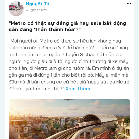
Nguyệt Tú
41 giờ trước
"Metro có thật sự đáng giá hay sale bất động
sản đang 'thần thánh hóa'?"
"Mọi người ơi, Metro có thực sự hữu ích không hay
sale nào cũng đem ra 'vẽ' để bán nhà? Tuyến số 1 xây
mất 15 năm, chờ tuyến 2 tuyến 3 chắc hết nửa đời
người. Người giàu đi ô tô, người bình thường đi xe máy
cho tiện, đi Metro làm gì cho rườm rà. Em mình ở dự án
gần ga mà đi đúng 1 lần cho biết rồi bỏ. Mấy ai mặn mà
đâu mà đi bán chung cư cứ hét giá 'ngay sát ga Metro'
để hét giá trên trời thế?"
Xem thêm