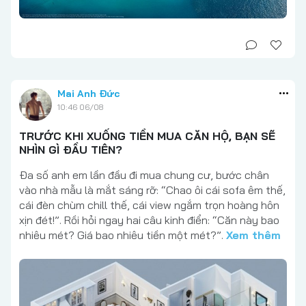
Mai Anh Đức
10:46 06/08
TRƯỚC KHI XUỐNG TIỀN MUA CĂN HỘ, BẠN SẼ
NHÌN GÌ ĐẦU TIÊN?
Đa số anh em lần đầu đi mua chung cư, bước chân
vào nhà mẫu là mắt sáng rỡ: “Chao ôi cái sofa êm thế,
cái đèn chùm chill thế, cái view ngắm trọn hoàng hôn
xịn đét!”. Rồi hỏi ngay hai câu kinh điển: “Căn này bao
nhiêu mét? Giá bao nhiêu tiền một mét?”.
Xem thêm