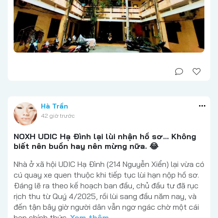
Hà Trần
42 giờ trước
NOXH UDIC Hạ Đình lại lùi nhận hồ sơ... Không
biết nên buồn hay nên mừng nữa. 😂
Nhà ở xã hội UDIC Hạ Đình (214 Nguyễn Xiển) lại vừa có
cú quay xe quen thuộc khi tiếp tục lùi hạn nộp hồ sơ.
Đáng lẽ ra theo kế hoạch ban đầu, chủ đầu tư đã rục
rịch thu từ Quý 4/2025, rồi lùi sang đầu năm nay, và
đến tận bây giờ người dân vẫn ngơ ngác chờ một cái
hẹn chính thức.
Xem thêm