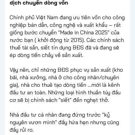
dịch chuyển dòng vốn
Chính phủ Việt Nam đang ưu tiên vốn cho công
nghiệp bán dẫn, công nghệ và xuất khẩu – rất
giống bước chuyển "Made in China 2025" của
nước bạn ( khởi động từ 2015). Các chính sách
thuế tài sản, siết tín dụng BĐS đã và đang sẽ
ép dòng tiền chảy về sản xuất.
Vậy nên, chỉ những BĐS phục vụ sản xuất (kho
bãi, nhà xưởng, nhà ở cho công nhân/chuyên
gia), nhà cho thuê tạo dòng tiền …mới là kênh
đầu tư an toàn. Những loại hình thuần túy đầu
cơ sẽ bị chính sách "siết" đến nghẹt thở.
Nhà đầu tư cá nhân đang đứng trước "kỷ
nguyên vươn mình" đầy hứa hẹn nhưng cũng
đầy rủi ro.