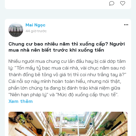
Mai Ngọc
44 giờ trước
Chung cư bao nhiêu năm thì xuống cấp? Người
mua nhà nên biết trước khi xuống tiền
Nhiều người mua chung cư lần đầu hay bị cái dớp tâm
lý: "Tốn mấy tỷ bạc mua cái nhà, vài chục năm sau nó
thành đống bê tông vô giá trị thì coi như trắng tay à?"
Cái nỗi sợ này mình hoàn toàn hiểu, nhưng nói thật,
phần lớn chúng ta đang bị đánh tráo khái niệm giữa
"Niên hạn pháp lý" và "Mức độ xuống cấp thực tế".
Xem thêm