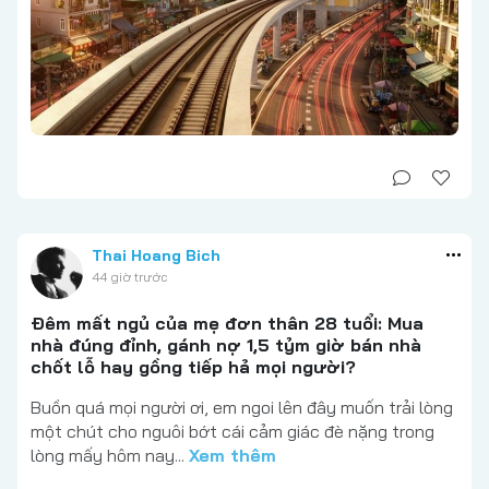
Thai Hoang Bich
44 giờ trước
Đêm mất ngủ của mẹ đơn thân 28 tuổi: Mua
nhà đúng đỉnh, gánh nợ 1,5 tỷm giờ bán nhà
chốt lỗ hay gồng tiếp hả mọi người?
Buồn quá mọi người ơi, em ngoi lên đây muốn trải lòng
một chút cho nguôi bớt cái cảm giác đè nặng trong
lòng mấy hôm nay...
Xem thêm