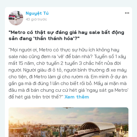
Nguyệt Tú
43 giờ trước
"Metro có thật sự đáng giá hay sale bất động
sản đang 'thần thánh hóa'?"
"Mọi người ơi, Metro có thực sự hữu ích không hay
sale nào cũng đem ra 'vẽ' để bán nhà? Tuyến số 1 xây
mất 15 năm, chờ tuyến 2 tuyến 3 chắc hết nửa đời
người. Người giàu đi ô tô, người bình thường đi xe máy
cho tiện, đi Metro làm gì cho rườm rà. Em mình ở dự án
gần ga mà đi đúng 1 lần cho biết rồi bỏ. Mấy ai mặn mà
đâu mà đi bán chung cư cứ hét giá 'ngay sát ga Metro'
để hét giá trên trời thế?"
Xem thêm