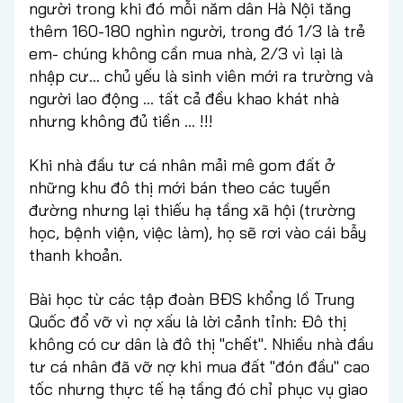
người trong khi đó mỗi năm dân Hà Nội tăng
thêm 160-180 nghìn người, trong đó 1/3 là trẻ
em- chúng không cần mua nhà, 2/3 vì lại là
nhập cư… chủ yếu là sinh viên mới ra trường và
người lao động … tất cả đều khao khát nhà
nhưng không đủ tiền … !!!
Khi nhà đầu tư cá nhân mải mê gom đất ở
những khu đô thị mới bán theo các tuyến
đường nhưng lại thiếu hạ tầng xã hội (trường
học, bệnh viện, việc làm), họ sẽ rơi vào cái bẫy
thanh khoản.
Bài học từ các tập đoàn BĐS khổng lồ Trung
Quốc đổ vỡ vì nợ xấu là lời cảnh tỉnh: Đô thị
không có cư dân là đô thị "chết". Nhiều nhà đầu
tư cá nhân đã vỡ nợ khi mua đất "đón đầu" cao
tốc nhưng thực tế hạ tầng đó chỉ phục vụ giao