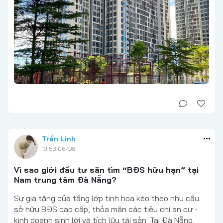
Trần Linh
19:53 06/08
Vì sao giới đầu tư săn tìm “BĐS hữu hạn” tại
Nam trung tâm Đà Nẵng?
Sự gia tăng của tầng lớp tinh hoa kéo theo nhu cầu
sở hữu BĐS cao cấp, thỏa mãn các tiêu chí an cư -
kinh doanh sinh lời và tích lũy tài sản. Tại Đà Nẵng,