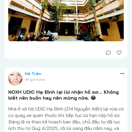
Hà Trần
44 giờ trước
NOXH UDIC Hạ Đình lại lùi nhận hồ sơ... Không
biết nên buồn hay nên mừng nữa. 😂
Nhà ở xã hội UDIC Hạ Đình (214 Nguyễn Xiển) lại vừa có
cú quay xe quen thuộc khi tiếp tục lùi hạn nộp hồ sơ.
Đáng lẽ ra theo kế hoạch ban đầu, chủ đầu tư đã rục
rịch thu từ Quý 4/2025, rồi lùi sang đầu năm nay, và