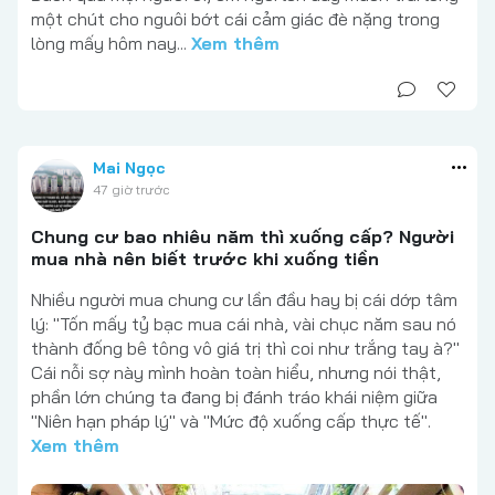
một chút cho nguôi bớt cái cảm giác đè nặng trong
lòng mấy hôm nay...
Xem thêm
Mai Ngọc
47 giờ trước
Chung cư bao nhiêu năm thì xuống cấp? Người
mua nhà nên biết trước khi xuống tiền
Nhiều người mua chung cư lần đầu hay bị cái dớp tâm
lý: "Tốn mấy tỷ bạc mua cái nhà, vài chục năm sau nó
thành đống bê tông vô giá trị thì coi như trắng tay à?"
Cái nỗi sợ này mình hoàn toàn hiểu, nhưng nói thật,
phần lớn chúng ta đang bị đánh tráo khái niệm giữa
"Niên hạn pháp lý" và "Mức độ xuống cấp thực tế".
Xem thêm