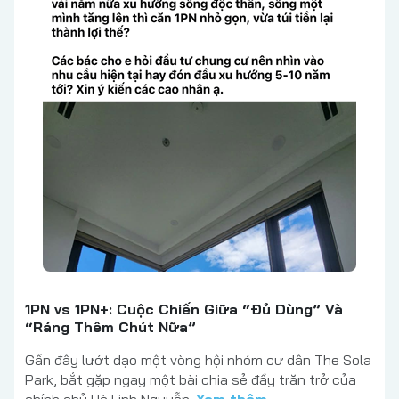
1PN vs 1PN+: Cuộc Chiến Giữa “Đủ Dùng” Và
“Ráng Thêm Chút Nữa”
Gần đây lướt dạo một vòng hội nhóm cư dân The Sola
Park, bắt gặp ngay một bài chia sẻ đầy trăn trở của