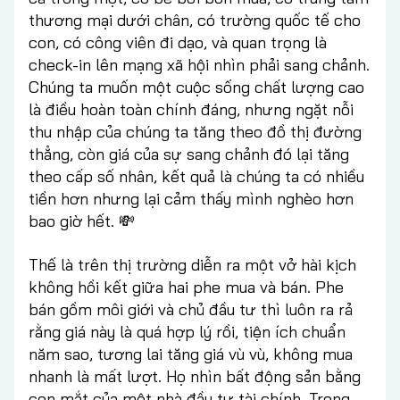
thương mại dưới chân, có trường quốc tế cho
con, có công viên đi dạo, và quan trọng là
check-in lên mạng xã hội nhìn phải sang chảnh.
Chúng ta muốn một cuộc sống chất lượng cao
là điều hoàn toàn chính đáng, nhưng ngặt nỗi
thu nhập của chúng ta tăng theo đồ thị đường
thẳng, còn giá của sự sang chảnh đó lại tăng
theo cấp số nhân, kết quả là chúng ta có nhiều
tiền hơn nhưng lại cảm thấy mình nghèo hơn
bao giờ hết. 💸
Thế là trên thị trường diễn ra một vở hài kịch
không hồi kết giữa hai phe mua và bán. Phe
bán gồm môi giới và chủ đầu tư thì luôn ra rả
rằng giá này là quá hợp lý rồi, tiện ích chuẩn
năm sao, tương lai tăng giá vù vù, không mua
nhanh là mất lượt. Họ nhìn bất động sản bằng
con mắt của một nhà đầu tư tài chính. Trong