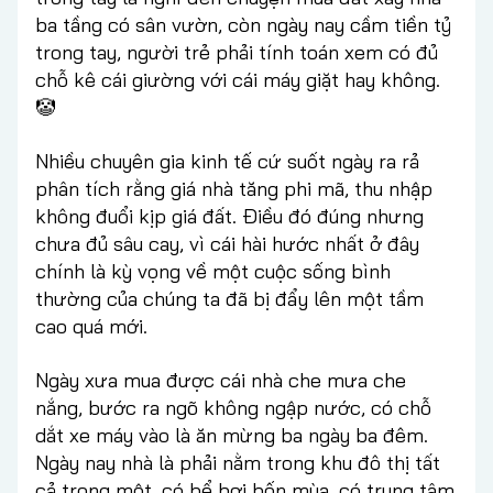
ba tầng có sân vườn, còn ngày nay cầm tiền tỷ
trong tay, người trẻ phải tính toán xem có đủ
chỗ kê cái giường với cái máy giặt hay không.
🤡
Nhiều chuyên gia kinh tế cứ suốt ngày ra rả
phân tích rằng giá nhà tăng phi mã, thu nhập
không đuổi kịp giá đất. Điều đó đúng nhưng
chưa đủ sâu cay, vì cái hài hước nhất ở đây
chính là kỳ vọng về một cuộc sống bình
thường của chúng ta đã bị đẩy lên một tầm
cao quá mới.
Ngày xưa mua được cái nhà che mưa che
nắng, bước ra ngõ không ngập nước, có chỗ
dắt xe máy vào là ăn mừng ba ngày ba đêm.
Ngày nay nhà là phải nằm trong khu đô thị tất
cả trong một, có bể bơi bốn mùa, có trung tâm