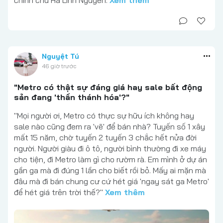
chính chủ Hà Linh Nguyễn.
Xem thêm
Nguyệt Tú
46 giờ trước
"Metro có thật sự đáng giá hay sale bất động
sản đang 'thần thánh hóa'?"
"Mọi người ơi, Metro có thực sự hữu ích không hay
sale nào cũng đem ra 'vẽ' để bán nhà? Tuyến số 1 xây
mất 15 năm, chờ tuyến 2 tuyến 3 chắc hết nửa đời
người. Người giàu đi ô tô, người bình thường đi xe máy
cho tiện, đi Metro làm gì cho rườm rà. Em mình ở dự án
gần ga mà đi đúng 1 lần cho biết rồi bỏ. Mấy ai mặn mà
đâu mà đi bán chung cư cứ hét giá 'ngay sát ga Metro'
để hét giá trên trời thế?"
Xem thêm