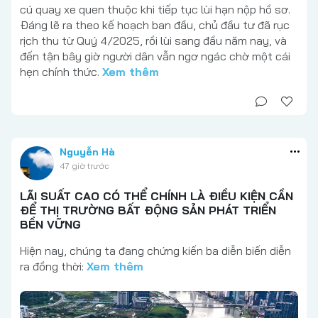
cú quay xe quen thuộc khi tiếp tục lùi hạn nộp hồ sơ.
Đáng lẽ ra theo kế hoạch ban đầu, chủ đầu tư đã rục
rịch thu từ Quý 4/2025, rồi lùi sang đầu năm nay, và
đến tận bây giờ người dân vẫn ngơ ngác chờ một cái
hẹn chính thức.
Xem thêm
Nguyễn Hà
47 giờ trước
LÃI SUẤT CAO CÓ THỂ CHÍNH LÀ ĐIỀU KIỆN CẦN
ĐỂ THỊ TRƯỜNG BẤT ĐỘNG SẢN PHÁT TRIỂN
BỀN VỮNG
Hiện nay, chúng ta đang chứng kiến ba diễn biến diễn
ra đồng thời:
Xem thêm