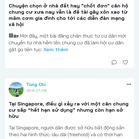
Chuyện chọn ở nhà đất hay "chốt đơn" căn hộ
chung cư xưa nay vẫn là đề tài gây xôn xao từ
mâm cơm gia đình cho tới các diễn đàn mạng
xã hội
🏢🏡 Mới đây, một bài đăng chân thực từ cư dân mới
chuyển từ nhà hẻm lên chung cư đã làm hội cư dân
gật gù liên tục:
Xem thêm
Tùng Chi
08:16 07/08
Tại Singapore, điều gì xảy ra với một căn chung
cư sắp “hết hạn sử dụng” nhưng còn hạn sở
hữu
Tại Singapore, người dân được sở hữu bất động sản
theo hai hình thức: lâu dài (freehold) và có thời hạn