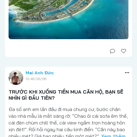
Mai Anh Đức
10:46 06/08
TRƯỚC KHI XUỐNG TIỀN MUA CĂN HỘ, BẠN SẼ
NHÌN GÌ ĐẦU TIÊN?
Đa số anh em lần đầu đi mua chung cư, bước chân
vào nhà mẫu là mắt sáng rỡ: “Chao ôi cái sofa êm thế,
cái đèn chùm chill thế, cái view ngắm trọn hoàng hôn
xịn đét!”. Rồi hỏi ngay hai câu kinh điển: “Căn này bao
nhiêu mét? Giá bao nhiêu tiền một mét?”.
Xem thêm