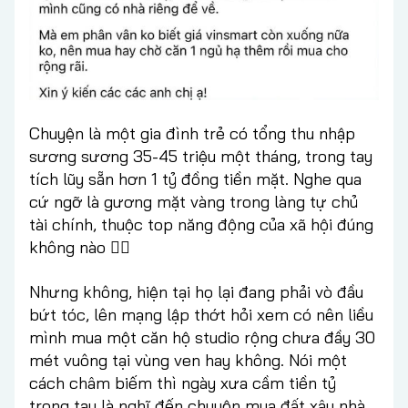
Chuyện là một gia đình trẻ có tổng thu nhập
sương sương 35-45 triệu một tháng, trong tay
tích lũy sẵn hơn 1 tỷ đồng tiền mặt. Nghe qua
cứ ngỡ là gương mặt vàng trong làng tự chủ
tài chính, thuộc top năng động của xã hội đúng
không nào 🤷‍♀️
Nhưng không, hiện tại họ lại đang phải vò đầu
bứt tóc, lên mạng lập thớt hỏi xem có nên liều
mình mua một căn hộ studio rộng chưa đầy 30
mét vuông tại vùng ven hay không. Nói một
cách châm biếm thì ngày xưa cầm tiền tỷ
trong tay là nghĩ đến chuyện mua đất xây nhà