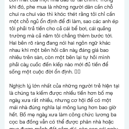
khi đó, phe mua là những người dân cần chỗ
chui ra chui vào thì khóc thét rằng tôi chỉ cần
một chỗ ngủ ổn định để đi làm, sao các anh ép
tôi phải trả tiền cho cả cái bể bơi, cái quảng
trường mà cả năm tôi chẳng thèm bước tới.
Hai bên rõ ràng đang nói hai ngôn ngữ khác
nhau khi một bên hỏi căn này đáng giá bao
nhiêu trên sàn, còn một bên lại tự hỏi mình
phải cày cuốc đến kiếp nào mới đủ tiền để
sống một cuộc đời ổn định. 🤷‍♂️
Nghịch lý lớn nhất của những người trẻ hiện tại
là chúng ta kiếm được nhiều tiền hơn bố mẹ
ngày xưa rất nhiều, nhưng cơ hội để có một
mái nhà đúng nghĩa lại mông lung hơn bao giờ
hết. Bố mẹ ngày xưa làm công chức lương ba
cọc ba đồng vẫn có thể được phân nhà hoặc
mua được mảnh đất cắm dùi, còn con cái ngày