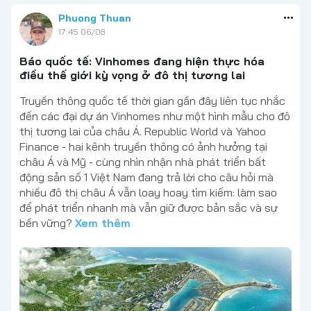
Phuong Thuan
17:45 06/08
Báo quốc tế: Vinhomes đang hiện thực hóa
điều thế giới kỳ vọng ở đô thị tương lai
Truyền thông quốc tế thời gian gần đây liên tục nhắc
đến các đại dự án Vinhomes như một hình mẫu cho đô
thị tương lai của châu Á. Republic World và Yahoo
Finance - hai kênh truyền thông có ảnh hưởng tại
châu Á và Mỹ - cùng nhìn nhận nhà phát triển bất
động sản số 1 Việt Nam đang trả lời cho câu hỏi mà
nhiều đô thị châu Á vẫn loay hoay tìm kiếm: làm sao
để phát triển nhanh mà vẫn giữ được bản sắc và sự
bền vững?
Xem thêm