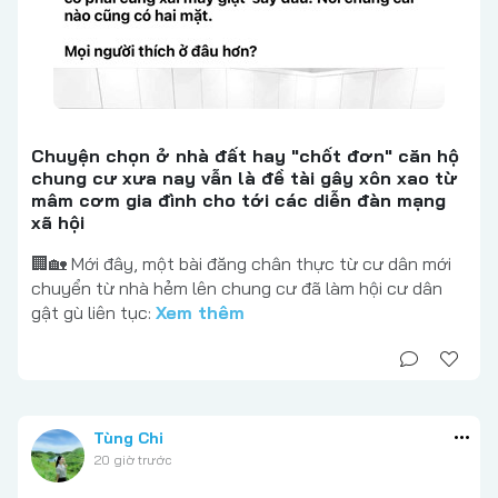
Chuyện chọn ở nhà đất hay "chốt đơn" căn hộ
chung cư xưa nay vẫn là đề tài gây xôn xao từ
mâm cơm gia đình cho tới các diễn đàn mạng
xã hội
🏢🏡 Mới đây, một bài đăng chân thực từ cư dân mới
chuyển từ nhà hẻm lên chung cư đã làm hội cư dân
gật gù liên tục:
Xem thêm
Tùng Chi
20 giờ trước