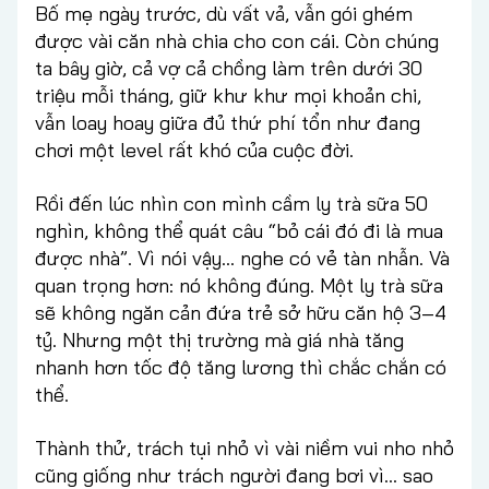
Bố mẹ ngày trước, dù vất vả, vẫn gói ghém
được vài căn nhà chia cho con cái. Còn chúng
ta bây giờ, cả vợ cả chồng làm trên dưới 30
triệu mỗi tháng, giữ khư khư mọi khoản chi,
vẫn loay hoay giữa đủ thứ phí tổn như đang
chơi một level rất khó của cuộc đời.
Rồi đến lúc nhìn con mình cầm ly trà sữa 50
nghìn, không thể quát câu “bỏ cái đó đi là mua
được nhà”. Vì nói vậy… nghe có vẻ tàn nhẫn. Và
quan trọng hơn: nó không đúng. Một ly trà sữa
sẽ không ngăn cản đứa trẻ sở hữu căn hộ 3–4
tỷ. Nhưng một thị trường mà giá nhà tăng
nhanh hơn tốc độ tăng lương thì chắc chắn có
thể.
Thành thử, trách tụi nhỏ vì vài niềm vui nho nhỏ
cũng giống như trách người đang bơi vì… sao