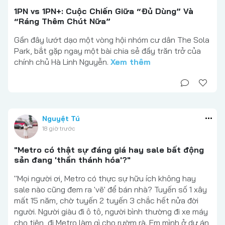
1PN vs 1PN+: Cuộc Chiến Giữa “Đủ Dùng” Và
“Ráng Thêm Chút Nữa”
Gần đây lướt dạo một vòng hội nhóm cư dân The Sola
Park, bắt gặp ngay một bài chia sẻ đầy trăn trở của
chính chủ Hà Linh Nguyễn.
Xem thêm
Nguyệt Tú
18 giờ trước
"Metro có thật sự đáng giá hay sale bất động
sản đang 'thần thánh hóa'?"
"Mọi người ơi, Metro có thực sự hữu ích không hay
sale nào cũng đem ra 'vẽ' để bán nhà? Tuyến số 1 xây
mất 15 năm, chờ tuyến 2 tuyến 3 chắc hết nửa đời
người. Người giàu đi ô tô, người bình thường đi xe máy
cho tiện, đi Metro làm gì cho rườm rà. Em mình ở dự án