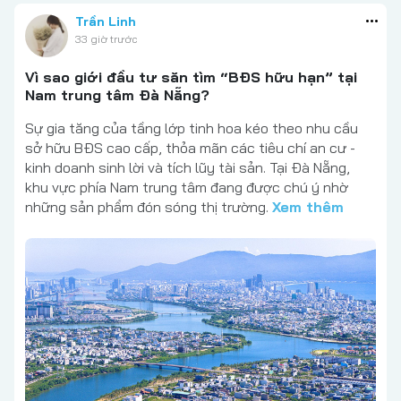
Trần Linh
33 giờ trước
Vì sao giới đầu tư săn tìm “BĐS hữu hạn” tại
Nam trung tâm Đà Nẵng?
Sự gia tăng của tầng lớp tinh hoa kéo theo nhu cầu
sở hữu BĐS cao cấp, thỏa mãn các tiêu chí an cư -
kinh doanh sinh lời và tích lũy tài sản. Tại Đà Nẵng,
khu vực phía Nam trung tâm đang được chú ý nhờ
những sản phẩm đón sóng thị trường.
Xem thêm