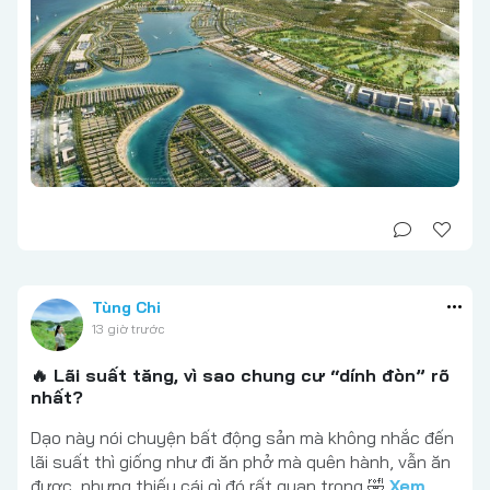
Tùng Chi
13 giờ trước
🔥 Lãi suất tăng, vì sao chung cư “dính đòn” rõ
nhất?
Dạo này nói chuyện bất động sản mà không nhắc đến
lãi suất thì giống như đi ăn phở mà quên hành, vẫn ăn
được, nhưng thiếu cái gì đó rất quan trọng 🤣
Xem