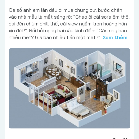
Đa số anh em lần đầu đi mua chung cư, bước chân
vào nhà mẫu là mắt sáng rỡ: “Chao ôi cái sofa êm thế,
cái đèn chùm chill thế, cái view ngắm trọn hoàng hôn
xịn đét!”. Rồi hỏi ngay hai câu kinh điển: “Căn này bao
nhiêu mét? Giá bao nhiêu tiền một mét?”.
Xem thêm