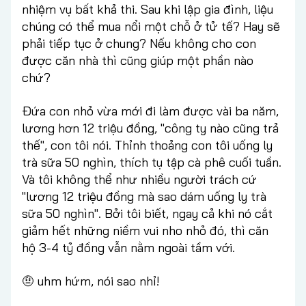
nhiệm vụ bất khả thi. Sau khi lập gia đình, liệu
chúng có thể mua nổi một chỗ ở tử tế? Hay sẽ
phải tiếp tục ở chung? Nếu không cho con
được căn nhà thì cũng giúp một phần nào
chứ?
Đứa con nhỏ vừa mới đi làm được vài ba năm,
lương hơn 12 triệu đồng, "công ty nào cũng trả
thế", con tôi nói. Thỉnh thoảng con tôi uống ly
trà sữa 50 nghìn, thích tụ tập cà phê cuối tuần.
Và tôi không thể như nhiều người trách cứ
"lương 12 triệu đồng mà sao dám uống ly trà
sữa 50 nghìn". Bởi tôi biết, ngay cả khi nó cắt
giảm hết những niềm vui nho nhỏ đó, thì căn
hộ 3-4 tỷ đồng vẫn nằm ngoài tầm với.
🤨 uhm hứm, nói sao nhỉ!