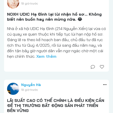
19 giờ trước
NOXH UDIC Hạ Đình lại lùi nhận hồ sơ... Không
biết nên buồn hay nên mừng nữa. 😂
Nhà ở xã hội UDIC Hạ Đình (214 Nguyễn Xiển) lại vừa có
cú quay xe quen thuộc khi tiếp tục lùi hạn nộp hồ sơ.
Đáng lẽ ra theo kế hoạch ban đầu, chủ đầu tư đã rục
rịch thu từ Quý 4/2025, rồi lùi sang đầu năm nay, và
đến tận bây giờ người dân vẫn ngơ ngác chờ một cái
hẹn chính thức.
Xem thêm
Nguyễn Hà
19 giờ trước
LÃI SUẤT CAO CÓ THỂ CHÍNH LÀ ĐIỀU KIỆN CẦN
ĐỂ THỊ TRƯỜNG BẤT ĐỘNG SẢN PHÁT TRIỂN
BỀN VỮNG