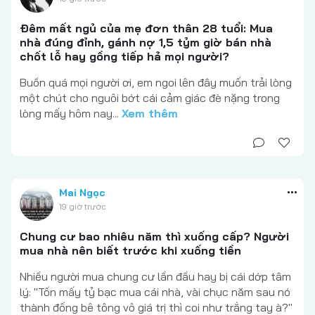
Đêm mất ngủ của mẹ đơn thân 28 tuổi: Mua
nhà đúng đỉnh, gánh nợ 1,5 tỷm giờ bán nhà
chốt lỗ hay gồng tiếp hả mọi người?
Buồn quá mọi người ơi, em ngoi lên đây muốn trải lòng
một chút cho nguôi bớt cái cảm giác đè nặng trong
lòng mấy hôm nay...
Xem thêm
Mai Ngọc
19 giờ trước
Chung cư bao nhiêu năm thì xuống cấp? Người
mua nhà nên biết trước khi xuống tiền
Nhiều người mua chung cư lần đầu hay bị cái dớp tâm
lý: "Tốn mấy tỷ bạc mua cái nhà, vài chục năm sau nó
thành đống bê tông vô giá trị thì coi như trắng tay à?"