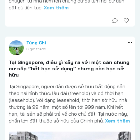
chuyển từ nhà hẻm lên chung cư đã làm hội cư dân
gật gù liên tục:
Xem thêm
Tùng Chi
6 giờ trước
Tại Singapore, điều gì xảy ra với một căn chung
cư sắp “hết hạn sử dụng” nhưng còn hạn sở
hữu
Tại Singapore, người dân được sở hữu bất động sản
theo hai hình thức: lâu dài (freehold) và có thời hạn
(leasehold). Với dạng leasehold, thời hạn sở hữu nhà
thường là 99 năm, một số lên tới 999 năm. Khi hết
hạn, tài sản sẽ phải trả về cho chủ đất. Tại nước này,
phần lớn đất thuộc sở hữu của Chính phủ.
Xem thêm