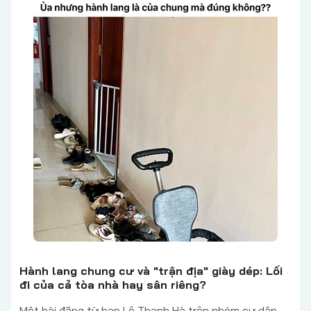
Hành lang chung cư và "trận địa" giày dép: Lối
đi của cả tòa nhà hay sân riêng?
Một bài đăng từ bạn Lê Thanh Hà trên nhóm cư dân