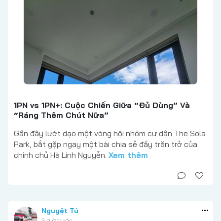
1PN vs 1PN+: Cuộc Chiến Giữa “Đủ Dùng” Và
“Ráng Thêm Chút Nữa”
Gần đây lướt dạo một vòng hội nhóm cư dân The Sola
Park, bắt gặp ngay một bài chia sẻ đầy trăn trở của
chính chủ Hà Linh Nguyễn.
Xem thêm
Nguyệt Tú
3 giờ trước