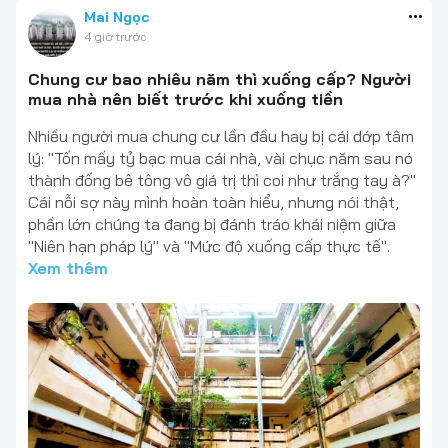
Mai Ngọc
4 giờ trước
Chung cư bao nhiêu năm thì xuống cấp? Người
mua nhà nên biết trước khi xuống tiền
Nhiều người mua chung cư lần đầu hay bị cái dớp tâm
lý: "Tốn mấy tỷ bạc mua cái nhà, vài chục năm sau nó
thành đống bê tông vô giá trị thì coi như trắng tay à?"
Cái nỗi sợ này mình hoàn toàn hiểu, nhưng nói thật,
phần lớn chúng ta đang bị đánh tráo khái niệm giữa
"Niên hạn pháp lý" và "Mức độ xuống cấp thực tế".
Xem thêm