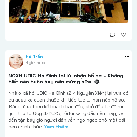
Hà Trần
4 giờ trước
NOXH UDIC Hạ Đình lại lùi nhận hồ sơ... Không
biết nên buồn hay nên mừng nữa. 😂
Nhà ở xã hội UDIC Hạ Đình (214 Nguyễn Xiển) lại vừa có
cú quay xe quen thuộc khi tiếp tục lùi hạn nộp hồ sơ.
Đáng lẽ ra theo kế hoạch ban đầu, chủ đầu tư đã rục
rịch thu từ Quý 4/2025, rồi lùi sang đầu năm nay, và
đến tận bây giờ người dân vẫn ngơ ngác chờ một cái
hẹn chính thức.
Xem thêm