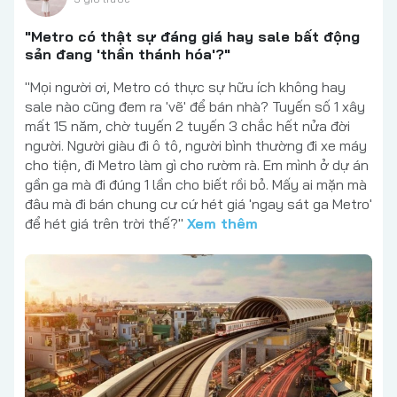
"Metro có thật sự đáng giá hay sale bất động
sản đang 'thần thánh hóa'?"
"Mọi người ơi, Metro có thực sự hữu ích không hay
sale nào cũng đem ra 'vẽ' để bán nhà? Tuyến số 1 xây
mất 15 năm, chờ tuyến 2 tuyến 3 chắc hết nửa đời
người. Người giàu đi ô tô, người bình thường đi xe máy
cho tiện, đi Metro làm gì cho rườm rà. Em mình ở dự án
gần ga mà đi đúng 1 lần cho biết rồi bỏ. Mấy ai mặn mà
đâu mà đi bán chung cư cứ hét giá 'ngay sát ga Metro'
để hét giá trên trời thế?"
Xem thêm