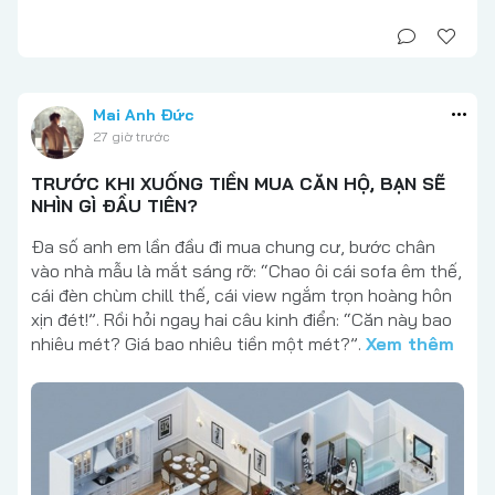
Mai Anh Đức
27 giờ trước
TRƯỚC KHI XUỐNG TIỀN MUA CĂN HỘ, BẠN SẼ
NHÌN GÌ ĐẦU TIÊN?
Đa số anh em lần đầu đi mua chung cư, bước chân
vào nhà mẫu là mắt sáng rỡ: “Chao ôi cái sofa êm thế,
cái đèn chùm chill thế, cái view ngắm trọn hoàng hôn
xịn đét!”. Rồi hỏi ngay hai câu kinh điển: “Căn này bao
nhiêu mét? Giá bao nhiêu tiền một mét?”.
Xem thêm