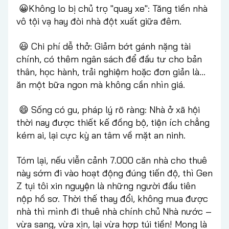
😀Không lo bị chủ trọ "quay xe": Tăng tiền nhà
vô tội vạ hay đòi nhà đột xuất giữa đêm.
😃 Chi phí dễ thở: Giảm bớt gánh nặng tài
chính, có thêm ngân sách để đầu tư cho bản
thân, học hành, trải nghiệm hoặc đơn giản là...
ăn một bữa ngon mà không cần nhìn giá.
😄 Sống có gu, pháp lý rõ ràng: Nhà ở xã hội
thời nay được thiết kế đồng bộ, tiện ích chẳng
kém ai, lại cực kỳ an tâm về mặt an ninh.
Tóm lại, nếu viễn cảnh 7.000 căn nhà cho thuê
này sớm đi vào hoạt động đúng tiến độ, thì Gen
Z tụi tôi xin nguyện là những người đầu tiên
nộp hồ sơ. Thời thế thay đổi, không mua được
nhà thì mình đi thuê nhà chính chủ Nhà nước –
vừa sang, vừa xịn, lại vừa hợp túi tiền! Mong là