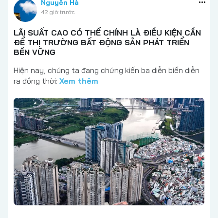
Nguyễn Hà
42 giờ trước
LÃI SUẤT CAO CÓ THỂ CHÍNH LÀ ĐIỀU KIỆN CẦN
ĐỂ THỊ TRƯỜNG BẤT ĐỘNG SẢN PHÁT TRIỂN
BỀN VỮNG
Hiện nay, chúng ta đang chứng kiến ba diễn biến diễn
ra đồng thời:
Xem thêm