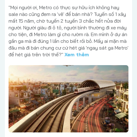
"Mọi người ơi, Metro có thực sự hữu ích không hay
sale nào cũng đem ra 'vẽ' để bán nhà? Tuyến số 1 xây
mất 15 năm, chờ tuyến 2 tuyến 3 chắc hết nửa đời
người. Người giàu đi ô tô, người bình thường đi xe máy
cho tiện, đi Metro làm gì cho rườm rà. Em mình ở dự án
gần ga mà đi đúng 1 lần cho biết rồi bỏ. Mấy ai mặn mà
đâu mà đi bán chung cư cứ hét giá 'ngay sát ga Metro'
để hét giá trên trời thế?"
Xem thêm