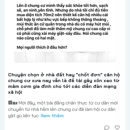
Chuyện chọn ở nhà đất hay "chốt đơn" căn hộ
chung cư xưa nay vẫn là đề tài gây xôn xao từ
mâm cơm gia đình cho tới các diễn đàn mạng
xã hội
🏢🏡 Mới đây, một bài đăng chân thực từ cư dân mới
chuyển từ nhà hẻm lên chung cư đã làm hội cư dân
gật gù liên tục:
Xem thêm