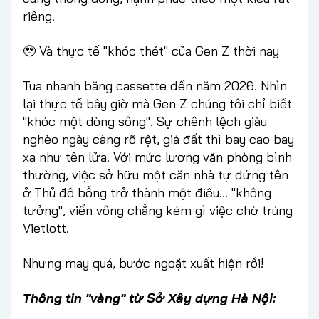
riêng.
🥹 Và thực tế "khóc thét" của Gen Z thời nay
Tua nhanh băng cassette đến năm 2026. Nhìn
lại thực tế bây giờ mà Gen Z chúng tôi chỉ biết
"khóc một dòng sông". Sự chênh lệch giàu
nghèo ngày càng rõ rệt, giá đất thì bay cao bay
xa như tên lửa. Với mức lương văn phòng bình
thường, việc sở hữu một căn nhà tự đứng tên
ở Thủ đô bỗng trở thành một điều... "không
tưởng", viển vông chẳng kém gì việc chờ trúng
Vietlott.
Nhưng may quá, bước ngoặt xuất hiện rồi!
Thông tin "vàng" từ Sở Xây dựng Hà Nội: