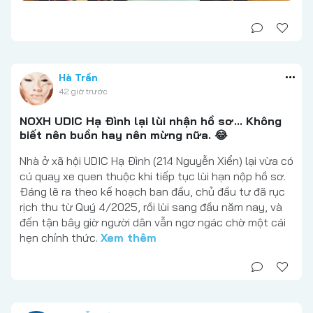
Hà Trần
42 giờ trước
NOXH UDIC Hạ Đình lại lùi nhận hồ sơ... Không
biết nên buồn hay nên mừng nữa. 😂
Nhà ở xã hội UDIC Hạ Đình (214 Nguyễn Xiển) lại vừa có
cú quay xe quen thuộc khi tiếp tục lùi hạn nộp hồ sơ.
Đáng lẽ ra theo kế hoạch ban đầu, chủ đầu tư đã rục
rịch thu từ Quý 4/2025, rồi lùi sang đầu năm nay, và
đến tận bây giờ người dân vẫn ngơ ngác chờ một cái
hẹn chính thức.
Xem thêm