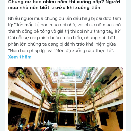
Chung cư bao nhiêu năm thì xuống cấp? Người
mua nhà nên biết trước khi xuống tiền
Nhiều người mua chung cư lần đầu hay bị cái dớp tâm
lý: "Tốn mấy tỷ bạc mua cái nhà, vài chục năm sau nó
thành đống bê tông vô giá trị thì coi như trắng tay à?"
Cái nỗi sợ này mình hoàn toàn hiểu, nhưng nói thật,
phần lớn chúng ta đang bị đánh tráo khái niệm giữa
"Niên hạn pháp lý" và "Mức độ xuống cấp thực tế".
Xem thêm