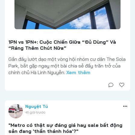
1PN vs 1PN+: Cuộc Chiến Giữa “Đủ Dùng” Và
“Ráng Thêm Chút Nữa”
Gần đây lướt dạo một vòng hội nhóm cư dân The Sola
Park, bắt gặp ngay một bài chia sẻ đầy trăn trở của
chính chủ Hà Linh Nguyễn.
Xem thêm
Nguyệt Tú
41 giờ trước
"Metro có thật sự đáng giá hay sale bất động
sản đang 'thần thánh hóa'?"