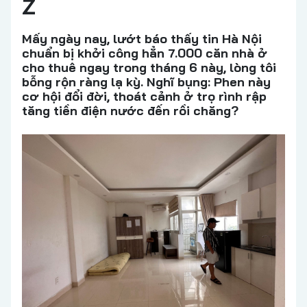
Z
Mấy ngày nay, lướt báo thấy tin Hà Nội
chuẩn bị khởi công hẳn 7.000 căn nhà ở
cho thuê ngay trong tháng 6 này, lòng tôi
bỗng rộn ràng lạ kỳ. Nghĩ bụng: Phen này
cơ hội đổi đời, thoát cảnh ở trọ rình rập
tăng tiền điện nước đến rồi chăng?