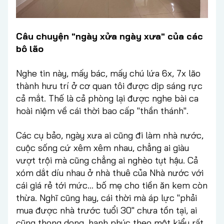
Câu chuyện "ngày xửa ngày xưa" của các
bô lão
Nghe tin này, mấy bác, mấy chú lứa 6x, 7x lão
thành hưu trí ở cơ quan tôi được dịp sáng rực
cả mắt. Thế là cả phòng lại được nghe bài ca
hoài niệm về cái thời bao cấp "thần thánh".
Các cụ bảo, ngày xưa ai cũng đi làm nhà nước,
cuộc sống cứ xêm xêm nhau, chẳng ai giàu
vượt trội mà cũng chẳng ai nghèo tụt hậu. Cả
xóm dắt díu nhau ở nhà thuê của Nhà nước với
cái giá rẻ tới mức... bố mẹ cho tiền ăn kem còn
thừa. Nghĩ cũng hay, cái thời mà áp lực "phải
mua được nhà trước tuổi 30" chưa tồn tại, ai
cũng thong dong, hạnh phúc theo một kiểu rất