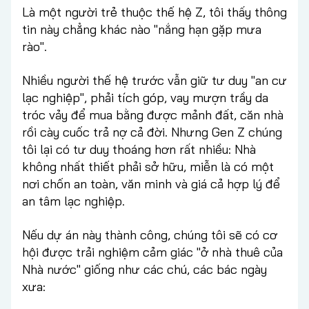
Là một người trẻ thuộc thế hệ Z, tôi thấy thông
tin này chẳng khác nào "nắng hạn gặp mưa
rào".
Nhiều người thế hệ trước vẫn giữ tư duy "an cư
lạc nghiệp", phải tích góp, vay mượn trầy da
tróc vảy để mua bằng được mảnh đất, căn nhà
rồi cày cuốc trả nợ cả đời. Nhưng Gen Z chúng
tôi lại có tư duy thoáng hơn rất nhiều: Nhà
không nhất thiết phải sở hữu, miễn là có một
nơi chốn an toàn, văn minh và giá cả hợp lý để
an tâm lạc nghiệp.
Nếu dự án này thành công, chúng tôi sẽ có cơ
hội được trải nghiệm cảm giác "ở nhà thuê của
Nhà nước" giống như các chú, các bác ngày
xưa: