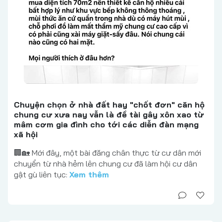
Chuyện chọn ở nhà đất hay "chốt đơn" căn hộ
chung cư xưa nay vẫn là đề tài gây xôn xao từ
mâm cơm gia đình cho tới các diễn đàn mạng
xã hội
🏢🏡 Mới đây, một bài đăng chân thực từ cư dân mới
chuyển từ nhà hẻm lên chung cư đã làm hội cư dân
gật gù liên tục:
Xem thêm