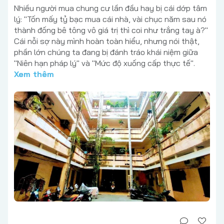
Nhiều người mua chung cư lần đầu hay bị cái dớp tâm
lý: "Tốn mấy tỷ bạc mua cái nhà, vài chục năm sau nó
thành đống bê tông vô giá trị thì coi như trắng tay à?"
Cái nỗi sợ này mình hoàn toàn hiểu, nhưng nói thật,
phần lớn chúng ta đang bị đánh tráo khái niệm giữa
"Niên hạn pháp lý" và "Mức độ xuống cấp thực tế".
Xem thêm