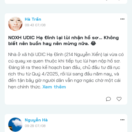
Hà Trần
09:43 07/08
NOXH UDIC Hạ Đình lại lùi nhận hồ sơ... Không
biết nên buồn hay nên mừng nữa. 😂
Nhà ở xã hội UDIC Hạ Đình (214 Nguyễn Xiển) lại vừa có
cú quay xe quen thuộc khi tiếp tục lùi hạn nộp hồ sơ.
Đáng lẽ ra theo kế hoạch ban đầu, chủ đầu tư đã rục
rịch thu từ Quý 4/2025, rồi lùi sang đầu năm nay, và
đến tận bây giờ người dân vẫn ngơ ngác chờ một cái
hẹn chính thức.
Xem thêm
Nguyễn Hà
09:29 07/08