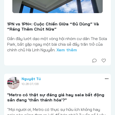
1PN vs 1PN+: Cuộc Chiến Giữa “Đủ Dùng” Và
“Ráng Thêm Chút Nữa”
Gần đây lướt dạo một vòng hội nhóm cư dân The Sola
Park, bắt gặp ngay một bài chia sẻ đầy trăn trở của
chính chủ Hà Linh Nguyễn.
Xem thêm
Nguyệt Tú
10:28 07/08
"Metro có thật sự đáng giá hay sale bất động
sản đang 'thần thánh hóa'?"
"Mọi người ơi, Metro có thực sự hữu ích không hay
sale nào cũng đem ra 'vẽ' để bán nhà? Tuyến số 1 xây