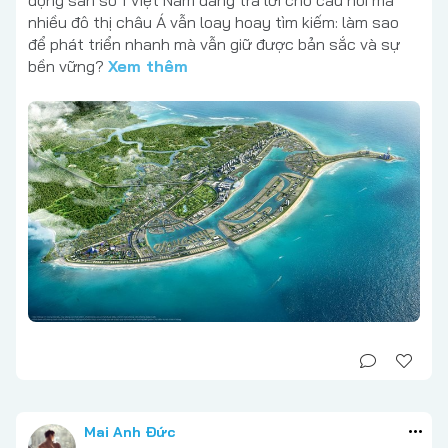
động sản số 1 Việt Nam đang trả lời cho câu hỏi mà
nhiều đô thị châu Á vẫn loay hoay tìm kiếm: làm sao
để phát triển nhanh mà vẫn giữ được bản sắc và sự
bền vững?
Xem thêm
Mai Anh Đức