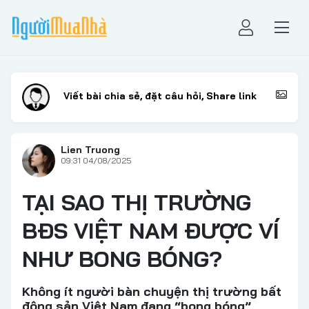
Lien Truong
09:31 04/08/2025
TẠI SAO THỊ TRƯỜNG
BĐS VIỆT NAM ĐƯỢC VÍ
NHƯ BONG BÓNG?
Không ít người bàn chuyện thị trường bất
động sản Việt Nam đang “bong bóng”,