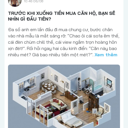
10:46 06/08
TRƯỚC KHI XUỐNG TIỀN MUA CĂN HỘ, BẠN SẼ
NHÌN GÌ ĐẦU TIÊN?
Đa số anh em lần đầu đi mua chung cư, bước chân
vào nhà mẫu là mắt sáng rỡ: “Chao ôi cái sofa êm thế,
cái đèn chùm chill thế, cái view ngắm trọn hoàng hôn
xịn đét!”. Rồi hỏi ngay hai câu kinh điển: “Căn này bao
nhiêu mét? Giá bao nhiêu tiền một mét?”.
Xem thêm