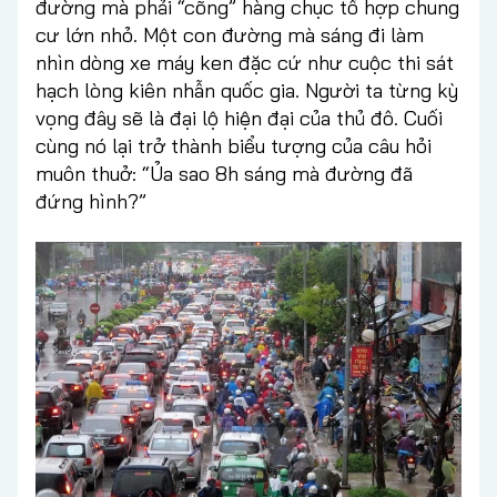
đường mà phải “cõng” hàng chục tổ hợp chung
cư lớn nhỏ. Một con đường mà sáng đi làm
nhìn dòng xe máy ken đặc cứ như cuộc thi sát
hạch lòng kiên nhẫn quốc gia. Người ta từng kỳ
vọng đây sẽ là đại lộ hiện đại của thủ đô. Cuối
cùng nó lại trở thành biểu tượng của câu hỏi
muôn thuở: “Ủa sao 8h sáng mà đường đã
đứng hình?”