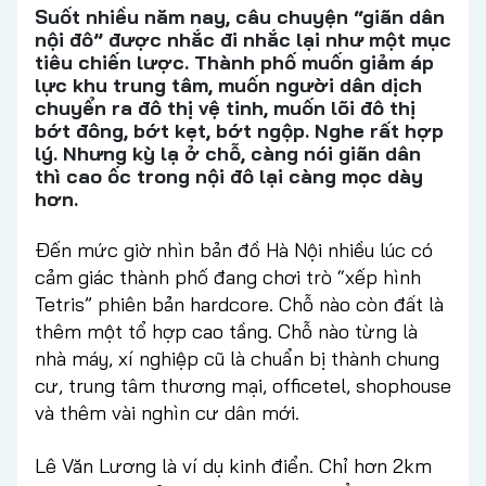
Suốt nhiều năm nay, câu chuyện “giãn dân
nội đô” được nhắc đi nhắc lại như một mục
tiêu chiến lược. Thành phố muốn giảm áp
lực khu trung tâm, muốn người dân dịch
chuyển ra đô thị vệ tinh, muốn lõi đô thị
bớt đông, bớt kẹt, bớt ngộp. Nghe rất hợp
lý. Nhưng kỳ lạ ở chỗ, càng nói giãn dân
thì cao ốc trong nội đô lại càng mọc dày
hơn.
Đến mức giờ nhìn bản đồ Hà Nội nhiều lúc có
cảm giác thành phố đang chơi trò “xếp hình
Tetris” phiên bản hardcore. Chỗ nào còn đất là
thêm một tổ hợp cao tầng. Chỗ nào từng là
nhà máy, xí nghiệp cũ là chuẩn bị thành chung
cư, trung tâm thương mại, officetel, shophouse
và thêm vài nghìn cư dân mới.
Lê Văn Lương là ví dụ kinh điển. Chỉ hơn 2km