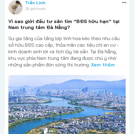
Trần Linh
29 giờ trước
Vì sao giới đầu tư săn tìm “BĐS hữu hạn” tại
Nam trung tâm Đà Nẵng?
Sự gia tăng của tầng lớp tinh hoa kéo theo nhu cầu
sở hữu BĐS cao cấp, thỏa mãn các tiêu chí an cư -
kinh doanh sinh lời và tích lũy tài sản. Tại Đà Nẵng,
khu vực phía Nam trung tâm đang được chú ý nhờ
những sản phẩm đón sóng thị trường.
Xem thêm