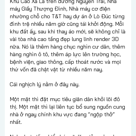
Khu Cao Xà Lá trên đường Nguyễn Trãi, Nhà
máy Giầy Thượng Đình, Nhà máy cơ điện
nhường chỗ cho T&T hay dự án ở Lò Đúc từng
đình trệ nhiều năm giờ cũng tái khởi động. Mỗi
khu đất ấy, sau khi thay áo mới, sẽ không chỉ là
vài tòa nhà cao tầng đẹp lung linh render 3D
nữa. Nó là thêm hàng chục nghìn cư dân, thêm
hàng nghìn ô tô, thêm áp lực lên trường học,
bệnh viện, giao thông, cấp thoát nước và mọi
thứ vốn đã chật vật từ nhiều năm nay.
Cái nghịch lý nằm ở đây này.
Một mặt thì đặt mục tiêu giãn dân khỏi lõi đô
thị. Một mặt thì lại liên tục bổ sung nguồn cung
nhà ở ngay chính khu vực đang “ngộp thở”
nhất.