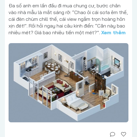
Đa số anh em lần đầu đi mua chung cư, bước chân
vào nhà mẫu là mắt sáng rỡ: “Chao ôi cái sofa êm thế,
cái đèn chùm chill thế, cái view ngắm trọn hoàng hôn
xịn đét!”. Rồi hỏi ngay hai câu kinh điển: “Căn này bao
nhiêu mét? Giá bao nhiêu tiền một mét?”.
Xem thêm