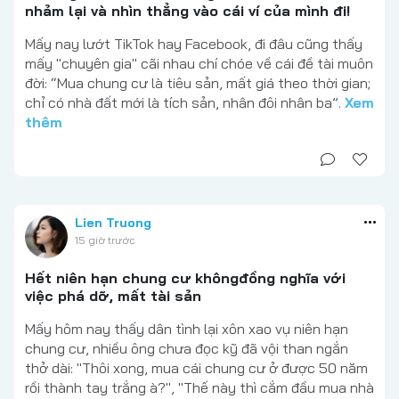
nhảm lại và nhìn thẳng vào cái ví của mình đi!
Mấy nay lướt TikTok hay Facebook, đi đâu cũng thấy
mấy "chuyên gia" cãi nhau chí chóe về cái đề tài muôn
đời: “Mua chung cư là tiêu sản, mất giá theo thời gian;
chỉ có nhà đất mới là tích sản, nhân đôi nhân ba”.
Xem
thêm
Lien Truong
15 giờ trước
Hết niên hạn chung cư khôngđồng nghĩa với
việc phá dỡ, mất tài sản
Mấy hôm nay thấy dân tình lại xôn xao vụ niên hạn
chung cư, nhiều ông chưa đọc kỹ đã vội than ngắn
thở dài: "Thôi xong, mua cái chung cư ở được 50 năm
rồi thành tay trắng à?", "Thế này thì cắm đầu mua nhà