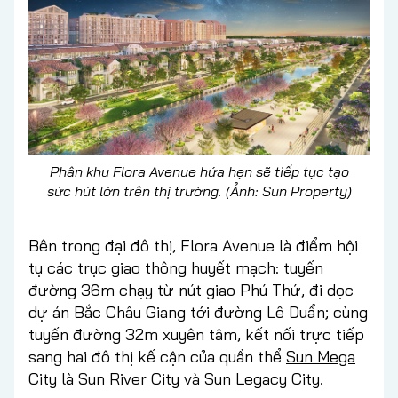
Phân khu Flora Avenue hứa hẹn sẽ tiếp tục tạo
sức hút lớn trên thị trường. (Ảnh: Sun Property)
Bên trong đại đô thị, Flora Avenue là điểm hội
tụ các trục giao thông huyết mạch: tuyến
đường 36m chạy từ nút giao Phú Thứ, đi dọc
dự án Bắc Châu Giang tới đường Lê Duẩn; cùng
tuyến đường 32m xuyên tâm, kết nối trực tiếp
sang hai đô thị kế cận của quần thể
Sun Mega
City
là Sun River City và Sun Legacy City.