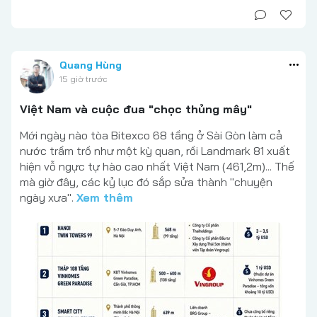
Quang Hùng
15 giờ trước
Việt Nam và cuộc đua "chọc thủng mây"
Mới ngày nào tòa Bitexco 68 tầng ở Sài Gòn làm cả
nước trầm trồ như một kỳ quan, rồi Landmark 81 xuất
hiện vỗ ngực tự hào cao nhất Việt Nam (461,2m)... Thế
mà giờ đây, các kỷ lục đó sắp sửa thành "chuyện
ngày xưa".
Xem thêm