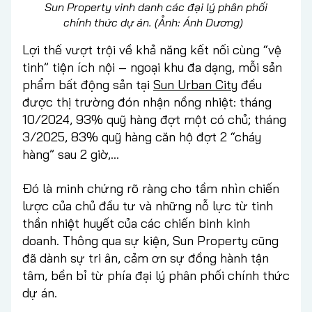
Sun Property vinh danh các đại lý phân phối
chính thức dự án. (Ảnh: Ánh Dương)
Lợi thế vượt trội về khả năng kết nối cùng “vệ
tinh” tiện ích nội – ngoại khu đa dạng, mỗi sản
phẩm bất động sản tại
Sun Urban City
đều
được thị trường đón nhận nồng nhiệt: tháng
10/2024, 93% quỹ hàng đợt một có chủ; tháng
3/2025, 83% quỹ hàng căn hộ đợt 2 “cháy
hàng” sau 2 giờ,...
Đó là minh chứng rõ ràng cho tầm nhìn chiến
lược của chủ đầu tư và những nỗ lực từ tinh
thần nhiệt huyết của các chiến binh kinh
doanh. Thông qua sự kiện, Sun Property cũng
đã dành sự tri ân, cảm ơn sự đồng hành tận
tâm, bền bỉ từ phía đại lý phân phối chính thức
dự án.