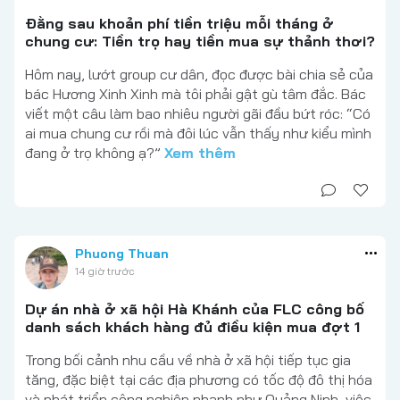
Đằng sau khoản phí tiền triệu mỗi tháng ở
chung cư: Tiền trọ hay tiền mua sự thảnh thơi?
Hôm nay, lướt group cư dân, đọc được bài chia sẻ của
bác Hương Xinh Xinh mà tôi phải gật gù tâm đắc. Bác
viết một câu làm bao nhiêu người gãi đầu bứt róc: “Có
ai mua chung cư rồi mà đôi lúc vẫn thấy như kiểu mình
đang ở trọ không ạ?”
Xem thêm
Phuong Thuan
14 giờ trước
Dự án nhà ở xã hội Hà Khánh của FLC công bố
danh sách khách hàng đủ điều kiện mua đợt 1
Trong bối cảnh nhu cầu về nhà ở xã hội tiếp tục gia
tăng, đặc biệt tại các địa phương có tốc độ đô thị hóa
và phát triển công nghiệp nhanh như Quảng Ninh, việc