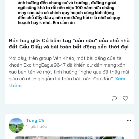
Bán hay giữ: Cú bấm tay "cân não" của chủ nhà
đất Cầu Giấy và bài toán bất động sản thời đại
Mới đây, trên group Vén Khéo, một bài đăng của tài
khoản ExcitingEagle9647 đã khiến cư dân mạng xôn
xao bàn tán về một tình huống “nghe qua đã thấy mùi
giàu có nhưng ngẫm lại toàn bài toán đau đầu”.
Xem
thêm
Tùng Chi
14 giờ trước