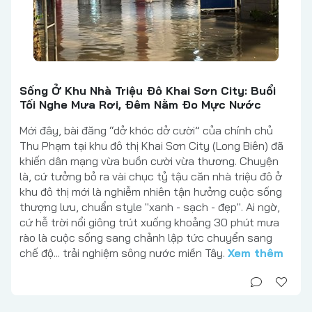
Sống Ở Khu Nhà Triệu Đô Khai Sơn City: Buổi
Tối Nghe Mưa Rơi, Đêm Nằm Đo Mực Nước
Mới đây, bài đăng “dở khóc dở cười” của chính chủ
Thu Phạm tại khu đô thị Khai Sơn City (Long Biên) đã
khiến dân mạng vừa buồn cười vừa thương. Chuyện
là, cứ tưởng bỏ ra vài chục tỷ tậu căn nhà triệu đô ở
khu đô thị mới là nghiễm nhiên tận hưởng cuộc sống
thượng lưu, chuẩn style "xanh - sạch - đẹp". Ai ngờ,
cứ hễ trời nổi giông trút xuống khoảng 30 phút mưa
rào là cuộc sống sang chảnh lập tức chuyển sang
chế độ... trải nghiệm sông nước miền Tây.
Xem thêm