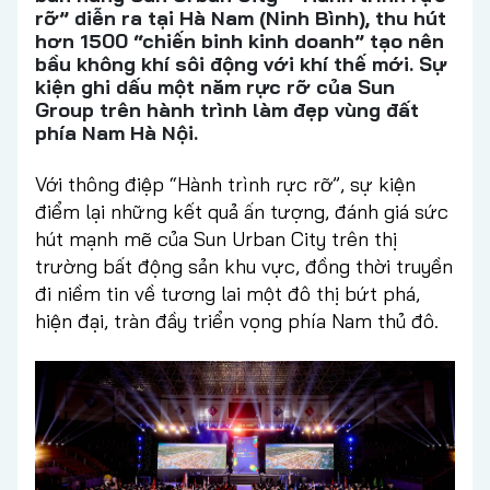
rỡ” diễn ra tại Hà Nam (Ninh Bình), thu hút
hơn 1500 “chiến binh kinh doanh” tạo nên
bầu không khí sôi động với khí thế mới. Sự
kiện ghi dấu một năm rực rỡ của Sun
Group trên hành trình làm đẹp vùng đất
phía Nam Hà Nội.
Với thông điệp “Hành trình rực rỡ”, sự kiện
điểm lại những kết quả ấn tượng, đánh giá sức
hút mạnh mẽ của Sun Urban City trên thị
trường bất động sản khu vực, đồng thời truyền
đi niềm tin về tương lai một đô thị bứt phá,
hiện đại, tràn đầy triển vọng phía Nam thủ đô.