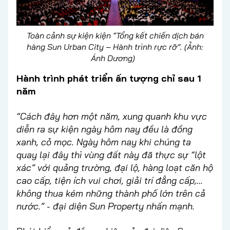
Toàn cảnh sự kiện kiện “Tổng kết chiến dịch bán
hàng Sun Urban City – Hành trình rực rỡ”. (Ảnh:
Ánh Dương)
Hành trình phát triển ấn tượng chỉ sau 1
năm
“Cách đây hơn một năm, xung quanh khu vực
diễn ra sự kiện ngày hôm nay đều là đồng
xanh, cỏ mọc. Ngày hôm nay khi chúng ta
quay lại đây thì vùng đất này đã thực sự “lột
xác” với quảng trường, đại lộ, hàng loạt căn hộ
cao cấp, tiện ích vui chơi, giải trí đẳng cấp,…
không thua kém những thành phố lớn trên cả
nước.” - đại diện Sun Property nhấn mạnh.