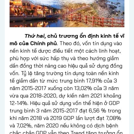
Thứ hai
, chủ trương ổn định kinh tế vĩ
mô của Chính phủ
. Theo đó, vốn tín dụng vào
nền kinh tế dược điều tiết một cách linh hoạt,
phù hợp với sức hấp thụ và theo hướng giảm
dần đồng thời nâng cao hiệu quả sử dụng đồng
vốn. Tỷ lệ tăng trường tín dụng toàn nền kinh
tế giảm dần từ mức trung bình 17,91% của 3
năm 2015-2017 xuống còn 13,02% của 3 năm
vừa qua 2018-2020, dự kiến năm 2021 khoảng
12-14%. Hiệu quả sử dụng vốn thể hiện ở GDP
trung bình 3 năm 2015-2017 đạt 6,56 % trong
khi năm 2018 và 2019 GDP lần lượt đạt 7,08%
và 7,02%, năm 2020 nếu không có dịch bệnh
chắc chắn GDP vẫn theo Trend tăng trưởng ổn