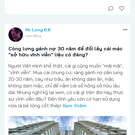
Mr Long D.K
vừa đăng
Còng lưng gánh nợ 30 năm để đổi lấy cái mác
"sở hữu vĩnh viễn" liệu có đáng?
Người Việt mình khổ thật, cái gì cũng muốn "mãi mãi",
"vĩnh viễn". Mua cái chung cư, ráng gánh nợ oằn lưng
20-30 năm, cày như trâu, ăn không dám ăn, mặc
không dám mặc, chỉ để nắm cái sổ hồng sở hữu lâu
dài. Nhưng nghĩ kỹ lại xem, có cái gì trên đời này thực
sự vĩnh viễn đâu? Đến tình yêu còn có hạn sử dụng
nữa là bê tông cốt thép!
Xem thêm