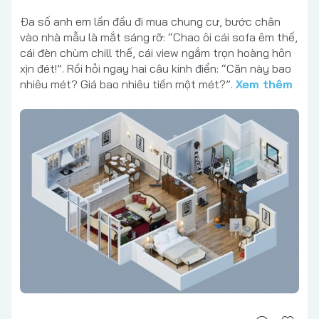
Đa số anh em lần đầu đi mua chung cư, bước chân
vào nhà mẫu là mắt sáng rỡ: “Chao ôi cái sofa êm thế,
cái đèn chùm chill thế, cái view ngắm trọn hoàng hôn
xịn đét!”. Rồi hỏi ngay hai câu kinh điển: “Căn này bao
nhiêu mét? Giá bao nhiêu tiền một mét?”.
Xem thêm