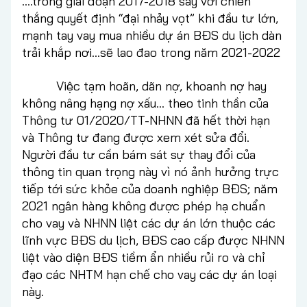
….trong giai đoạn 2017-2018 say với chiến
thắng quyết định “đại nhảy vọt” khi đầu tư lớn,
mạnh tay vay mua nhiều dự án BĐS du lịch dàn
trải khắp nơi…sẽ lao đao trong năm 2021-2022
Việc tạm hoãn, dãn nợ, khoanh nợ hay
không nâng hạng nợ xấu... theo tinh thần của
Thông tư 01/2020/TT-NHNN đã hết thời hạn
và Thông tư đang được xem xét sửa đổi.
Người đầu tư cần bám sát sự thay đổi của
thông tin quan trọng này vì nó ảnh hưởng trực
tiếp tới sức khỏe của doanh nghiệp BĐS; năm
2021 ngân hàng không được phép hạ chuẩn
cho vay và NHNN liệt các dự án lớn thuộc các
lĩnh vực BĐS du lịch, BĐS cao cấp được NHNN
liệt vào diện BĐS tiềm ẩn nhiều rủi ro và chỉ
đạo các NHTM hạn chế cho vay các dự án loại
này.