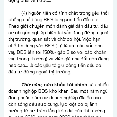
động phải về nước…
(4) Nguồn tiền có tính chất trọng yếu thổi
phồng quả bóng BĐS là nguồn tiền đầu cơ.
Theo giới chuyên môn đánh giá dân đầu tư, đầu
cơ chuyên nghiệp hiện tại vẫn đang đứng ngoài
thị trường, quan sát và chờ cơ hội. Việc hạn
chế tín dụng vào BĐS ( tỷ lệ an toàn vốn cho
vay BĐS lên tới 150%- gấp 3 so với các khoản
vay thông thường) và việc giá nhà đất còn đang
neo cao… là các yếu tố giữ dòng tiền đầu cơ,
đầu tư đứng ngoài thị trường.
Thứ năm
, sức khỏe tài chính
các nhiều
doanh nghiệp BĐS khó khăn. Sau một năm ngủ
đông hoặc cầm cự doanh nghiệp địa ốc nào
còn sống đều sức cùng, lực kiệt do bị ảnh
hưởng từ sự trầm lắng kéo dài của thị trường