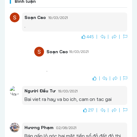
Bình luận
Soạn Cao
19/03/2021
.
445
Soạn Cao
19/03/2021
.
Người Đầu Tư
19/03/2021
Bai viet ra hay va bo ich, cam on tac gai
217
Hương Phạm
02/08/2021
Bán gấp lô góc hai mặt tiền sổ đỏ đất đô thị