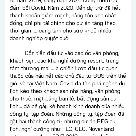
từ năm 2019, sang năm 2020 cộng thêm cú
đấm bồi Covid. Năm 2020, tiền dự trữ đã hết,
thanh khoản giảm mạnh, hàng tồn kho chất
đống, chi phí tài chính cho dự án tăng theo
thời gian .... càng làm cho sức khoẻ nhiều
doanh nghiệp quyệt quệ.
Dồn tiền đầu tư vào cao ốc văn phòng,
khách sạn, các khu nghỉ dưỡng resort, trung
tâm thương mại….là chiến lược đầu tư quen
thuộc của hầu hết các chủ đầu tư BĐS trên thế
giới và tại Việt Nam. Covid đã tàn phá ngành du
lịch kéo theo khách sạn nhà hàng, văn phòng
cho thuê, mặt bằng bán lẻ, bất động sản du
lịch… đã bẻ gẫy kế hoạch kinh doanh của nhiều
công ty, tập đoàn. Những công ty, tập đoàn đã
gặt hái thành công từ những dự án BĐS du
lịch, nghỉ dưỡng như FLC, CEO, Novanland