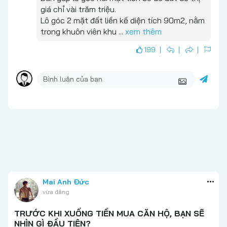
giá chỉ vài trăm triệu.
Lô góc 2 mặt đất liền kề diện tích 90m2, nằm
trong khuôn viên khu
...
xem thêm
199
Mai Anh Đức
vừa đăng
TRƯỚC KHI XUỐNG TIỀN MUA CĂN HỘ, BẠN SẼ
NHÌN GÌ ĐẦU TIÊN?