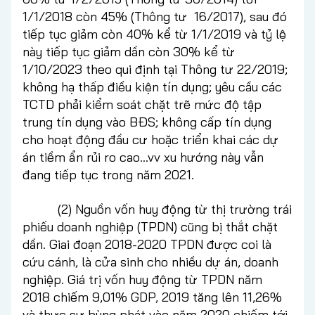
1/1/2018 còn 45% (Thông tư 16/2017), sau đó
tiếp tục giảm còn 40% kể từ 1/1/2019 và tỷ lệ
này tiếp tục giảm dần còn 30% kể từ
1/10/2023 theo qui định tại Thông tư 22/2019;
không hạ thấp điều kiện tín dụng; yêu cầu các
TCTD phải kiểm soát chặt trẽ mức độ tập
trung tín dụng vào BĐS; không cấp tín dụng
cho hoạt động đầu cư hoặc triển khai các dự
án tiềm ẩn rủi ro cao…vv xu hướng này vẫn
đang tiếp tục trong năm 2021.
(2) Nguồn vốn huy động từ thị trường trái
phiếu doanh nghiệp (TPDN) cũng bị thắt chặt
dần. Giai đoạn 2018-2020 TPDN được coi là
cứu cánh, là cửa sinh cho nhiều dự án, doanh
nghiệp. Giá trị vốn huy động từ TPDN năm
2018 chiếm 9,01% GDP, 2019 tăng lên 11,26%
và thực sự bùng phát vào năm 2020 chiếm tới