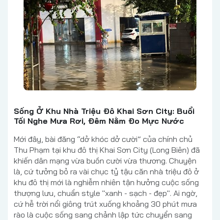
Sống Ở Khu Nhà Triệu Đô Khai Sơn City: Buổi
Tối Nghe Mưa Rơi, Đêm Nằm Đo Mực Nước
Mới đây, bài đăng “dở khóc dở cười” của chính chủ
Thu Phạm tại khu đô thị Khai Sơn City (Long Biên) đã
khiến dân mạng vừa buồn cười vừa thương. Chuyện
là, cứ tưởng bỏ ra vài chục tỷ tậu căn nhà triệu đô ở
khu đô thị mới là nghiễm nhiên tận hưởng cuộc sống
thượng lưu, chuẩn style "xanh - sạch - đẹp". Ai ngờ,
cứ hễ trời nổi giông trút xuống khoảng 30 phút mưa
rào là cuộc sống sang chảnh lập tức chuyển sang