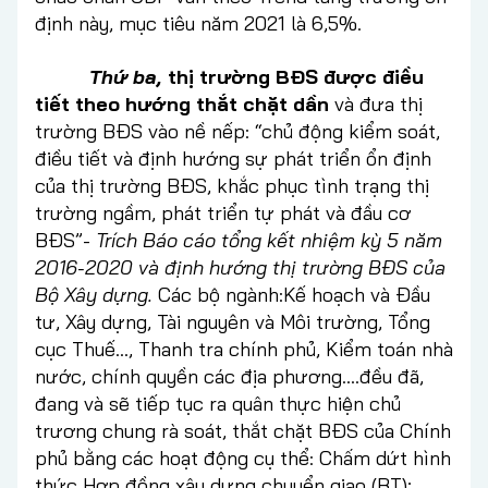
định này, mục tiêu năm 2021 là 6,5%.
Thứ ba,
thị trường BĐS được điều
tiết theo hướng thắt chặt dần
và đưa thị
trường BĐS vào nề nếp: “chủ động kiểm soát,
điều tiết và định hướng sự phát triển ổn định
của thị trường BĐS, khắc phục tình trạng thị
trường ngầm, phát triển tự phát và đầu cơ
BĐS”-
Trích Báo cáo tổng kết nhiệm kỳ 5 năm
2016-2020 và định hướng thị trường BĐS của
Bộ Xây dựng.
Các bộ ngành:Kế hoạch và Đầu
tư, Xây dựng, Tài nguyên và Môi trường, Tổng
cục Thuế…, Thanh tra chính phủ, Kiểm toán nhà
nước, chính quyền các địa phương….đều đã,
đang và sẽ tiếp tục ra quân thực hiện chủ
trương chung rà soát, thắt chặt BĐS của Chính
phủ bằng các hoạt động cụ thể: Chấm dứt hình
thức Hợp đồng xây dựng chuyển giao (BT);