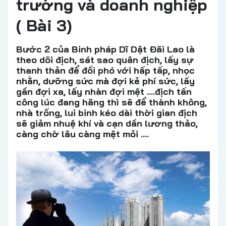
trường và doanh nghiệp
( Bài 3)
Bước 2 của Binh pháp Dĩ Dật Đãi Lao là
theo dõi địch, sát sao quân địch, lấy sự
thanh thản để đối phó với hấp tấp, nhọc
nhằn, dưỡng sức mà đợi kẻ phí sức, lấy
gần đợi xa, lấy nhàn đợi mệt ….địch tấn
công lúc đang hăng thì sẽ để thành không,
nhà trống, lui binh kéo dài thời gian địch
sẽ giảm nhuệ khí và cạn dần lương thảo,
càng chờ lâu càng mệt mỏi ….