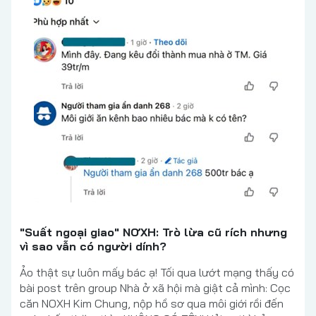
"Suất ngoại giao" NƠXH: Trò lừa cũ rích nhưng
vì sao vẫn có người dính?
Ảo thật sự luôn mấy bác ạ! Tối qua lướt mạng thấy có
bài post trên group Nhà ở xã hội mà giật cả mình: Cọc
căn NOXH Kim Chung, nộp hồ sơ qua môi giới rồi đến