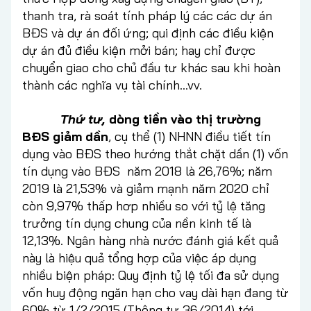
thanh tra, rà soát tính pháp lý các các dự án
BĐS và dự án đối ứng; qui định các điều kiện
dự án đủ điều kiện mởi bán; hay chỉ được
chuyển giao cho chủ đầu tư khác sau khi hoàn
thành các nghĩa vụ tài chính…vv.
Thứ tư,
dòng tiền vào thị trường
BĐS giảm dần
, cụ thể (1) NHNN điều tiết tín
dụng vào BĐS theo hướng thắt chặt dần (1) vốn
tín dụng vào BĐS năm 2018 là 26,76%; năm
2019 là 21,53% và giảm mạnh năm 2020 chỉ
còn 9,97% thấp hơp nhiều so với tỷ lệ tăng
trưởng tín dụng chung của nền kinh tế là
12,13%. Ngân hàng nhà nước đánh giá kết quả
này là hiệu quả tổng hợp của việc áp dụng
nhiều biện pháp: Quy định tỷ lệ tối đa sử dụng
vốn huy động ngăn hạn cho vay dài hạn đang từ
60% từ 1/2/2015 (Thông tư 36/2014) tới