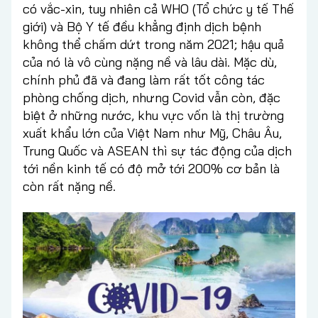
có vắc-xin, tuy nhiên cả WHO (Tổ chức y tế Thế
giới) và Bộ Y tế đều khẳng định dịch bệnh
không thể chấm dứt trong năm 2021; hậu quả
của nó là vô cùng nặng nề và lâu dài. Mặc dù,
chính phủ đã và đang làm rất tốt công tác
phòng chống dịch, nhưng Covid vẫn còn, đặc
biệt ở những nước, khu vực vốn là thị trường
xuất khẩu lớn của Việt Nam như Mỹ, Châu Âu,
Trung Quốc và ASEAN thì sự tác động của dịch
tới nền kinh tế có độ mở tới 200% cơ bản là
còn rất nặng nề.