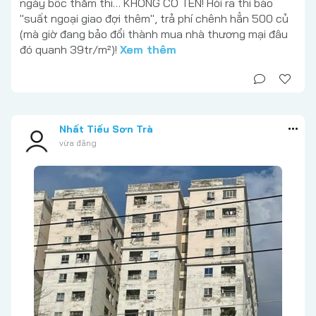
ngày bốc thăm thì… KHÔNG CÓ TÊN! Hỏi ra thì bảo
"suất ngoại giao đợi thêm", trả phí chênh hẳn 500 củ
(mà giờ đang bảo đổi thành mua nhà thương mại đâu
đó quanh 39tr/m²)!
Xem thêm
Nhất Tiếu Sơn Trà
vừa đăng