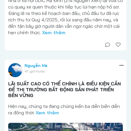
Nhà ở xã hội UDIC Hạ Đình (214 Nguyễn Xiển) lại vừa có
cú quay xe quen thuộc khi tiếp tục lùi hạn nộp hồ sơ.
Đáng lẽ ra theo kế hoạch ban đầu, chủ đầu tư đã rục
rịch thu từ Quý 4/2025, rồi lùi sang đầu năm nay, và
đến tận bây giờ người dân vẫn ngơ ngác chờ một cái
hẹn chính thức.
Xem thêm
Nguyễn Hà
47 giờ trước
LÃI SUẤT CAO CÓ THỂ CHÍNH LÀ ĐIỀU KIỆN CẦN
ĐỂ THỊ TRƯỜNG BẤT ĐỘNG SẢN PHÁT TRIỂN
BỀN VỮNG
Hiện nay, chúng ta đang chứng kiến ba diễn biến diễn
ra đồng thời:
Xem thêm