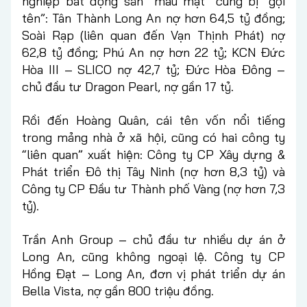
nghiệp bất động sản “máu mặt” cũng bị “gọi
tên”: Tân Thành Long An nợ hơn 64,5 tỷ đồng;
Soài Rạp (liên quan đến Vạn Thịnh Phát) nợ
62,8 tỷ đồng; Phú An nợ hơn 22 tỷ; KCN Đức
Hòa III – SLICO nợ 42,7 tỷ; Đức Hòa Đông –
chủ đầu tư Dragon Pearl, nợ gần 17 tỷ.
Rồi đến Hoàng Quân, cái tên vốn nổi tiếng
trong mảng nhà ở xã hội, cũng có hai công ty
“liên quan” xuất hiện: Công ty CP Xây dựng &
Phát triển Đô thị Tây Ninh (nợ hơn 8,3 tỷ) và
Công ty CP Đầu tư Thành phố Vàng (nợ hơn 7,3
tỷ).
Trần Anh Group – chủ đầu tư nhiều dự án ở
Long An, cũng không ngoại lệ. Công ty CP
Hồng Đạt – Long An, đơn vị phát triển dự án
Bella Vista, nợ gần 800 triệu đồng.