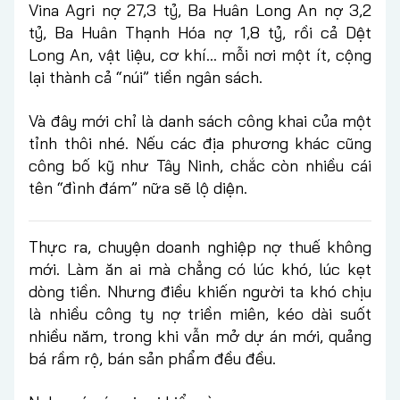
Vina Agri nợ 27,3 tỷ, Ba Huân Long An nợ 3,2
tỷ, Ba Huân Thạnh Hóa nợ 1,8 tỷ, rồi cả Dệt
Long An, vật liệu, cơ khí... mỗi nơi một ít, cộng
lại thành cả “núi” tiền ngân sách.
Và đây mới chỉ là danh sách công khai của một
tỉnh thôi nhé. Nếu các địa phương khác cũng
công bố kỹ như Tây Ninh, chắc còn nhiều cái
tên “đình đám” nữa sẽ lộ diện.
Thực ra, chuyện doanh nghiệp nợ thuế không
mới. Làm ăn ai mà chẳng có lúc khó, lúc kẹt
dòng tiền. Nhưng điều khiến người ta khó chịu
là nhiều công ty nợ triền miên, kéo dài suốt
nhiều năm, trong khi vẫn mở dự án mới, quảng
bá rầm rộ, bán sản phẩm đều đều.