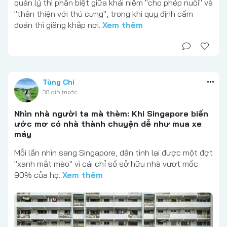
quản lý thì phân biệt giữa khái niệm "cho phép nuôi" và
"thân thiện với thú cưng", trong khi quy định cấm
đoán thì giăng khắp nơi.
Xem thêm
Tùng Chi
38 giờ trước
Nhìn nhà người ta mà thèm: Khi Singapore biến
ước mơ có nhà thành chuyện dễ như mua xe
máy
Mỗi lần nhìn sang Singapore, dân tình lại được một đợt
"xanh mắt mèo" vì cái chỉ số sở hữu nhà vượt mốc
90% của họ.
Xem thêm