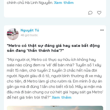
chính chủ Hà Linh Nguyễn.
Xem thêm
Nguyệt Tú
46 giờ trước
"Metro có thật sự đáng giá hay sale bất động
sản đang 'thần thánh hóa'?"
"Mọi người ơi, Metro có thực sự hữu ích không hay
sale nào cũng đem ra 'vẽ' để bán nhà? Tuyến số 1 xây
mất 15 năm, chờ tuyến 2 tuyến 3 chắc hết nửa đời
người. Người giàu đi ô tô, người bình thường đi xe máy
cho tiện, đi Metro làm gì cho rườm rà. Em mình ở dự án
gần ga mà đi đúng 1 lần cho biết rồi bỏ. Mấy ai mặn mà
đâu mà đi bán chung cư cứ hét giá 'ngay sát ga Metro'
để hét giá trên trời thế?"
Xem thêm