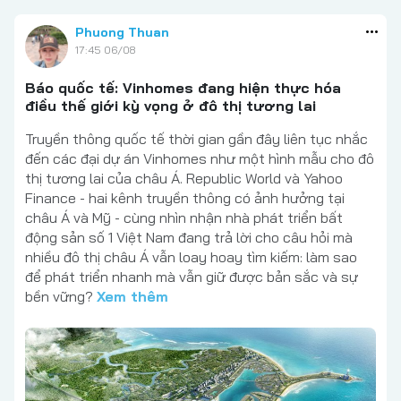
Phuong Thuan
17:45 06/08
Báo quốc tế: Vinhomes đang hiện thực hóa
điều thế giới kỳ vọng ở đô thị tương lai
Truyền thông quốc tế thời gian gần đây liên tục nhắc
đến các đại dự án Vinhomes như một hình mẫu cho đô
thị tương lai của châu Á. Republic World và Yahoo
Finance - hai kênh truyền thông có ảnh hưởng tại
châu Á và Mỹ - cùng nhìn nhận nhà phát triển bất
động sản số 1 Việt Nam đang trả lời cho câu hỏi mà
nhiều đô thị châu Á vẫn loay hoay tìm kiếm: làm sao
để phát triển nhanh mà vẫn giữ được bản sắc và sự
bền vững?
Xem thêm