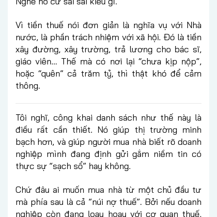
Nghe nó cứ sai sai kiểu gì.
Vì tiền thuế nói đơn giản là nghĩa vụ với Nhà
nước, là phần trách nhiệm với xã hội. Đó là tiền
xây đường, xây trường, trả lương cho bác sĩ,
giáo viên… Thế mà có nơi lại “chưa kịp nộp”,
hoặc “quên” cả trăm tỷ, thì thật khó để cảm
thông.
Tôi nghĩ, công khai danh sách như thế này là
điều rất cần thiết. Nó giúp thị trường minh
bạch hơn, và giúp người mua nhà biết rõ doanh
nghiệp mình đang định gửi gắm niềm tin có
thực sự “sạch sổ” hay không.
Chứ đâu ai muốn mua nhà từ một chủ đầu tư
mà phía sau là cả “núi nợ thuế”. Bởi nếu doanh
nghiệp còn đang loay hoay với cơ quan thuế,