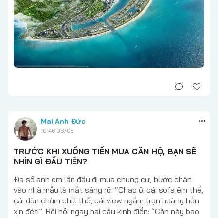
Mai Anh Đức
10:46 06/08
TRƯỚC KHI XUỐNG TIỀN MUA CĂN HỘ, BẠN SẼ
NHÌN GÌ ĐẦU TIÊN?
Đa số anh em lần đầu đi mua chung cư, bước chân
vào nhà mẫu là mắt sáng rỡ: “Chao ôi cái sofa êm thế,
cái đèn chùm chill thế, cái view ngắm trọn hoàng hôn
xịn đét!”. Rồi hỏi ngay hai câu kinh điển: “Căn này bao