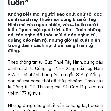
luôn”
Không biết mọi người sao chứ, chứ tôi đọc
danh sách nợ thuế mới công khai ở Tây
Ninh mà vừa ngạc nhiên, vừa… buồn cười
kiểu “quen mặt quá trời luôn”. Toàn những
cái tên nghe đã thấy mùi dự án nghìn tỷ,
quảng cáo rầm rộ, nhưng giờ lại xuất hiện
trong danh sách nợ thuế hàng trăm tỷ
đồng.
Theo thông tin từ Cục Thuế Tây Ninh, đứng đầu
danh sách là Công ty TNHH Xăng dầu Tây Nam
S.W.P Chi nhánh Long An, nợ gần 316 tỷ đồng -
con số mà nghe thôi đã thấy choáng. Theo sau
là Công ty CP Thương mại Sài Gòn Tây Nam nợ
thêm 177 tỷ nữa.
Nhưng đáng chú ý nhất vẫn là hàng loạt doanh