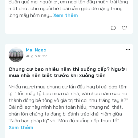
Buồn quá mọi người ơi, em ngoi lên đây muốn trải lòng
một chút cho nguôi bớt cái cảm giác đè nặng trong
lòng mấy hôm nay...
Xem thêm
Mai Ngọc
46 giờ trước
Chung cư bao nhiêu năm thì xuống cấp? Người
mua nhà nên biết trước khi xuống tiền
Nhiều người mua chung cư lần đầu hay bị cái dớp tâm
lý: "Tốn mấy tỷ bạc mua cái nhà, vài chục năm sau nó
thành đống bê tông vô giá trị thì coi như trắng tay à?"
Cái nỗi sợ này mình hoàn toàn hiểu, nhưng nói thật,
phần lớn chúng ta đang bị đánh tráo khái niệm giữa
"Niên hạn pháp lý" và "Mức độ xuống cấp thực tế".
Xem thêm