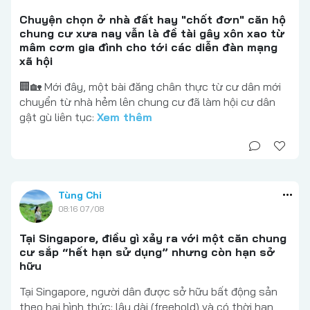
Chuyện chọn ở nhà đất hay "chốt đơn" căn hộ
chung cư xưa nay vẫn là đề tài gây xôn xao từ
mâm cơm gia đình cho tới các diễn đàn mạng
xã hội
🏢🏡 Mới đây, một bài đăng chân thực từ cư dân mới
chuyển từ nhà hẻm lên chung cư đã làm hội cư dân
gật gù liên tục:
Xem thêm
Tùng Chi
08:16 07/08
Tại Singapore, điều gì xảy ra với một căn chung
cư sắp “hết hạn sử dụng” nhưng còn hạn sở
hữu
Tại Singapore, người dân được sở hữu bất động sản
theo hai hình thức: lâu dài (freehold) và có thời hạn