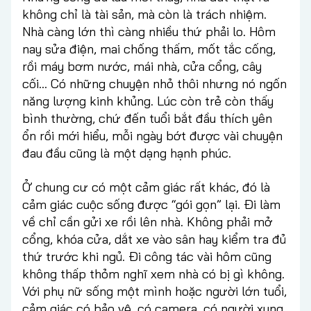
không chỉ là tài sản, mà còn là trách nhiệm.
Nhà càng lớn thì càng nhiều thứ phải lo. Hôm
nay sửa điện, mai chống thấm, mốt tắc cống,
rồi máy bơm nước, mái nhà, cửa cổng, cây
cối… Có những chuyện nhỏ thôi nhưng nó ngốn
năng lượng kinh khủng. Lúc còn trẻ còn thấy
bình thường, chứ đến tuổi bắt đầu thích yên
ổn rồi mới hiểu, mỗi ngày bớt được vài chuyện
đau đầu cũng là một dạng hạnh phúc.
Ở chung cư có một cảm giác rất khác, đó là
cảm giác cuộc sống được “gói gọn” lại. Đi làm
về chỉ cần gửi xe rồi lên nhà. Không phải mở
cổng, khóa cửa, dắt xe vào sân hay kiểm tra đủ
thứ trước khi ngủ. Đi công tác vài hôm cũng
không thấp thỏm nghĩ xem nhà có bị gì không.
Với phụ nữ sống một mình hoặc người lớn tuổi,
cảm giác có bảo vệ, có camera, có người xung