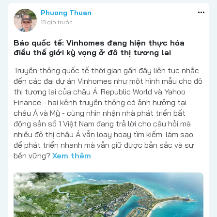
Phuong Thuan
18 giờ trước
Báo quốc tế: Vinhomes đang hiện thực hóa
điều thế giới kỳ vọng ở đô thị tương lai
Truyền thông quốc tế thời gian gần đây liên tục nhắc
đến các đại dự án Vinhomes như một hình mẫu cho đô
thị tương lai của châu Á. Republic World và Yahoo
Finance - hai kênh truyền thông có ảnh hưởng tại
châu Á và Mỹ - cùng nhìn nhận nhà phát triển bất
động sản số 1 Việt Nam đang trả lời cho câu hỏi mà
nhiều đô thị châu Á vẫn loay hoay tìm kiếm: làm sao
để phát triển nhanh mà vẫn giữ được bản sắc và sự
bền vững?
Xem thêm