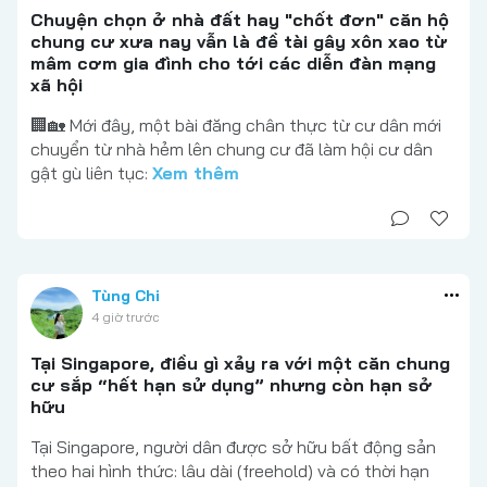
Chuyện chọn ở nhà đất hay "chốt đơn" căn hộ
chung cư xưa nay vẫn là đề tài gây xôn xao từ
mâm cơm gia đình cho tới các diễn đàn mạng
xã hội
🏢🏡 Mới đây, một bài đăng chân thực từ cư dân mới
chuyển từ nhà hẻm lên chung cư đã làm hội cư dân
gật gù liên tục:
Xem thêm
Tùng Chi
4 giờ trước
Tại Singapore, điều gì xảy ra với một căn chung
cư sắp “hết hạn sử dụng” nhưng còn hạn sở
hữu
Tại Singapore, người dân được sở hữu bất động sản
theo hai hình thức: lâu dài (freehold) và có thời hạn