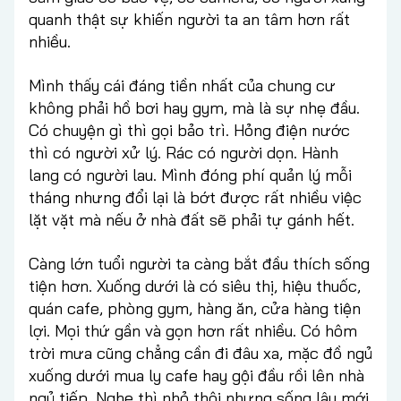
quanh thật sự khiến người ta an tâm hơn rất
nhiều.
Mình thấy cái đáng tiền nhất của chung cư
không phải hồ bơi hay gym, mà là sự nhẹ đầu.
Có chuyện gì thì gọi bảo trì. Hỏng điện nước
thì có người xử lý. Rác có người dọn. Hành
lang có người lau. Mình đóng phí quản lý mỗi
tháng nhưng đổi lại là bớt được rất nhiều việc
lặt vặt mà nếu ở nhà đất sẽ phải tự gánh hết.
Càng lớn tuổi người ta càng bắt đầu thích sống
tiện hơn. Xuống dưới là có siêu thị, hiệu thuốc,
quán cafe, phòng gym, hàng ăn, cửa hàng tiện
lợi. Mọi thứ gần và gọn hơn rất nhiều. Có hôm
trời mưa cũng chẳng cần đi đâu xa, mặc đồ ngủ
xuống dưới mua ly cafe hay gội đầu rồi lên nhà
ngủ tiếp. Nghe thì nhỏ thôi nhưng sống lâu mới