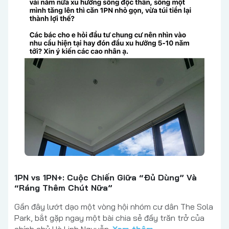
1PN vs 1PN+: Cuộc Chiến Giữa “Đủ Dùng” Và
“Ráng Thêm Chút Nữa”
Gần đây lướt dạo một vòng hội nhóm cư dân The Sola
Park, bắt gặp ngay một bài chia sẻ đầy trăn trở của