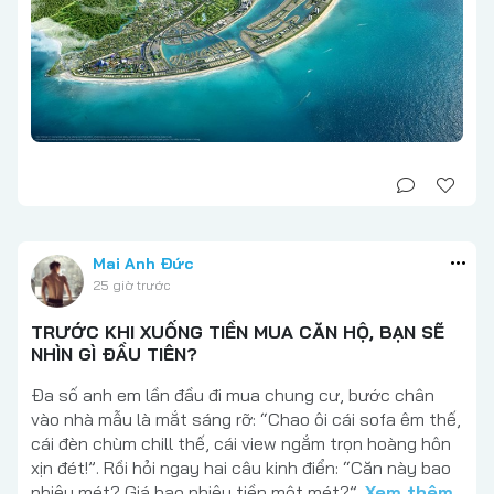
Mai Anh Đức
25 giờ trước
TRƯỚC KHI XUỐNG TIỀN MUA CĂN HỘ, BẠN SẼ
NHÌN GÌ ĐẦU TIÊN?
Đa số anh em lần đầu đi mua chung cư, bước chân
vào nhà mẫu là mắt sáng rỡ: “Chao ôi cái sofa êm thế,
cái đèn chùm chill thế, cái view ngắm trọn hoàng hôn
xịn đét!”. Rồi hỏi ngay hai câu kinh điển: “Căn này bao
nhiêu mét? Giá bao nhiêu tiền một mét?”.
Xem thêm