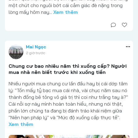
một chút cho nguôi bớt cái cảm giác đè nặng trong
lòng mấy hôm nay...
Xem thêm
Mai Ngọc
2 giờ trước
Chung cư bao nhiêu năm thì xuống cấp? Người
mua nhà nên biết trước khi xuống tiền
Nhiều người mua chung cư lần đầu hay bị cái dớp tâm
lý: "Tốn mấy tỷ bạc mua cái nhà, vài chục năm sau nó
thành đống bê tông vô giá trị thì coi như trắng tay à?"
Cái nỗi sợ này mình hoàn toàn hiểu, nhưng nói thật,
phần lớn chúng ta đang bị đánh tráo khái niệm giữa
"Niên hạn pháp lý" và "Mức độ xuống cấp thực tế".
Xem thêm