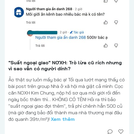
"Suất ngoại giao" NƠXH: Trò lừa cũ rích nhưng
vì sao vẫn có người dính?
Ảo thật sự luôn mấy bác ạ! Tối qua lướt mạng thấy có
bài post trên group Nhà ở xã hội mà giật cả mình: Cọc
căn NOXH Kim Chung, nộp hồ sơ qua môi giới rồi đến
ngày bốc thăm thì… KHÔNG CÓ TÊN! Hỏi ra thì bảo
"suất ngoại giao đợi thêm", trả phí chênh hẳn 500 củ
(mà giờ đang bảo đổi thành mua nhà thương mại đâu
đó quanh 39tr/m²)!
Xem thêm