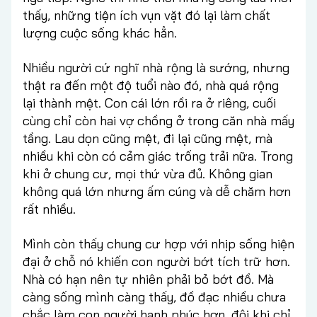
thấy, những tiện ích vụn vặt đó lại làm chất
lượng cuộc sống khác hẳn.
Nhiều người cứ nghĩ nhà rộng là sướng, nhưng
thật ra đến một độ tuổi nào đó, nhà quá rộng
lại thành mệt. Con cái lớn rồi ra ở riêng, cuối
cùng chỉ còn hai vợ chồng ở trong căn nhà mấy
tầng. Lau dọn cũng mệt, đi lại cũng mệt, mà
nhiều khi còn có cảm giác trống trải nữa. Trong
khi ở chung cư, mọi thứ vừa đủ. Không gian
không quá lớn nhưng ấm cúng và dễ chăm hơn
rất nhiều.
Mình còn thấy chung cư hợp với nhịp sống hiện
đại ở chỗ nó khiến con người bớt tích trữ hơn.
Nhà có hạn nên tự nhiên phải bỏ bớt đồ. Mà
càng sống mình càng thấy, đồ đạc nhiều chưa
chắc làm con người hạnh phúc hơn, đôi khi chỉ