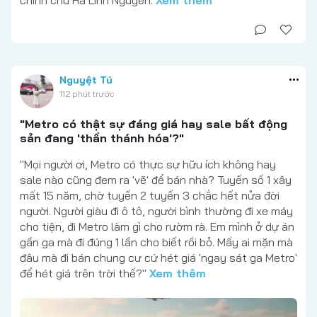
chính chủ Hà Linh Nguyễn.
Xem thêm
Nguyệt Tú
112 phút trước
"Metro có thật sự đáng giá hay sale bất động
sản đang 'thần thánh hóa'?"
"Mọi người ơi, Metro có thực sự hữu ích không hay
sale nào cũng đem ra 'vẽ' để bán nhà? Tuyến số 1 xây
mất 15 năm, chờ tuyến 2 tuyến 3 chắc hết nửa đời
người. Người giàu đi ô tô, người bình thường đi xe máy
cho tiện, đi Metro làm gì cho rườm rà. Em mình ở dự án
gần ga mà đi đúng 1 lần cho biết rồi bỏ. Mấy ai mặn mà
đâu mà đi bán chung cư cứ hét giá 'ngay sát ga Metro'
để hét giá trên trời thế?"
Xem thêm