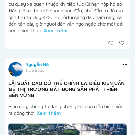
cú quay xe quen thuộc khi tiếp tục lùi hạn nộp hồ sơ.
Đáng lẽ ra theo kế hoạch ban đầu, chủ đầu tư đã rục
rịch thu từ Quý 4/2025, rồi lùi sang đầu năm nay, và
đến tận bây giờ người dân vẫn ngơ ngác chờ một cái
hẹn chính thức.
Xem thêm
Nguyễn Hà
2 giờ trước
LÃI SUẤT CAO CÓ THỂ CHÍNH LÀ ĐIỀU KIỆN CẦN
ĐỂ THỊ TRƯỜNG BẤT ĐỘNG SẢN PHÁT TRIỂN
BỀN VỮNG
Hiện nay, chúng ta đang chứng kiến ba diễn biến diễn
ra đồng thời:
Xem thêm