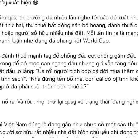
ày xuất hiện 😅
m qua, thị trường đã nhiều lần nghe tới các đề xuất nh
t thứ hai, thu thuế bất động sản bỏ hoang, đánh thuế c
ớn hoặc người sở hữu nhiều nhà đất. Mỗi lần tin ra là mạn
 tranh luận như đang đá chung kết World Cup.
i đánh thuế mạnh tay để chống đầu cơ, chống găm đất,
xong để cỏ mọc cao ngang đầu nhưng giá vẫn tăng đều
bắt đầu lo lắng: “Ủa rồi người tích cóp cả đời mua thêm 
 tính sao?”, “Nhà đứng tên bố mẹ, con cái có bị tính kh
p ở đã phải nuôi thêm tiền thuế à?”
 nổ ra. Và rồi… mọi thứ lại quay về trạng thái “đang ngh
hì Việt Nam đúng là đang gần như chưa có một sắc thuế
Người sở hữu rất nhiều nhà đất hiện chủ yếu chỉ đóng t