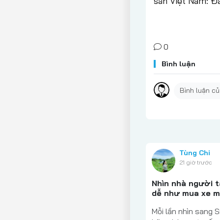
sản Việt Nam: Đ
0
Bình luận
Tùng Chi
21 giờ trước
Nhìn nhà người 
dễ như mua xe 
Mỗi lần nhìn sang S