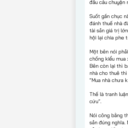
đầu câu chuyện n
Suốt gần chục nă
đánh thuế nhà đấ
tài sản giá trị l
hội lại chia phe
Một bên nói phả
chống kiểu mua 
Bên còn lại thì 
nhà cho thuê thì
“Mua nhà chưa kị
Thế là tranh luận
cứu”.
Nói công bằng t
sản đúng nghĩa. 