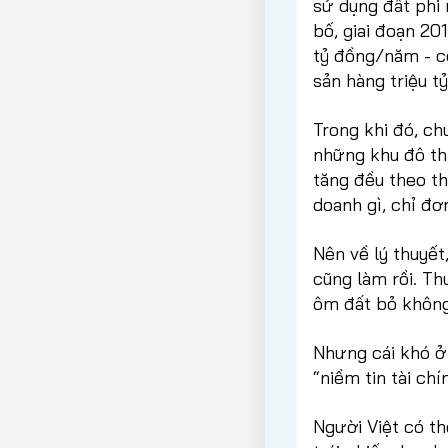
sử dụng đất phi 
bố, giai đoạn 20
tỷ đồng/năm - c
sản hàng triệu tỷ
Trong khi đó, ch
những khu đô thị
tăng đều theo t
doanh gì, chỉ đơ
Nên về lý thuyết
cũng làm rồi. Th
ôm đất bỏ không
Nhưng cái khó ở 
“niềm tin tài chí
Người Việt có t