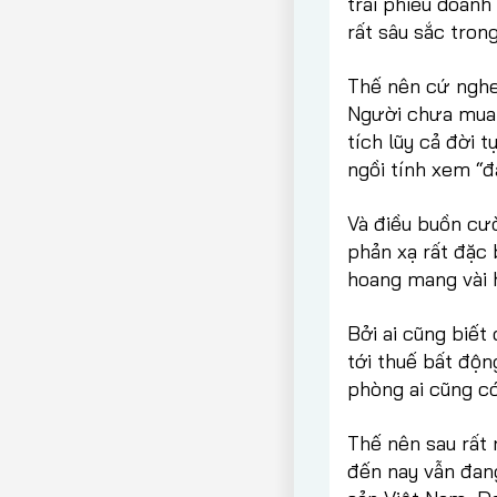
trái phiếu doanh
rất sâu sắc tron
Thế nên cứ nghe 
Người chưa mua n
tích lũy cả đời 
ngồi tính xem “đ
Và điều buồn cườ
phản xạ rất đặc 
hoang mang vài 
Bởi ai cũng biết
tới thuế bất độ
phòng ai cũng c
Thế nên sau rất 
đến nay vẫn đan