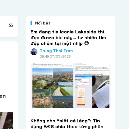
Nổi bật
Em đang tia Iconia Lakeside thì
đọc được bài này… tự nhiên tim
đập chậm lại một nhịp 😌
Trung Thai Tran
09:49 07/05/2026
uen
Không còn “siết cả làng”: Tín
dụng BĐS chia theo từng phân