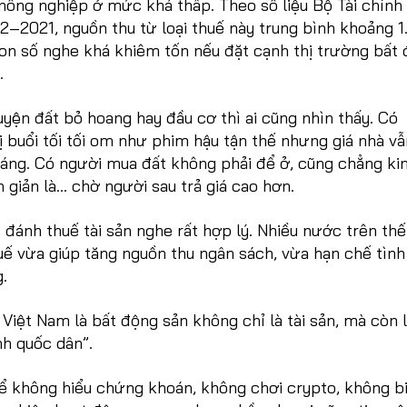
nông nghiệp ở mức khá thấp. Theo số liệu Bộ Tài chính
12–2021, nguồn thu từ loại thuế này trung bình khoảng 1
on số nghe khá khiêm tốn nếu đặt cạnh thị trường bất
.
uyện đất bỏ hoang hay đầu cơ thì ai cũng nhìn thấy. Có
 buổi tối tối om như phim hậu tận thế nhưng giá nhà vẫ
háng. Có người mua đất không phải để ở, cũng chẳng ki
n giản là… chờ người sau trả giá cao hơn.
, đánh thuế tài sản nghe rất hợp lý. Nhiều nước trên thế
uế vừa giúp tăng nguồn thu ngân sách, vừa hạn chế tình
.
Việt Nam là bất động sản không chỉ là tài sản, mà còn 
nh quốc dân”.
hể không hiểu chứng khoán, không chơi crypto, không b