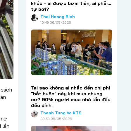
khúc - ai được bơm tiền, ai phải…
tự bơi?
Thai Hoang Bich
10:49 06/05/2026
Tại sao không ai nhắc đến chi phí
h sách
"bắt buộc" này khi mua chung
sản
cư? 90% người mua nhà lần đầu
đều dính.
Thanh Tung Vo KTS
 mơ
09:39 06/05/2026
 lần