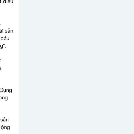
t điều
.
ài sản
 đầu
g”.
t
à
 Đụng
rong
 sản
động