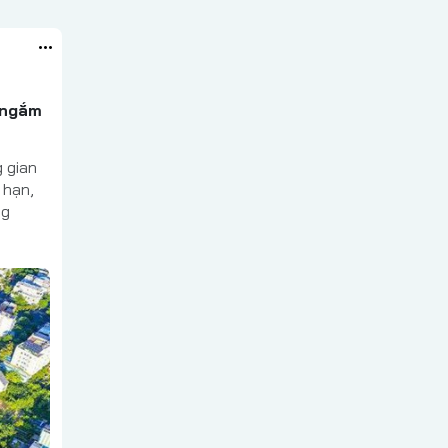
 ngắm
 gian
 hạn,
ng