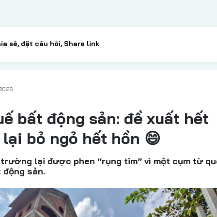
/2026
ế bất động sản: đề xuất hết
i lại bỏ ngỏ hết hồn 😄
ị trường lại được phen “rụng tim” vì một cụm từ q
t động sản.