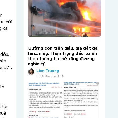
ư
ao với
g xã
Đường còn trên giấy, giá đất đã
lên… mây: Thận trọng đầu tư ăn
 đều.
theo thông tin mở rộng đường
căn
nghìn tỷ
ông?”,
Lien Truong
10:26 05/05/2026
iên
 tài
huế