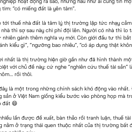
 nghiệp hoạt động ra sao, nhưng hầu như ai cũng tin mộ
g tim: “có miếng đất là yên tâm”.
tới thuế nhà đất là tâm lý thị trường lập tức nhạy cảm
hà thì sợ sau này chi phí đội lên. Người có nhà thì lo t
tự nhiên gánh thêm nghĩa vụ mới. Còn giới đầu tư thì bắt
ánh kiểu gì”, “ngưỡng bao nhiêu”, “có áp dụng thật khôn
i nhất là thị trường hiện giờ gần như đã hình thành mộ
biệt với chủ đề này: cứ nghe “nghiên cứu thuế tài sản” l
hôm… rồi thôi.
 đây là một trong những chính sách khó động vào nhất.
ng sản ở Việt Nam giống kiểu bước vào phòng họp mà t
ó đất 😄
nhiều lần được đề xuất, bàn thảo rồi tranh luận, thuế tài
g nằm ở trạng thái quen thuộc nhất của thị trường bất 