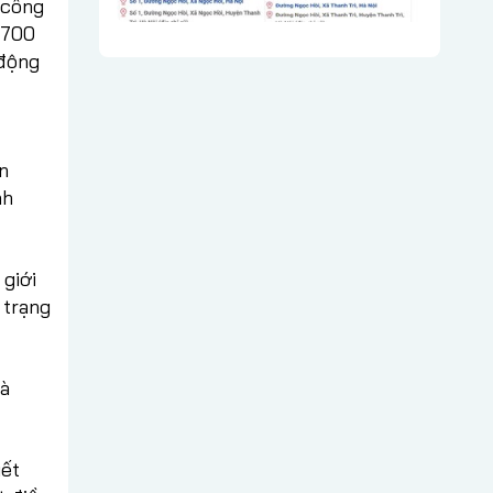
 công
.700
 động
n
nh
 giới
 trạng
là
iết