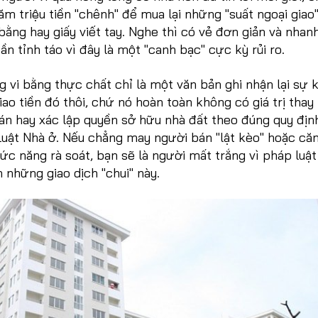
răm triệu tiền "chênh" để mua lại những "suất ngoại giao
 bằng hay giấy viết tay. Nghe thì có vẻ đơn giản và nhan
n tỉnh táo vì đây là một "canh bạc" cực kỳ rủi ro.
g vi bằng thực chất chỉ là một văn bản ghi nhận lại sự 
iao tiền đó thôi, chứ nó hoàn toàn không có giá trị thay
n hay xác lập quyền sở hữu nhà đất theo đúng quy địn
Luật Nhà ở. Nếu chẳng may người bán "lật kèo" hoặc că
ức năng rà soát, bạn sẽ là người mất trắng vì pháp luật
những giao dịch "chui" này.