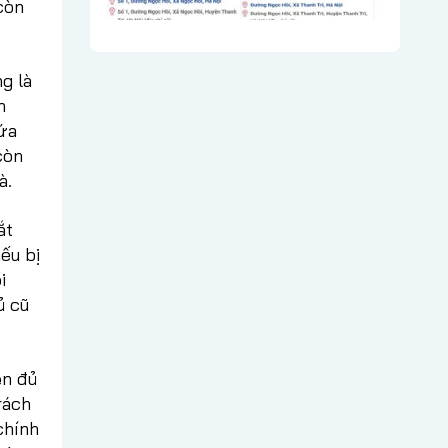
 còn
g là
h
ứa
còn
à.
ắt
ếu bị
i
ủ cũ
ẹn đủ
rách
chính