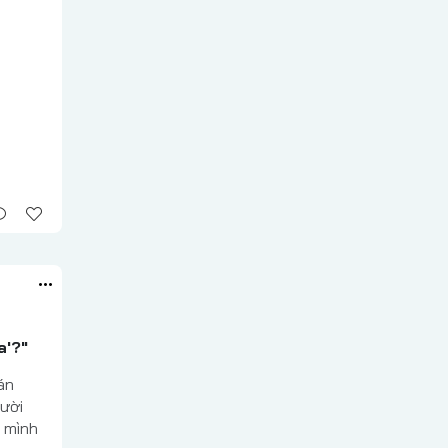
a'?"
án
gười
m mình