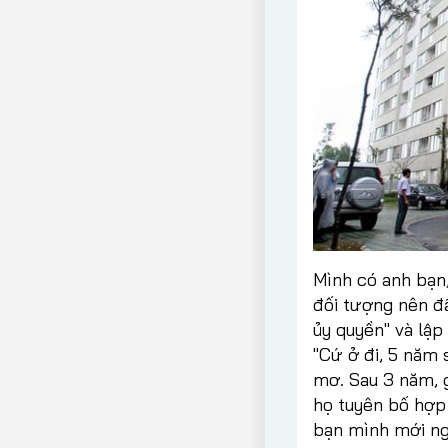
Mình có anh bạn,
đối tượng nên đ
ủy quyền" và lập
"Cứ ở đi, 5 năm 
mơ. Sau 3 năm, g
họ tuyên bố hợp 
bạn mình mới ngã