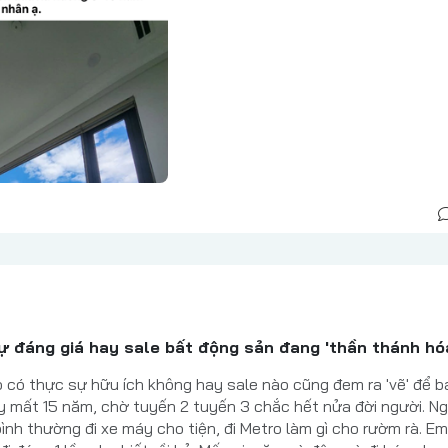
ự đáng giá hay sale bất động sản đang 'thần thánh hó
ro có thực sự hữu ích không hay sale nào cũng đem ra 'vẽ' để b
y mất 15 năm, chờ tuyến 2 tuyến 3 chắc hết nửa đời người. N
 bình thường đi xe máy cho tiện, đi Metro làm gì cho rườm rà. E