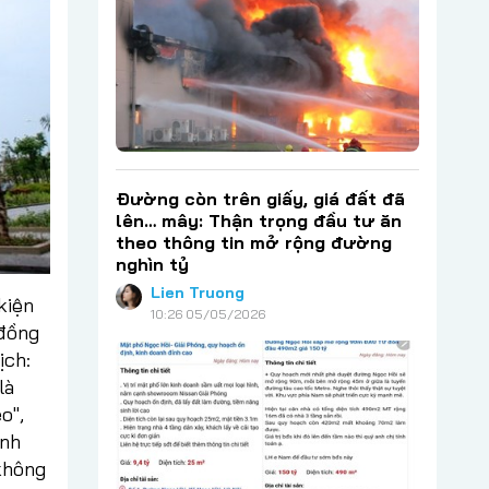
Đường còn trên giấy, giá đất đã
lên… mây: Thận trọng đầu tư ăn
theo thông tin mở rộng đường
nghìn tỷ
Lien Truong
kiện
10:26 05/05/2026
 đồng
ịch:
là
o",
anh
 không