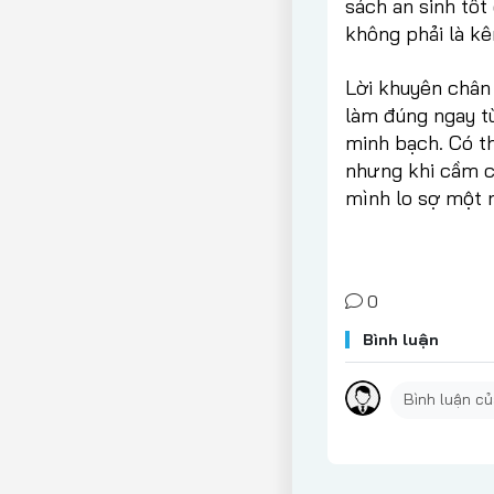
sách an sinh tố
không phải là kê
Lời khuyên chân
làm đúng ngay từ
minh bạch. Có t
nhưng khi cầm c
mình lo sợ một n
0
Bình luận