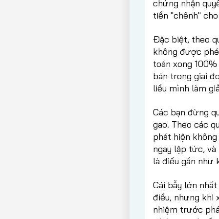
chứng nhận quyền
tiền "chênh" cho
Đặc biệt, theo q
không được phép
toán xong 100% 
bán trong giai đ
liều mình làm gi
Các bạn đừng qu
gao. Theo các qu
phát hiện không 
ngay lập tức, và 
là điều gần như 
Cái bẫy lớn nhất
điều, nhưng khi 
nhiệm trước pháp