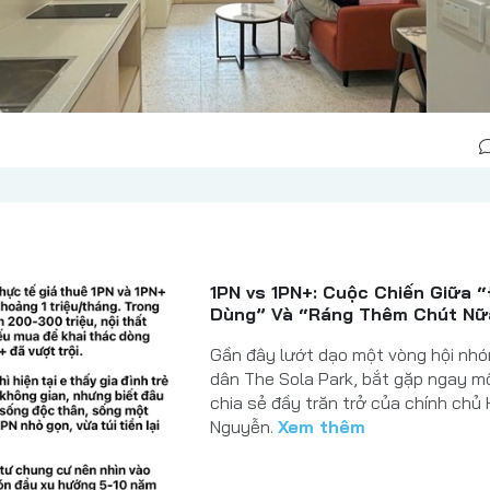
1PN vs 1PN+: Cuộc Chiến Giữa 
Dùng” Và “Ráng Thêm Chút Nữ
Gần đây lướt dạo một vòng hội nh
dân The Sola Park, bắt gặp ngay mộ
chia sẻ đầy trăn trở của chính chủ 
Nguyễn.
Xem thêm