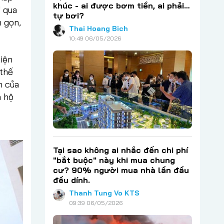
khúc - ai được bơm tiền, ai phải…
" qua
tự bơi?
h gọn,
Thai Hoang Bich
10:49 06/05/2026
kiện
 thế
h của
n hộ
Tại sao không ai nhắc đến chi phí
"bắt buộc" này khi mua chung
cư? 90% người mua nhà lần đầu
đều dính.
Thanh Tung Vo KTS
09:39 06/05/2026