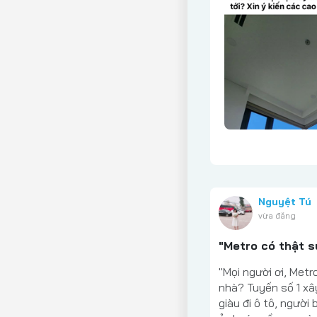
Nguyệt Tú
vừa đăng
"Metro có thật s
"Mọi người ơi, Met
nhà? Tuyến số 1 xâ
giàu đi ô tô, người