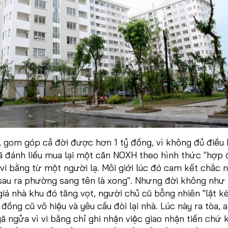
 gom góp cả đời được hơn 1 tỷ đồng, vì không đủ điều 
ã đánh liều mua lại một căn NOXH theo hình thức "hợp
 vi bằng từ một người lạ. Môi giới lúc đó cam kết chắc n
sau ra phường sang tên là xong". Nhưng đời không như 
iá nhà khu đó tăng vọt, người chủ cũ bỗng nhiên "lật kè
đồng cũ vô hiệu và yêu cầu đòi lại nhà. Lúc này ra tòa, 
 ngửa vì vi bằng chỉ ghi nhận việc giao nhận tiền chứ