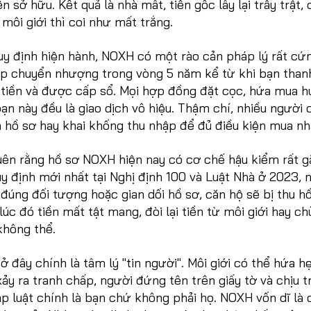
 sở hữu. Kết quả là nhà mất, tiền gốc lấy lại trầy trật,
 môi giới thì coi như mất trắng.
uy định hiện hành, NOXH có một rào cản pháp lý rất cứn
 chuyển nhượng trong vòng 5 năm kể từ khi bạn than
tiền và được cấp sổ. Mọi hợp đồng đặt cọc, hứa mua h
oạn này đều là giao dịch vô hiệu. Thậm chí, nhiều người 
ả hồ sơ hay khai khống thu nhập để đủ điều kiện mua nh
ên rằng hồ sơ NOXH hiện nay có cơ chế hậu kiểm rất g
y định mới nhất tại Nghị định 100 và Luật Nhà ở 2023, n
đúng đối tượng hoặc gian dối hồ sơ, căn hộ sẽ bị thu hồ
lúc đó tiền mất tật mang, đòi lại tiền từ môi giới hay ch
không thể.
 ở đây chính là tâm lý "tin người". Môi giới có thể hứa h
xảy ra tranh chấp, người đứng tên trên giấy tờ và chịu t
 luật chính là bạn chứ không phải họ. NOXH vốn dĩ là 