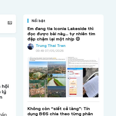
Nổi bật
Em đang tia Iconia Lakeside thì
đọc được bài này… tự nhiên tim
đập chậm lại một nhịp 😌
Trung Thai Tran
09:49 07/05/2026
 hội
 lý
n
Không còn “siết cả làng”: Tín
dụng BĐS chia theo từng phân
chấp