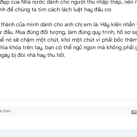
t đẹp của Nhà nước dành cho người thu nhập thấp, nên 
nh để chúng ta tìm cách lách luật hay đầu cơ.
 thành của mình dành cho anh chị em là: Hãy kiên nhẫn 
 đầu. Mua đúng đối tượng, làm đúng quy trình, hồ sơ s
hể nó sẽ chậm một chút, khó một chút vì phải bốc thăm
hìa khóa trên tay, bạn có thể ngủ ngon mà không phải g
gày bị đòi nhà hay thu hồi.