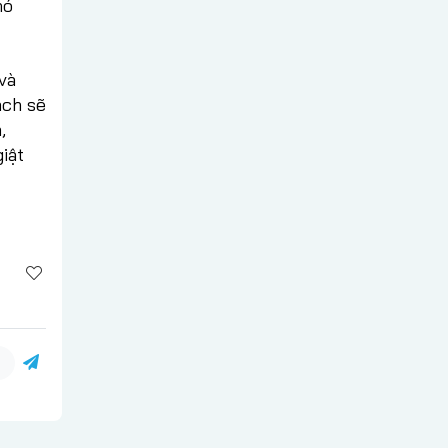
nó
và
ạch sẽ
,
iật