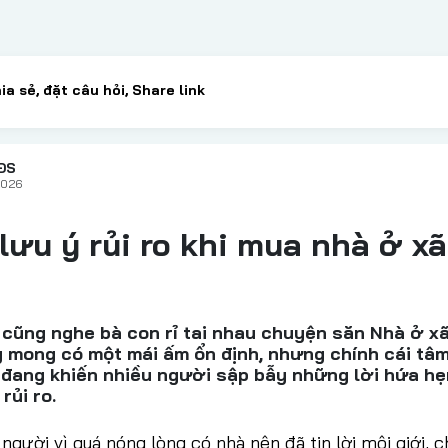
ĐS
2026
lưu ý rủi ro khi mua nhà ở xã
 cũng nghe bà con rỉ tai nhau chuyện săn Nhà ở xã
g mong có một mái ấm ổn định, nhưng chính cái tâm
 đang khiến nhiều người sập bẫy những lời hứa hẹ
rủi ro.
 người vì quá nóng lòng có nhà nên đã tin lời môi giới, 