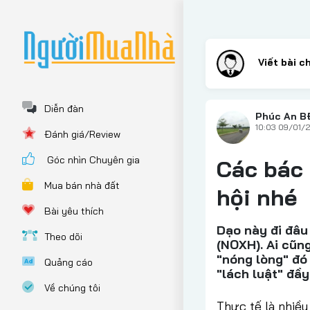
Diễn đàn
Phúc An B
10:03 09/01/
Đánh giá/Review
Góc nhìn Chuyên gia
Các bác 
Mua bán nhà đất
hội nhé
Bài yêu thích
Dạo này đi đâu
Theo dõi
(NOXH). Ai cũn
"nóng lòng" đó
Quảng cáo
"lách luật" đầy 
Về chúng tôi
Thực tế là nhiều