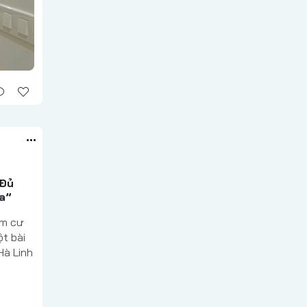
“Đủ
a”
óm cư
t bài
Hà Linh