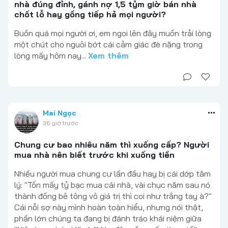
nhà đúng đỉnh, gánh nợ 1,5 tỷm giờ bán nhà
chốt lỗ hay gồng tiếp hả mọi người?
Buồn quá mọi người ơi, em ngoi lên đây muốn trải lòng
một chút cho nguôi bớt cái cảm giác đè nặng trong
lòng mấy hôm nay...
Xem thêm
Mai Ngọc
36 giờ trước
Chung cư bao nhiêu năm thì xuống cấp? Người
mua nhà nên biết trước khi xuống tiền
Nhiều người mua chung cư lần đầu hay bị cái dớp tâm
lý: "Tốn mấy tỷ bạc mua cái nhà, vài chục năm sau nó
thành đống bê tông vô giá trị thì coi như trắng tay à?"
Cái nỗi sợ này mình hoàn toàn hiểu, nhưng nói thật,
phần lớn chúng ta đang bị đánh tráo khái niệm giữa