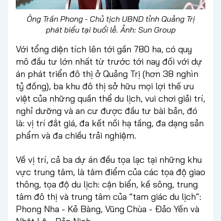
Ông Trần Phong - Chủ tịch UBND tỉnh Quảng Trị
phát biểu tại buổi lễ. Ảnh:
Sun Group
Với tổng diện tích lên tới gần 780 ha, có quy
mô đầu tư lớn nhất từ trước tới nay đối với dự
án phát triển đô thị ở Quảng Trị (hơn 38 nghìn
tỷ đồng), ba khu đô thị sở hữu mọi lợi thế ưu
việt của những quần thể du lịch, vui chơi giải trí,
nghỉ dưỡng và an cư được đầu tư bài bản, đó
là: vị trí đắt giá, đa kết nối hạ tầng, đa dạng sản
phẩm và đa chiều trải nghiệm.
Về vị trí, cả ba dự án đều tọa lạc tại những khu
vực trung tâm, là tâm điểm của các tọa độ giao
thông, tọa độ du lịch: cận biển, kề sông, trung
tâm đô thị và trung tâm của “tam giác du lịch”:
Phong Nha - Kẻ Bàng, Vũng Chùa - Đảo Yến và