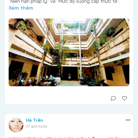
"Niên hạn pháp lý" và "Mức độ xuống cấp thực tế".
Xem thêm
Hà Trần
37 giờ trước