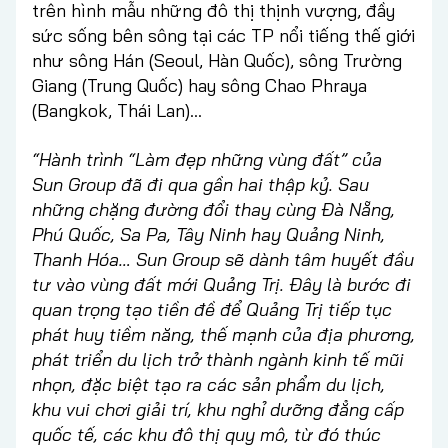
trên hình mẫu những đô thị thịnh vượng, đầy
sức sống bên sông tại các TP nổi tiếng thế giới
như sông Hán (Seoul, Hàn Quốc), sông Trường
Giang (Trung Quốc) hay sông Chao Phraya
(Bangkok, Thái Lan)...
“Hành trình “Làm đẹp những vùng đất” của
Sun Group đã đi qua gần hai thập kỷ. Sau
những chặng đường đổi thay cùng Đà Nẵng,
Phú Quốc, Sa Pa, Tây Ninh hay Quảng Ninh,
Thanh Hóa… Sun Group sẽ dành tâm huyết đầu
tư vào vùng đất mới Quảng Trị. Đây là bước đi
quan trọng tạo tiền đề để Quảng Trị tiếp tục
phát huy tiềm năng, thế mạnh của địa phương,
phát triển du lịch trở thành ngành kinh tế mũi
nhọn, đặc biệt tạo ra các sản phẩm du lịch,
khu vui chơi giải trí, khu nghỉ dưỡng đẳng cấp
quốc tế, các khu đô thị quy mô, từ đó thúc