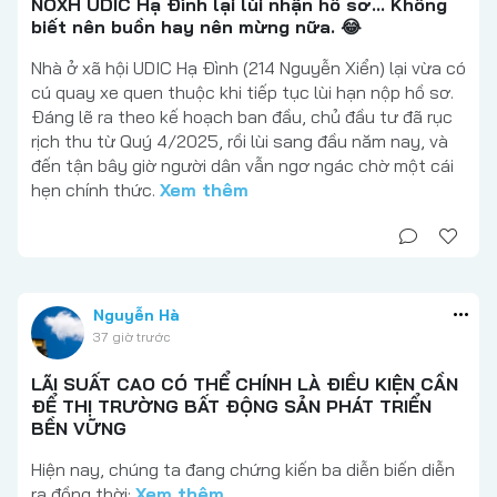
NOXH UDIC Hạ Đình lại lùi nhận hồ sơ... Không
biết nên buồn hay nên mừng nữa. 😂
Nhà ở xã hội UDIC Hạ Đình (214 Nguyễn Xiển) lại vừa có
cú quay xe quen thuộc khi tiếp tục lùi hạn nộp hồ sơ.
Đáng lẽ ra theo kế hoạch ban đầu, chủ đầu tư đã rục
rịch thu từ Quý 4/2025, rồi lùi sang đầu năm nay, và
đến tận bây giờ người dân vẫn ngơ ngác chờ một cái
hẹn chính thức.
Xem thêm
Nguyễn Hà
37 giờ trước
LÃI SUẤT CAO CÓ THỂ CHÍNH LÀ ĐIỀU KIỆN CẦN
ĐỂ THỊ TRƯỜNG BẤT ĐỘNG SẢN PHÁT TRIỂN
BỀN VỮNG
Hiện nay, chúng ta đang chứng kiến ba diễn biến diễn
ra đồng thời:
Xem thêm