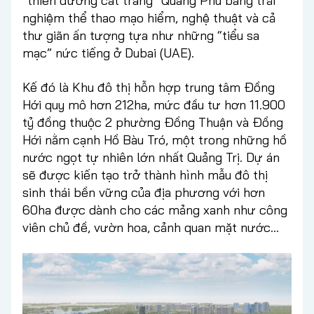
“thiên đường cát trắng” Quang Phú bằng trải
nghiệm thể thao mạo hiểm, nghệ thuật và cả
thư giãn ấn tượng tựa như những “tiểu sa
mạc” nức tiếng ở Dubai (UAE).
Kế đó là Khu đô thị hỗn hợp trung tâm Đồng
Hới quy mô hơn 212ha, mức đầu tư hơn 11.900
tỷ đồng thuộc 2 phường Đồng Thuận và Đồng
Hới nằm cạnh Hồ Bàu Tró, một trong những hồ
nước ngọt tự nhiên lớn nhất Quảng Trị. Dự án
sẽ được kiến tạo trở thành hình mẫu đô thị
sinh thái bền vững của địa phương với hơn
60ha được dành cho các mảng xanh như công
viên chủ đề, vườn hoa, cảnh quan mặt nước...