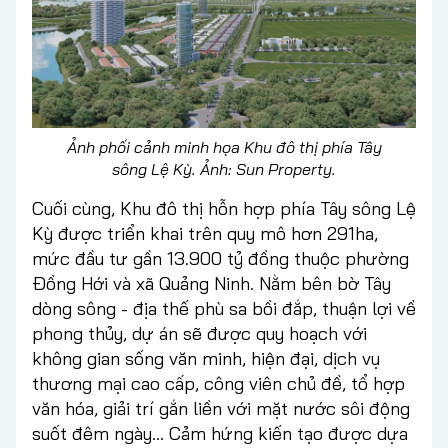
Ảnh phối cảnh minh họa Khu đô thị phía Tây
sông Lệ Kỳ. Ảnh: Sun Property.
Cuối cùng, Khu đô thị hỗn hợp phía Tây sông Lệ
Kỳ được triển khai trên quy mô hơn 291ha,
mức đầu tư gần 13.900 tỷ đồng thuộc phường
Đồng Hới và xã Quảng Ninh. Nằm bên bờ Tây
dòng sông - địa thế phù sa bồi đắp, thuận lợi về
phong thủy, dự án sẽ được quy hoạch với
không gian sống văn minh, hiện đại, dịch vụ
thương mại cao cấp, công viên chủ đề, tổ hợp
văn hóa, giải trí gắn liền với mặt nước sôi động
suốt đêm ngày… Cảm hứng kiến tạo được dựa