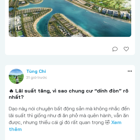
Tùng Chi
31 giờ trước
🔥 Lãi suất tăng, vì sao chung cư “dính đòn” rõ
nhất?
Dạo này nói chuyện bất động sản mà không nhắc đến
lãi suất thì giống như đi ăn phở mà quên hành, vẫn ăn
được, nhưng thiếu cái gì đó rất quan trọng 🤣
Xem
thêm