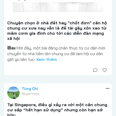
Chuyện chọn ở nhà đất hay "chốt đơn" căn hộ
chung cư xưa nay vẫn là đề tài gây xôn xao từ
mâm cơm gia đình cho tới các diễn đàn mạng
xã hội
🏢🏡 Mới đây, một bài đăng chân thực từ cư dân mới
chuyển từ nhà hẻm lên chung cư đã làm hội cư dân
gật gù liên tục:
Xem thêm
Tùng Chi
38 giờ trước
Tại Singapore, điều gì xảy ra với một căn chung
cư sắp “hết hạn sử dụng” nhưng còn hạn sở
hữu