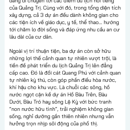
dàng di chuyển tới các điểm du lịch nổi tiếng
của Quảng Trị. Cùng với đó, trong tổng diện tích
xây dựng, cả 3 dự án đều dành không gian cho
các tiện ích về giáo dục, y tế, thể thao… hướng
tới chăm lo đời sống và đáp ứng nhu cầu an cư
lâu dài của cư dân.
Ngoài vị trí thuận tiện, ba dự án còn sở hữu
những lợi thế cảnh quan tự nhiên vượt trội, là
tiền đề phát triển du lịch Quảng Trị lên đẳng
cấp cao. Đó là đồi cát Quang Phú với cảnh quan
tự nhiên kỳ thú, còn góp phần điều hòa nước,
khí hậu cho khu vực. Là chuỗi các sông, hồ
nước ngọt cận kề dự án Hồ Bàu Trên, Bàu
Dưới, Bàu Tró hay sông Lệ Kỳ với bức tranh
“non nước hữu tình”, trải nghiệm không gian
sống, nghỉ dưỡng gần thiên nhiên nhưng vẫn
hưởng trọn nhịp sôi động của phố thị.