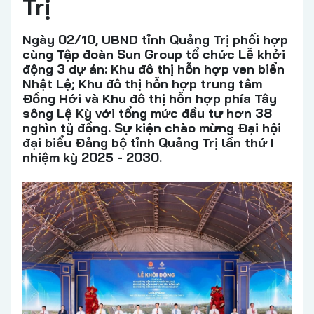
Trị
Ngày 02/10, UBND tỉnh Quảng Trị phối hợp
cùng Tập đoàn Sun Group tổ chức Lễ khởi
động 3 dự án: Khu đô thị hỗn hợp ven biển
Nhật Lệ; Khu đô thị hỗn hợp trung tâm
Đồng Hới và Khu đô thị hỗn hợp phía Tây
sông Lệ Kỳ với tổng mức đầu tư hơn 38
nghìn tỷ đồng. Sự kiện chào mừng Đại hội
đại biểu Đảng bộ tỉnh Quảng Trị lần thứ I
nhiệm kỳ 2025 - 2030.