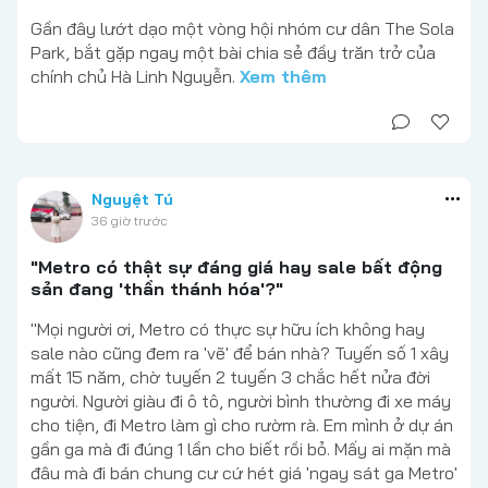
Gần đây lướt dạo một vòng hội nhóm cư dân The Sola
Park, bắt gặp ngay một bài chia sẻ đầy trăn trở của
chính chủ Hà Linh Nguyễn.
Xem thêm
Nguyệt Tú
36 giờ trước
"Metro có thật sự đáng giá hay sale bất động
sản đang 'thần thánh hóa'?"
"Mọi người ơi, Metro có thực sự hữu ích không hay
sale nào cũng đem ra 'vẽ' để bán nhà? Tuyến số 1 xây
mất 15 năm, chờ tuyến 2 tuyến 3 chắc hết nửa đời
người. Người giàu đi ô tô, người bình thường đi xe máy
cho tiện, đi Metro làm gì cho rườm rà. Em mình ở dự án
gần ga mà đi đúng 1 lần cho biết rồi bỏ. Mấy ai mặn mà
đâu mà đi bán chung cư cứ hét giá 'ngay sát ga Metro'