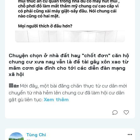
Chuyện chọn ở nhà đất hay "chốt đơn" căn hộ
chung cư xưa nay vẫn là đề tài gây xôn xao từ
mâm cơm gia đình cho tới các diễn đàn mạng
xã hội
🏢🏡 Mới đây, một bài đăng chân thực từ cư dân mới
chuyển từ nhà hẻm lên chung cư đã làm hội cư dân
gật gù liên tục:
Xem thêm
Tùng Chi