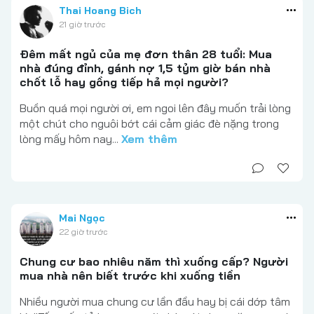
Thai Hoang Bich
21 giờ trước
Đêm mất ngủ của mẹ đơn thân 28 tuổi: Mua
nhà đúng đỉnh, gánh nợ 1,5 tỷm giờ bán nhà
chốt lỗ hay gồng tiếp hả mọi người?
Buồn quá mọi người ơi, em ngoi lên đây muốn trải lòng
một chút cho nguôi bớt cái cảm giác đè nặng trong
lòng mấy hôm nay...
Xem thêm
Mai Ngọc
22 giờ trước
Chung cư bao nhiêu năm thì xuống cấp? Người
mua nhà nên biết trước khi xuống tiền
Nhiều người mua chung cư lần đầu hay bị cái dớp tâm