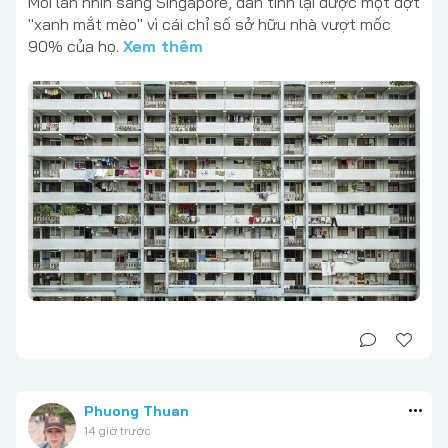
Mỗi lần nhìn sang Singapore, dân tình lại được một đợt
"xanh mắt mèo" vì cái chỉ số sở hữu nhà vượt mốc
90% của họ.
Xem thêm
Phuong Thuan
14 giờ trước