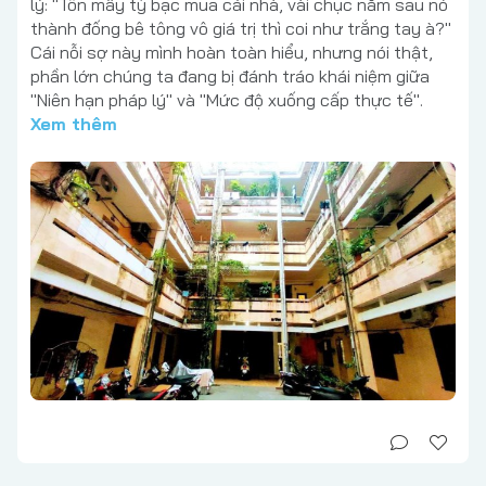
lý: "Tốn mấy tỷ bạc mua cái nhà, vài chục năm sau nó
thành đống bê tông vô giá trị thì coi như trắng tay à?"
Cái nỗi sợ này mình hoàn toàn hiểu, nhưng nói thật,
phần lớn chúng ta đang bị đánh tráo khái niệm giữa
"Niên hạn pháp lý" và "Mức độ xuống cấp thực tế".
Xem thêm