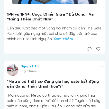
1PN vs 1PN+: Cuộc Chiến Giữa “Đủ Dùng” Và
“Ráng Thêm Chút Nữa”
Gần đây lướt dạo một vòng hội nhóm cư dân The Sola
Park, bắt gặp ngay một bài chia sẻ đầy trăn trở của
chính chủ Hà Linh Nguyễn.
Xem thêm
Nguyệt Tú
21 giờ trước
"Metro có thật sự đáng giá hay sale bất động
sản đang 'thần thánh hóa'?"
"Mọi người ơi, Metro có thực sự hữu ích không hay
sale nào cũng đem ra 'vẽ' để bán nhà? Tuyến số 1 xây
mất 15 năm, chờ tuyến 2 tuyến 3 chắc hết nửa đời