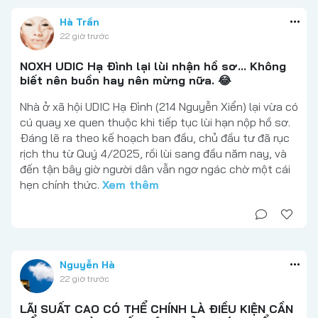
Hà Trần
22 giờ trước
NOXH UDIC Hạ Đình lại lùi nhận hồ sơ... Không
biết nên buồn hay nên mừng nữa. 😂
Nhà ở xã hội UDIC Hạ Đình (214 Nguyễn Xiển) lại vừa có
cú quay xe quen thuộc khi tiếp tục lùi hạn nộp hồ sơ.
Đáng lẽ ra theo kế hoạch ban đầu, chủ đầu tư đã rục
rịch thu từ Quý 4/2025, rồi lùi sang đầu năm nay, và
đến tận bây giờ người dân vẫn ngơ ngác chờ một cái
hẹn chính thức.
Xem thêm
Nguyễn Hà
22 giờ trước
LÃI SUẤT CAO CÓ THỂ CHÍNH LÀ ĐIỀU KIỆN CẦN