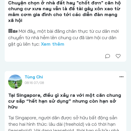
Chuyện chọn ở nhà đất hay "chốt đơn" căn hộ
chung cư xưa nay vẫn là đề tài gây xôn xao từ
mâm cơm gia đình cho tới các diễn đàn mạng
xã hội
🏢🏡 Mới đây, một bài đăng chân thực từ cư dân mới
chuyển từ nhà hẻm lên chung cư đã làm hội cư dân
gật gù liên tục:
Xem thêm
Tùng Chi
08:16 07/08
Tại Singapore, điều gì xảy ra với một căn chung
cư sắp “hết hạn sử dụng” nhưng còn hạn sở
hữu
Tại Singapore, người dân được sở hữu bất động sản
theo hai hình thức: lâu dài (freehold) và có thời hạn
(leasehold). Với dạng leasehold, thời hạn sở hữu nhà