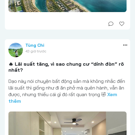
Tùng Chi
43 giờ trước
🔥 Lãi suất tăng, vì sao chung cư “dính đòn” rõ
nhất?
Dạo này nói chuyện bất động sản mà không nhắc đến
lãi suất thì giống như đi ăn phở mà quên hành, vẫn ăn
được, nhưng thiếu cái gì đó rất quan trọng 🤣
Xem
thêm