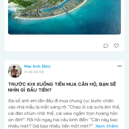
Mai Anh Đức
10:46 06/08
TRƯỚC KHI XUỐNG TIỀN MUA CĂN HỘ, BẠN SẼ
NHÌN GÌ ĐẦU TIÊN?
Đa số anh em lần đầu đi mua chung cư, bước chân
vào nhà mẫu là mắt sáng rỡ: “Chao ôi cái sofa êm thế,
cái đèn chùm chill thế, cái view ngắm trọn hoàng hôn
xịn đét!”. Rồi hỏi ngay hai câu kinh điển: “Căn này bao
nhiêu mét? Giá bao nhiêu tiền một mét?”.
Xem thêm