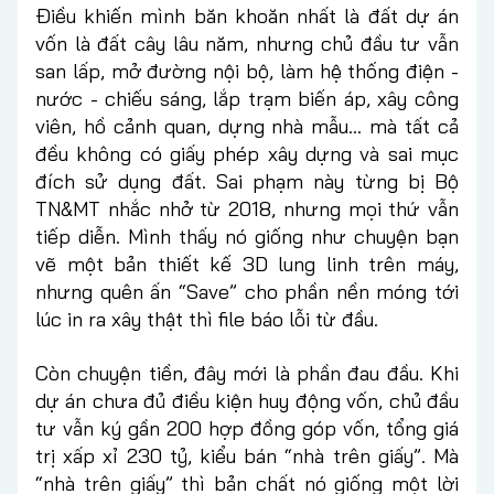
Điều khiến mình băn khoăn nhất là đất dự án
vốn là đất cây lâu năm, nhưng chủ đầu tư vẫn
san lấp, mở đường nội bộ, làm hệ thống điện -
nước - chiếu sáng, lắp trạm biến áp, xây công
viên, hồ cảnh quan, dựng nhà mẫu… mà tất cả
đều không có giấy phép xây dựng và sai mục
đích sử dụng đất. Sai phạm này từng bị Bộ
TN&MT nhắc nhở từ 2018, nhưng mọi thứ vẫn
tiếp diễn. Mình thấy nó giống như chuyện bạn
vẽ một bản thiết kế 3D lung linh trên máy,
nhưng quên ấn “Save” cho phần nền móng tới
lúc in ra xây thật thì file báo lỗi từ đầu.
Còn chuyện tiền, đây mới là phần đau đầu. Khi
dự án chưa đủ điều kiện huy động vốn, chủ đầu
tư vẫn ký gần 200 hợp đồng góp vốn, tổng giá
trị xấp xỉ 230 tỷ, kiểu bán “nhà trên giấy”. Mà
“nhà trên giấy” thì bản chất nó giống một lời