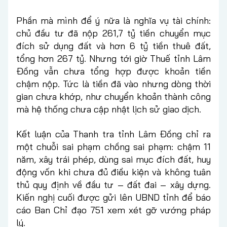
Phần mà mình để ý nữa là nghĩa vụ tài chính:
chủ đầu tư đã nộp 261,7 tỷ tiền chuyển mục
đích sử dụng đất và hơn 6 tỷ tiền thuê đất,
tổng hơn 267 tỷ. Nhưng tới giờ Thuế tỉnh Lâm
Đồng vẫn chưa tổng hợp được khoản tiền
chậm nộp. Tức là tiền đã vào nhưng dòng thời
gian chưa khớp, như chuyển khoản thành công
mà hệ thống chưa cập nhật lịch sử giao dịch.
Kết luận của Thanh tra tỉnh Lâm Đồng chỉ ra
một chuỗi sai phạm chồng sai phạm: chậm 11
năm, xây trái phép, dùng sai mục đích đất, huy
động vốn khi chưa đủ điều kiện và không tuân
thủ quy định về đầu tư – đất đai – xây dựng.
Kiến nghị cuối được gửi lên UBND tỉnh để báo
cáo Ban Chỉ đạo 751 xem xét gỡ vướng pháp
lý.