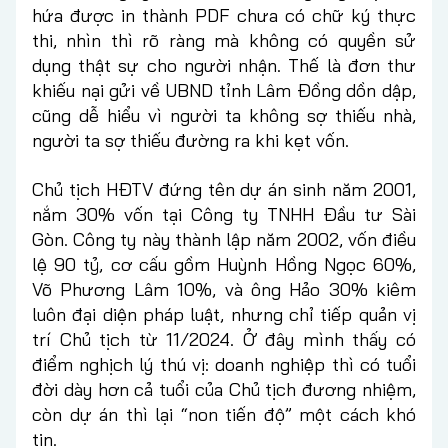
hứa được in thành PDF chưa có chữ ký thực
thi, nhìn thì rõ ràng mà không có quyền sử
dụng thật sự cho người nhận. Thế là đơn thư
khiếu nại gửi về UBND tỉnh Lâm Đồng dồn dập,
cũng dễ hiểu vì người ta không sợ thiếu nhà,
người ta sợ thiếu đường ra khi kẹt vốn.
Chủ tịch HĐTV đứng tên dự án sinh năm 2001,
nắm 30% vốn tại Công ty TNHH Đầu tư Sài
Gòn. Công ty này thành lập năm 2002, vốn điều
lệ 90 tỷ, cơ cấu gồm Huỳnh Hồng Ngọc 60%,
Võ Phương Lâm 10%, và ông Hảo 30% kiêm
luôn đại diện pháp luật, nhưng chỉ tiếp quản vị
trí Chủ tịch từ 11/2024. Ở đây mình thấy có
điểm nghịch lý thú vị: doanh nghiệp thì có tuổi
đời dày hơn cả tuổi của Chủ tịch đương nhiệm,
còn dự án thì lại “non tiến độ” một cách khó
tin.