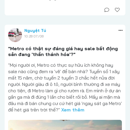
Nguyệt Tú
10:28 07/08
"Metro có thật sự đáng giá hay sale bất động
sản đang 'thần thánh hóa'?"
"Mọi người ơi, Metro có thực sự hữu ích không hay
sale nào cũng đem ra 'vẽ' để bán nhà? Tuyến số 1 xây
mất 15 năm, chờ tuyến 2 tuyến 3 chắc hết nửa đời
người. Người giàu đi ô tô, người bình thường đi xe máy
cho tiện, đi Metro làm gì cho rườm rà. Em mình ở dự án
gần ga mà đi đúng 1 lần cho biết rồi bỏ. Mấy ai mặn mà
đâu mà đi bán chung cư cứ hét giá 'ngay sát ga Metro'
để hét giá trên trời thế?"
Xem thêm