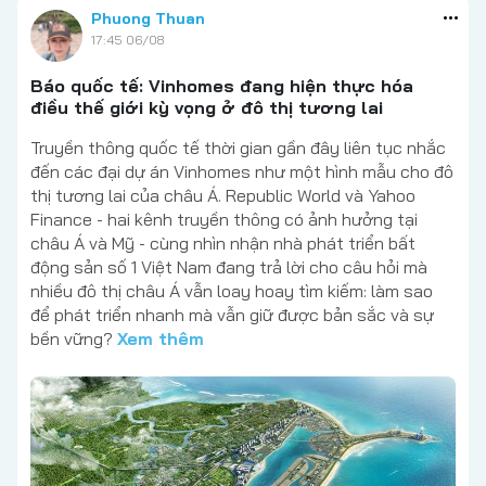
Phuong Thuan
17:45 06/08
Báo quốc tế: Vinhomes đang hiện thực hóa
điều thế giới kỳ vọng ở đô thị tương lai
Truyền thông quốc tế thời gian gần đây liên tục nhắc
đến các đại dự án Vinhomes như một hình mẫu cho đô
thị tương lai của châu Á. Republic World và Yahoo
Finance - hai kênh truyền thông có ảnh hưởng tại
châu Á và Mỹ - cùng nhìn nhận nhà phát triển bất
động sản số 1 Việt Nam đang trả lời cho câu hỏi mà
nhiều đô thị châu Á vẫn loay hoay tìm kiếm: làm sao
để phát triển nhanh mà vẫn giữ được bản sắc và sự
bền vững?
Xem thêm