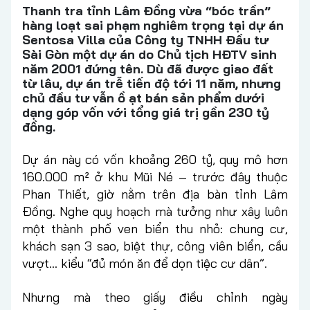
Thanh tra tỉnh Lâm Đồng vừa “bóc trần”
hàng loạt sai phạm nghiêm trọng tại dự án
Sentosa Villa của Công ty TNHH Đầu tư
Sài Gòn một dự án do Chủ tịch HĐTV sinh
năm 2001 đứng tên. Dù đã được giao đất
từ lâu, dự án trễ tiến độ tới 11 năm, nhưng
chủ đầu tư vẫn ồ ạt bán sản phẩm dưới
dạng góp vốn với tổng giá trị gần 230 tỷ
đồng.
Dự án này có vốn khoảng 260 tỷ, quy mô hơn
160.000 m² ở khu Mũi Né – trước đây thuộc
Phan Thiết, giờ nằm trên địa bàn tỉnh Lâm
Đồng. Nghe quy hoạch mà tưởng như xây luôn
một thành phố ven biển thu nhỏ: chung cư,
khách sạn 3 sao, biệt thự, công viên biển, cầu
vượt… kiểu “đủ món ăn để dọn tiệc cư dân”.
Nhưng mà theo giấy điều chỉnh ngày