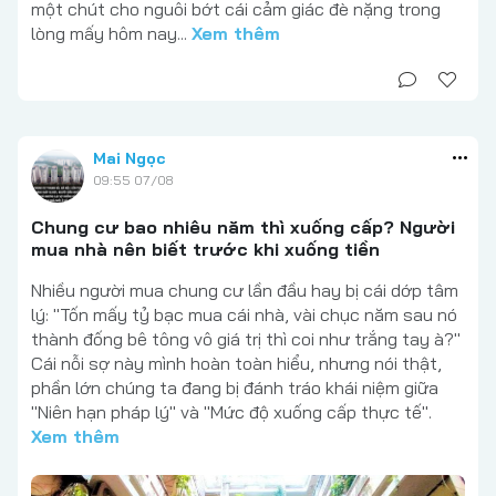
một chút cho nguôi bớt cái cảm giác đè nặng trong
lòng mấy hôm nay...
Xem thêm
Mai Ngọc
09:55 07/08
Chung cư bao nhiêu năm thì xuống cấp? Người
mua nhà nên biết trước khi xuống tiền
Nhiều người mua chung cư lần đầu hay bị cái dớp tâm
lý: "Tốn mấy tỷ bạc mua cái nhà, vài chục năm sau nó
thành đống bê tông vô giá trị thì coi như trắng tay à?"
Cái nỗi sợ này mình hoàn toàn hiểu, nhưng nói thật,
phần lớn chúng ta đang bị đánh tráo khái niệm giữa
"Niên hạn pháp lý" và "Mức độ xuống cấp thực tế".
Xem thêm