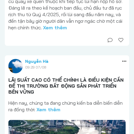
cú quay xe quen thuộc khi tiếp tục lùi hạn nộp hồ sơ.
Đáng lẽ ra theo kế hoạch ban đầu, chủ đầu tư đã rục
rịch thu từ Quý 4/2025, rồi lùi sang đầu năm nay, và
đến tận bây giờ người dân vẫn ngơ ngác chờ một cái
hẹn chính thức.
Xem thêm
Nguyễn Hà
09:29 07/08
LÃI SUẤT CAO CÓ THỂ CHÍNH LÀ ĐIỀU KIỆN CẦN
ĐỂ THỊ TRƯỜNG BẤT ĐỘNG SẢN PHÁT TRIỂN
BỀN VỮNG
Hiện nay, chúng ta đang chứng kiến ba diễn biến diễn
ra đồng thời:
Xem thêm